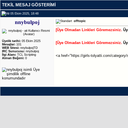
TEKIL MESAJ GÖSTERIMI
05 Ekim 2025, 18:48
nnybulpoj
offtopic
[Üye Olmadan Linkleri Göremezsiniz.
Üy
Üyelik tarihi:
05 Ekim 2025
[Üye Olmadan Linkleri Göremezsiniz.
Üy
Mesajlar:
101
WEB Sitesi:
nnybulpojTD
IRC Sunucusu:
nnybulpoj
İlgi Alanı:
TCL Scripting
<a href="https://girls-tolyatti.com/categor
Alınan Beğeni:
0