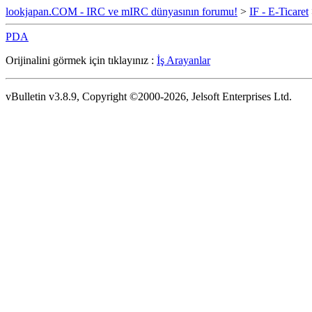
lookjapan.COM - IRC ve mIRC dünyasının forumu!
>
IF - E-Ticaret
PDA
Orijinalini görmek için tıklayınız :
İş Arayanlar
vBulletin v3.8.9, Copyright ©2000-2026, Jelsoft Enterprises Ltd.