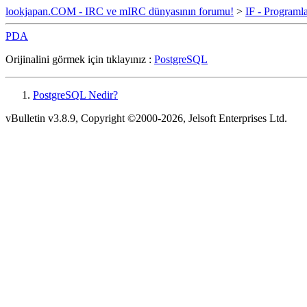
lookjapan.COM - IRC ve mIRC dünyasının forumu!
>
IF - Programl
PDA
Orijinalini görmek için tıklayınız :
PostgreSQL
PostgreSQL Nedir?
vBulletin v3.8.9, Copyright ©2000-2026, Jelsoft Enterprises Ltd.