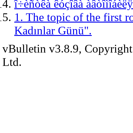
î÷èñòêà êóçîâà àâòîìîáèëÿ
1. The topic of the first
Kadınlar Günü".
vBulletin v3.8.9, Copyright
Ltd.