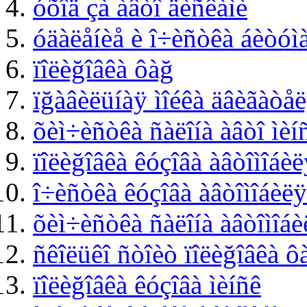
óõîä çà àâòî äèñêàìè
óäàëåíèå è î÷èñòêà áèòóì
ïîëèğîâêà ôàğ
ïğàâèëüíàÿ ìîéêà äâèãàòåë
õèì÷èñòêà ñàëîíà àâòî ìèí
ïîëèğîâêà êóçîâà àâòîìîáèë
î÷èñòêà êóçîâà àâòîìîáèëÿ
õèì÷èñòêà ñàëîíà àâòîìîáè
ñêîëüêî ñòîèò ïîëèğîâêà ôà
ïîëèğîâêà êóçîâà ìèíñê