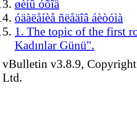
øèíû óõîä
óäàëåíèå ñëåäîâ áèòóìà
1. The topic of the first
Kadınlar Günü".
vBulletin v3.8.9, Copyright
Ltd.