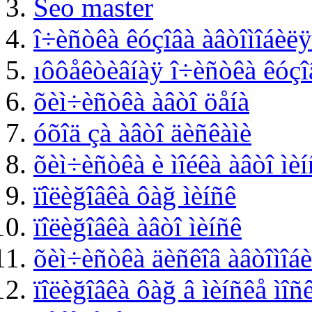
Seo master
î÷èñòêà êóçîâà àâòîìîáèëÿ
ıôôåêòèâíàÿ î÷èñòêà êóçî
õèì÷èñòêà àâòî öåíà
óõîä çà àâòî äèñêàìè
õèì÷èñòêà è ìîéêà àâòî ìè
ïîëèğîâêà ôàğ ìèíñê
ïîëèğîâêà àâòî ìèíñê
õèì÷èñòêà äèñêîâ àâòîìîáè
ïîëèğîâêà ôàğ â ìèíñêå ìîñ