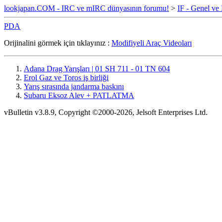
lookjapan.COM - IRC ve mIRC dünyasının forumu!
>
IF - Genel ve
PDA
Orijinalini görmek için tıklayınız :
Modifiyeli Araç Videoları
Adana Drag Yarışları | 01 SH 711 - 01 TN 604
Erol Gaz ve Toros iş birliği
Yarış sırasında jandarma baskını
Subaru Eksoz Alev + PATLATMA
vBulletin v3.8.9, Copyright ©2000-2026, Jelsoft Enterprises Ltd.