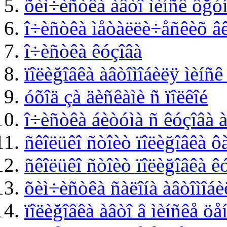
õèì÷èñòêà àâòî ìèíñê ôğóí
î÷èñòêà ìåòàëëè÷åñêèõ âê
î÷èñòêà êóçîâà
ïîëèğîâêà àâòîìîáèëÿ ìèíñê
óõîä çà äèñêàìè ñ ïîëêîé
î÷èñòêà áèòóìà ñ êóçîâà à
ñêîëüêî ñòîèò ïîëèğîâêà ôà
ñêîëüêî ñòîèò ïîëèğîâêà êó
õèì÷èñòêà ñàëîíà àâòîìîáè
ïîëèğîâêà àâòî â ìèíñêå öå