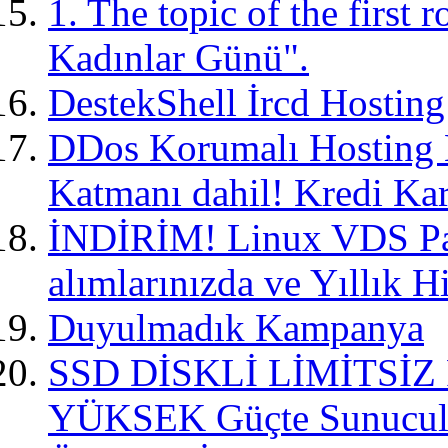
1. The topic of the first
Kadınlar Günü".
DestekShell İrcd Hostin
DDos Korumalı Hosting H
Katmanı dahil! Kredi Kar
İNDİRİM! Linux VDS Pak
alımlarınızda ve Yıllık H
Duyulmadık Kampanya
SSD DİSKLİ LİMİTSİ
YÜKSEK Güçte Sunucular