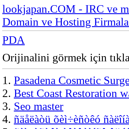
lookjapan.COM - IRC ve m
Domain ve Hosting Firmala
PDA
Orijinalini görmek için tıkl
Pasadena Cosmetic Surg
Best Coast Restoration 
Seo master
ñäåëàòü õèì÷èñòêó ñàëîíà