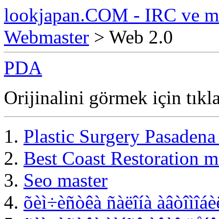
lookjapan.COM - IRC ve m
Webmaster
> Web 2.0
PDA
Orijinalini görmek için tıkl
Plastic Surgery Pasaden
Best Coast Restoration m
Seo master
õèì÷èñòêà ñàëîíà àâòîìîáè