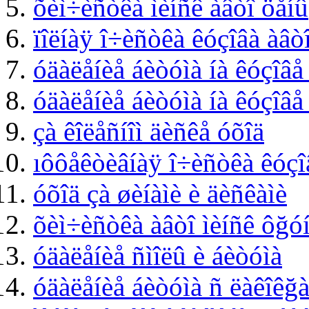
õèì÷èñòêà ìèíñê àâòî öåíû
ïîëíàÿ î÷èñòêà êóçîâà àâò
óäàëåíèå áèòóìà íà êóçîâå
óäàëåíèå áèòóìà íà êóçîâå
çà êîëåñíîì äèñêå óõîä
ıôôåêòèâíàÿ î÷èñòêà êóçî
óõîä çà øèíàìè è äèñêàìè
õèì÷èñòêà àâòî ìèíñê ôğóí
óäàëåíèå ñìîëû è áèòóìà
óäàëåíèå áèòóìà ñ ëàêîêğà