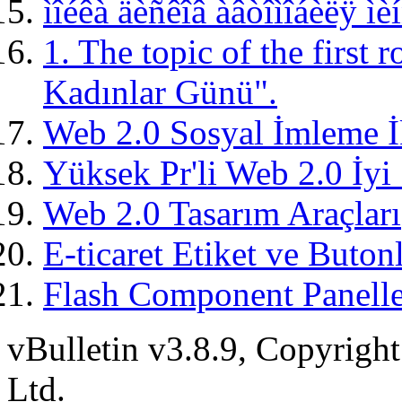
ìîéêà äèñêîâ àâòîìîáèëÿ ìè
1. The topic of the first
Kadınlar Günü".
Web 2.0 Sosyal İmleme İ
Yüksek Pr'li Web 2.0 İyi S
Web 2.0 Tasarım Araçları
E-ticaret Etiket ve Buto
Flash Component Panelle
vBulletin v3.8.9, Copyright
Ltd.