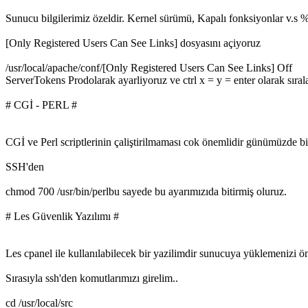
Sunucu bilgilerimiz özeldir. Kernel sürümü, Kapalı fonksiyonlar v.s %1
[Only Registered Users Can See Links] dosyasını açiyoruz
/usr/local/apache/conf/[Only Registered Users Can See Links] Off
ServerTokens Prodolarak ayarliyoruz ve ctrl x = y = enter olarak sıra
# CGİ - PERL #
CGİ ve Perl scriptlerinin çaliştirilmaması cok önemlidir günümüzde bir
SSH'den
chmod 700 /usr/bin/perlbu sayede bu ayarımızıda bitirmiş oluruz.
# Les Güvenlik Yazılımı #
Les cpanel ile kullanılabilecek bir yazilimdir sunucuya yüklemenizi ö
Sırasıyla ssh'den komutlarımızı girelim..
cd /usr/local/src