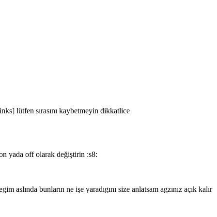
nks] lütfen sırasını kaybetmeyin dikkatlice
n yada off olarak değiştirin :s8:
gim aslında bunların ne işe yaradıgını size anlatsam agzınız açık kalır