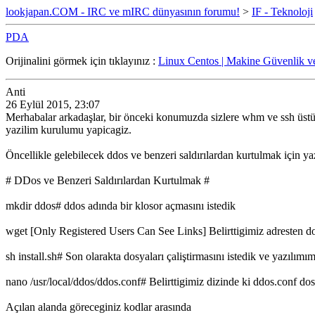
lookjapan.COM - IRC ve mIRC dünyasının forumu!
>
IF - Teknoloji
PDA
Orijinalini görmek için tıklayınız :
Linux Centos | Makine Güvenlik v
Anti
26 Eylül 2015, 23:07
Merhabalar arkadaşlar, bir önceki konumuzda sizlere whm ve ssh üst
yazilim kurulumu yapicagiz.
Öncellikle gelebilecek ddos ve benzeri saldırılardan kurtulmak için y
# DDos ve Benzeri Saldırılardan Kurtulmak #
mkdir ddos# ddos adında bir klosor açmasını istedik
wget [Only Registered Users Can See Links] Belirttigimiz adresten d
sh install.sh# Son olarakta dosyaları çaliştirmasını istedik ve yazılım
nano /usr/local/ddos/ddos.conf# Belirttigimiz dizinde ki ddos.conf dos
Açılan alanda göreceginiz kodlar arasında