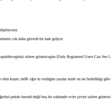
iştiriyoruz
rümüz cok daha güvenli bir hale geliyor
 yapabileceginizi sizlere göstericegim [Only Registered Users Can See Li
im koptu :m08: eğer ki verdigim yazılar sizde on ise belirtildigi gibi o
rleri pekde önemli değil boş bir vaktimde evire çevire sizlere gösterice