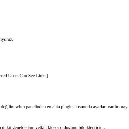
tiyoruz.
stered Users Can See Links]
ş değilim whm panelinden en altta plugins kısmında ayarları vardır oray
ünkü genelde tam yetkili klosor oldugunu bildikleri için..