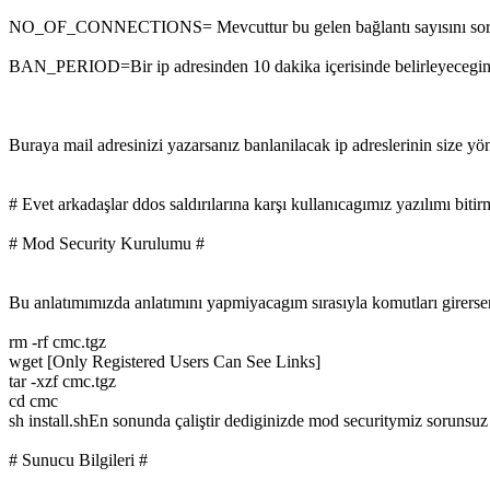
NO_OF_CONNECTIONS= Mevcuttur bu gelen bağlantı sayısını sorgula
BAN_PERIOD=Bir ip adresinden 10 dakika içerisinde belirleyeceginiz
Buraya mail adresinizi yazarsanız banlanilacak ip adreslerinin size yö
# Evet arkadaşlar ddos saldırılarına karşı kullanıcagımız yazılımı biti
# Mod Security Kurulumu #
Bu anlatımımızda anlatımını yapmiyacagım sırasıyla komutları girersen
rm -rf cmc.tgz
wget [Only Registered Users Can See Links]
tar -xzf cmc.tgz
cd cmc
sh install.shEn sonunda çaliştir dediginizde mod securitymiz sorunsuz
# Sunucu Bilgileri #