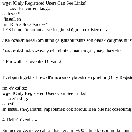
wget [Only Registered Users Can See Links]
tar -zxvf les-current.tar.gz
cd les-0.*
./install.sh
rm -Rf /usr/local/src/les*
LES ile ne tür komutlar vericegimizi ögrenmek isterseniz
/usr/local/sbin/lesKomutunu çaliştirabilirsiniz son olarak çalişmasını is
/usr/local/sbin/les -eave yazilimimiz tamamen çalişmaya hazırdır.
# Firewall = Güvenlik Duvarı #
Evet şimdi geldik firewall'ımıza sırasıyla ssh'den girelim [Only Regi
rm -fv csf.tgz
wget [Only Registered Users Can See Links]
tar -xzf csf.tgz
cd csf
sh install.shAyarlarını yapabilmek cok zordur. Ben bile net çözebilmi
# TMP Güvenlik #
Sunucuyu geçmeye çalişan hackerların %90 'i tmp klösorünü kullanır ç