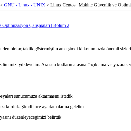
>
GNU - Linux - UNIX
> Linux Centos | Makine Güvenlik ve Optimi
e Optimizasyon Çalışmaları | Bölüm 2
ünden birkaç taktik göstermiştim ama şimdi ki konumuzda önemli sizler
azilimimizi yükleyelim. Ara sıra kodların arasına #açıklama v.s yazarak
osyaları sunucumuza aktarmasını istedik
ımızı kurduk. Şimdi ince ayarlamalarına gelelim
yasını düzenleyecegimizi belirttik.