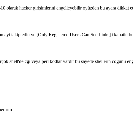
0 olarak hacker girişimlerini engelleyebilir oyüzden bu ayara dikkat et
lamayi takip edin ve [Only Registered Users Can See Links]'i kapatin bu
çok shell'de cgi veya perl kodlar vardir bu sayede shellerin coğunu eng
neririm