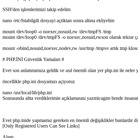
SSH'den işlemlerimizi takip edelim
nano /etc/fstabilgili dosyayi açtiktan sonra altına ekliyelim
mount /dev/loop0 -o noexec,nosuid,rw /dev/tmpFS /tmp
mount /dev/loop0 /dev/tmpFS -o noexec,nosuid,rwson olarak tekrar çal
mount -obind,nosuid,noexec,nodev,rw /usr/tmp /tmpve artık tmp kloso
# PHP.İNİ Güvenlik Yamaları #
Evet son anlatımımıza geldik ve asıl önemli olan yer php.ini ile neler
öncellikle php.ini dosyamızı açiyoruz
nano /usr/local/lib/php.ini
Sonrasında altta verdiklerimin açıklamasını yazmicagim bende insanım el
Evet php.inide yapmamız gereken en önemli değişiklikler bunlardır diğe
[Only Registered Users Can See Links]
Alıntı.