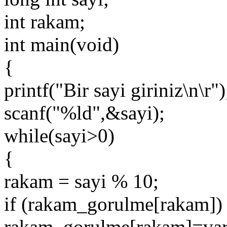
int rakam;
int main(void)
{
printf("Bir sayi giriniz\n\r")
scanf("%ld",&sayi);
while(sayi>0)
{
rakam = sayi % 10;
if (rakam_gorulme[rakam]) 
rakam_gorulme[rakam]=var