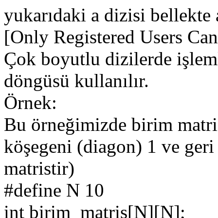
yukarıdaki a dizisi bellekte 
[Only Registered Users Can
Çok boyutlu dizilerde işleml
döngüsü kullanılır.
Örnek:
Bu örneğimizde birim matris
köşegeni (diagon) 1 ve geri 
matristir)
#define N 10
int birim_matris[N][N];