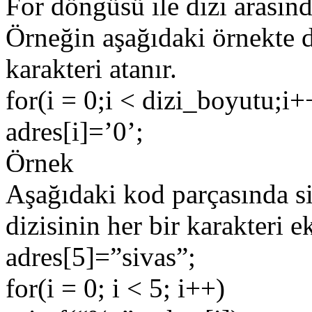
For döngüsü ile dizi arasınd
Örneğin aşağıdaki örnekte d
karakteri atanır.
for(i = 0;i < dizi_boyutu;i+
adres[i]=’0’;
Örnek
Aşağıdaki kod parçasında siv
dizisinin her bir karakteri e
adres[5]=”sivas”;
for(i = 0; i < 5; i++)