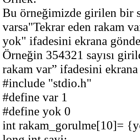
Bu örneğimizde girilen bir 
varsa"Tekrar eden rakam va
yok" ifadesini ekrana gönde
Örneğin 354321 sayısı giri
rakam var” ifadesini ekrana
#include "stdio.h"
#define var 1
#define yok 0
int rakam_gorulme[10]= {y
long int sayi;