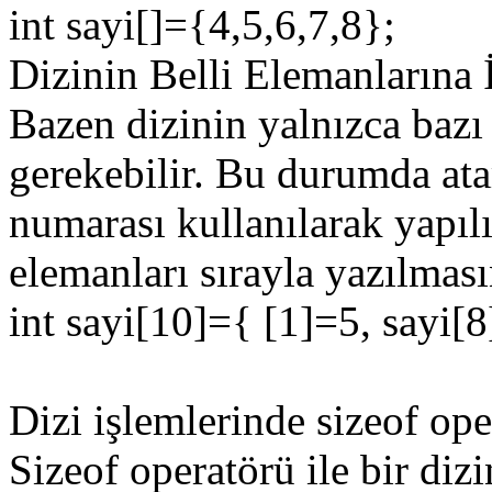
int sayi[]={4,5,6,7,8};
Dizinin Belli Elemanlarına
Bazen dizinin yalnızca bazı
gerekebilir. Bu durumda at
numarası kullanılarak yapılı
elemanları sırayla yazılmas
int sayi[10]={ [1]=5, sayi[8
Dizi işlemlerinde sizeof op
Sizeof operatörü ile bir diz