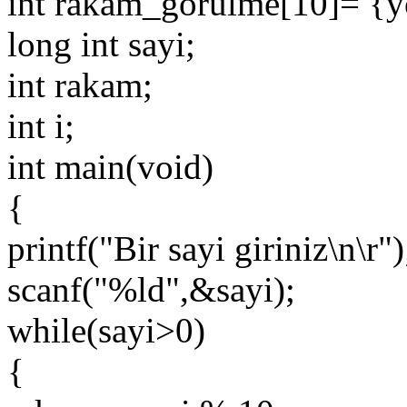
int rakam_gorulme[10]= {y
long int sayi;
int rakam;
int i;
int main(void)
{
printf("Bir sayi giriniz\n\r")
scanf("%ld",&sayi);
while(sayi>0)
{