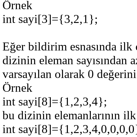
Örnek
int sayi[3]={3,2,1};
Eğer bildirim esnasında ilk 
dizinin eleman sayısından az
varsayılan olarak 0 değerini 
Örnek
int sayi[8]={1,2,3,4};
bu dizinin elemanlarının ilk
int sayi[8]={1,2,3,4,0,0,0,0