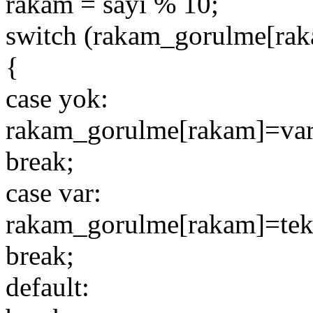
rakam = sayi % 10;
switch (rakam_gorulme[rak
{
case yok:
rakam_gorulme[rakam]=var
break;
case var:
rakam_gorulme[rakam]=tek
break;
default: