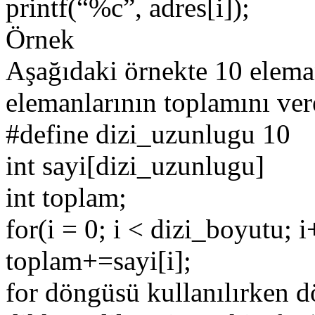
printf(“%c”, adres[i]);
Örnek
Aşağıdaki örnekte 10 eleman
elemanlarının toplamını vere
#define dizi_uzunlugu 10
int sayi[dizi_uzunlugu]
int toplam;
for(i = 0; i < dizi_boyutu; i
toplam+=sayi[i];
for döngüsü kullanılırken d