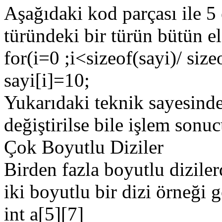
Aşağıdaki kod parçası ile 5
türündeki bir türün bütün el
for(i=0 ;i<sizeof(sayi)/ size
sayi[i]=10;
Yukarıdaki teknik sayesind
değiştirilse bile işlem sonu
Çok Boyutlu Diziler
Birden fazla boyutlu dizile
iki boyutlu bir dizi örneği g
int a[5][7]