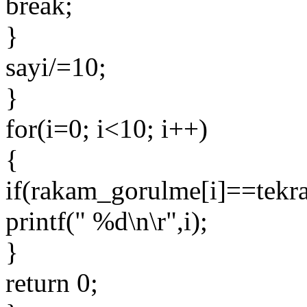
break;
}
sayi/=10;
}
for(i=0; i<10; i++)
{
if(rakam_gorulme[i]==tekra
printf(" %d\n\r",i);
}
return 0;