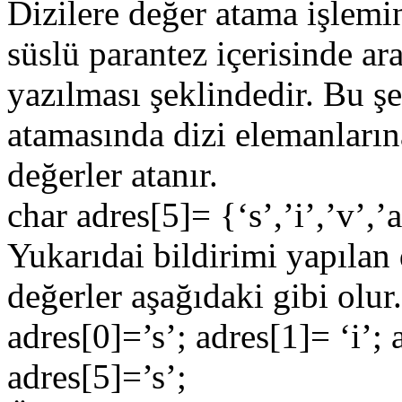
Dizilere değer atama işlemi
süslü parantez içerisinde ar
yazılması şeklindedir. Bu şe
atamasında dizi elemanlarına
değerler atanır.
char adres[5]= {‘s’,’i’,’v’,’a
Yukarıdai bildirimi yapılan 
değerler aşağıdaki gibi olur.
adres[0]=’s’; adres[1]= ‘i’; 
adres[5]=’s’;