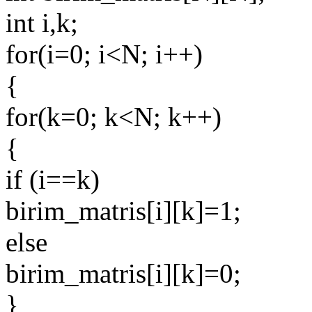
int i,k;
for(i=0; i<N; i++)
{
for(k=0; k<N; k++)
{
if (i==k)
birim_matris[i][k]=1;
else
birim_matris[i][k]=0;
}