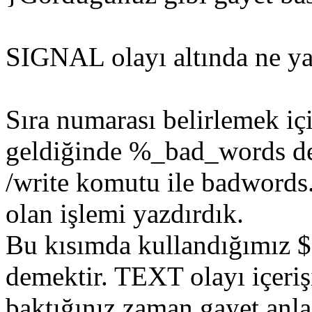
SIGNAL olayı altında ne ya
Sıra numarası belirlemek iç
geldiğinde %_bad_words deği
/write komutu ile badwords.t
olan işlemi yazdırdık.
Bu kısımda kullandığımız $1
demektir. TEXT olayı içeri
baktığınız zaman gayet anlaş