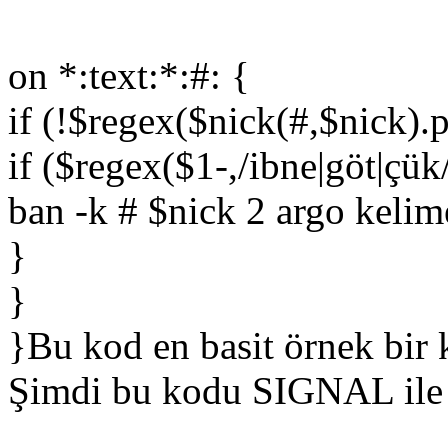
on *:text:*:#: {
if (!$regex($nick(#,$nick)
if ($regex($1-,/ibne|göt|çük/
ban -k # $nick 2 argo kelim
}
}
}Bu kod en basit örnek bir 
Şimdi bu kodu SIGNAL ile 