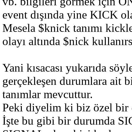
vb. bilgileri görmek için O
event dışında yine KICK ola
Mesela $knick tanımı kickl
olayı altında $nick kullanı
Yani kısacası yukarıda söy
gerçekleşen durumlara ait bi
tanımlar mevcuttur.
Peki diyelim ki biz özel bir
İşte bu gibi bir durumda SI