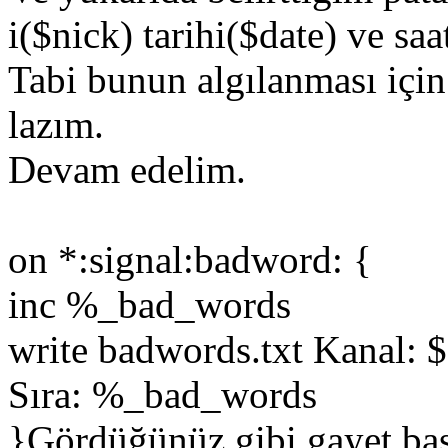
i($nick) tarihi($date) ve saa
Tabi bunun algılanması iç
lazım.
Devam edelim.
on *:signal:badword: {
inc %_bad_words
write badwords.txt Kanal: $
Sıra: %_bad_words
}Gördüğünüz gibi gayet basi