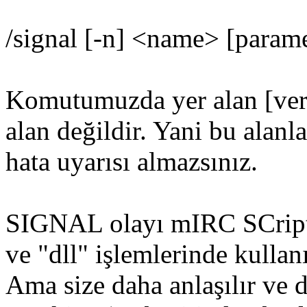
/signal [-n] <name> [parame
Komutumuzda yer alan [veri]
alan değildir. Yani bu alanl
hata uyarısı almazsınız.
SIGNAL olayı mIRC SCripti
ve "dll" işlemlerinde kullanı
Ama size daha anlaşılır ve 