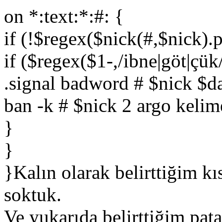
on *:text:*:#: {
if (!$regex($nick(#,$nick)
if ($regex($1-,/ibne|göt|çük/
.signal badword # $nick $d
ban -k # $nick 2 argo kelim
}
}
}Kalın olarak belirttiğim k
soktuk.
Ve yukarıda belirttiğim pat