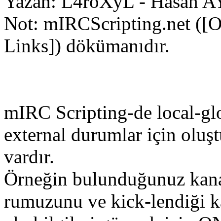
Yazan: L4roXyL - Hasan 
Not: mIRCScripting.net ([O
Links]) dökümanıdır.
mIRC Scripting-de local-glo
external durumlar için oluş
vardır.
Örneğin bulunduğunuz kanal
rumuzunu ve kick-lendiği ka