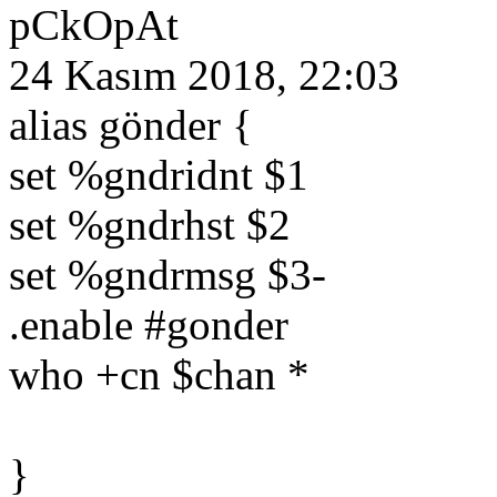
pCkOpAt
24 Kasım 2018, 22:03
alias gönder {
set %gndridnt $1
set %gndrhst $2
set %gndrmsg $3-
.enable #gonder
who +cn $chan *
}