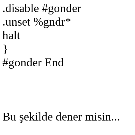
.disable #gonder
.unset %gndr*
halt
}
#gonder End
Bu şekilde dener misin...