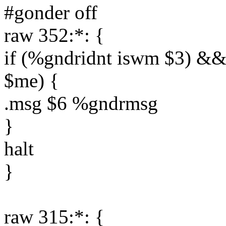
#gonder off
raw 352:*: {
if (%gndridnt iswm $3) &&
$me) {
.msg $6 %gndrmsg
}
halt
}
raw 315:*: {