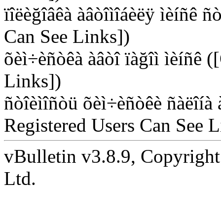
ïîëèğîâêà àâòîìîáèëÿ ìèíñê ñ
Can See Links])
õèì÷èñòêà àâòî ïàğîì ìèíñê 
Links])
ñòîèìîñòü õèì÷èñòêè ñàëîíà 
Registered Users Can See L
vBulletin v3.8.9, Copyright
Ltd.