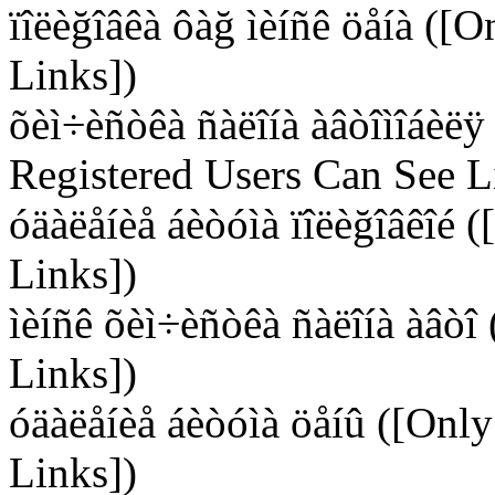
ïîëèğîâêà ôàğ ìèíñê öåíà ([
Links])
õèì÷èñòêà ñàëîíà àâòîìîáèëÿ 
Registered Users Can See L
óäàëåíèå áèòóìà ïîëèğîâêîé 
Links])
ìèíñê õèì÷èñòêà ñàëîíà àâòî
Links])
óäàëåíèå áèòóìà öåíû ([Onl
Links])