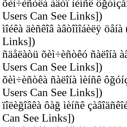
õèì÷èñòêà àâòî ìèíñê ôğóíçå
Users Can See Links])
ìîéêà äèñêîâ àâòîìîáèëÿ öåí
Links])
ñäåëàòü õèì÷èñòêó ñàëîíà àâ
Users Can See Links])
õèì÷èñòêà ñàëîíà ìèíñê ôğóí
Users Can See Links])
ïîëèğîâêà ôàğ ìèíñê çàâîäñêî
Can See Links])