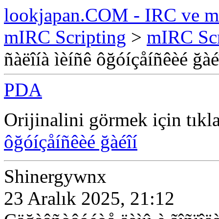
lookjapan.COM - IRC ve m
mIRC Scripting
>
mIRC Scr
ñàëîíà ìèíñê ôğóíçåíñêèé ğàé
PDA
Orijinalini görmek için tıkl
ôğóíçåíñêèé ğàéîí
Shinergywnx
23 Aralık 2025, 21:12