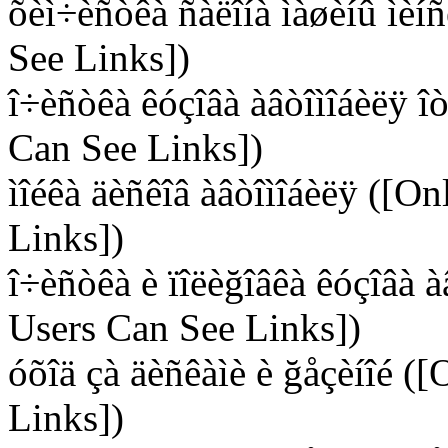
õèì÷èñòêà ñàëîíà ìàøèíû ìèí
See Links])
î÷èñòêà êóçîâà àâòîìîáèëÿ î
Can See Links])
ìîéêà äèñêîâ àâòîìîáèëÿ ([O
Links])
î÷èñòêà è ïîëèğîâêà êóçîâà 
Users Can See Links])
óõîä çà äèñêàìè è ğåçèíîé (
Links])