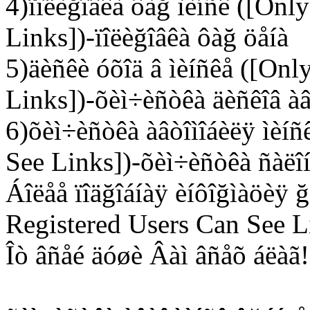
4)ïîëèğîâêà ôàğ ìèíñê ([Onl
Links])-ïîëèğîâêà ôàğ öåíà
5)äèñêè óõîä â ìèíñêå ([Onl
Links])-õèì÷èñòêà äèñêîâ àâ
6)õèì÷èñòêà àâòîìîáèëÿ ìèíñ
See Links])-õèì÷èñòêà ñàëî
Áîëåå ïîäğîáíàÿ èíôîğìàöèÿ ğ
Registered Users Can See L
Îò âñåé äóøè Âàì âñåõ áëàã!