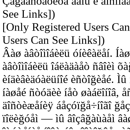
Çäğàâñòâóéòå äàìû è ãîñïîä
See Links])
[Only Registered Users Can
Users Can See Links])
Âàø àâòîìîáèëü óíèêàëåí. Íà
àâòîìîáèëü îáëàäàåò ñâîèì õ
èíäèâèäóàëüíîé èñòîğèåé. Ìû 
íàøåé ñòóäèè íåò øàáëîíîâ, å
äîñòèæåíèÿ áåçóïğå÷íîãî ğåçó
ïîëèğóåì — ìû âîçâğàùàåì âà