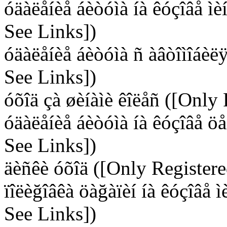
óäàëåíèå áèòóìà íà êóçîâå ì
See Links])
óäàëåíèå áèòóìà ñ àâòîìîáèë
See Links])
óõîä çà øèíàìè êîëåñ ([Only
óäàëåíèå áèòóìà íà êóçîâå ö
See Links])
äèñêè óõîä ([Only Register
ïîëèğîâêà öàğàïèí íà êóçîâå 
See Links])