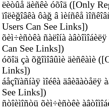
ëèòûå äèñêè óõîä ([Only Re
ïîëèğîâêà ôàğ â ìèíñêå ìîñêî
Users Can See Links])
õèì÷èñòêà ñàëîíà àâòîìîáèëÿ
Can See Links])
óõîä çà õğîìîâûìè äèñêàìè (
Links])
áåçîïàñíàÿ ìîéêà äâèãàòåëÿ 
See Links])
ñòîèìîñòü õèì÷èñòêè àâòîìîá