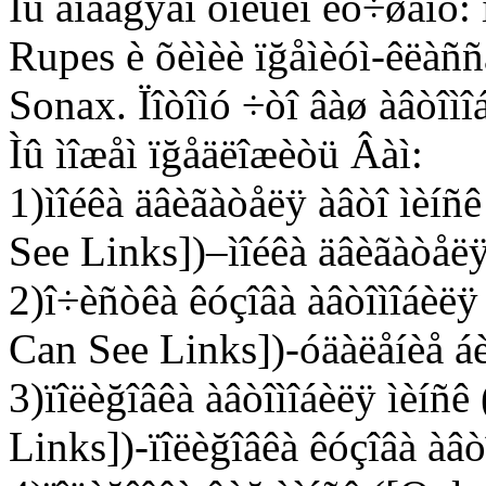
Ìû äîâåğÿåì òîëüêî ëó÷øåìó: 
Rupes è õèìèè ïğåìèóì-êëàñ
Sonax. Ïîòîìó ÷òî âàø àâòîì
Ìû ìîæåì ïğåäëîæèòü Âàì:
1)ìîéêà äâèãàòåëÿ àâòî ìèíñ
See Links])–ìîéêà äâèãàòåëÿ
2)î÷èñòêà êóçîâà àâòîìîáèëÿ
Can See Links])-óäàëåíèå áè
3)ïîëèğîâêà àâòîìîáèëÿ ìèíñ
Links])-ïîëèğîâêà êóçîâà àâò