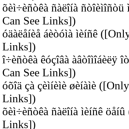
õèì÷èñòêà ñàëîíà ñòîèìîñòü 
Can See Links])
óäàëåíèå áèòóìà ìèíñê ([Onl
Links])
î÷èñòêà êóçîâà àâòîìîáèëÿ î
Can See Links])
óõîä çà çèìíèìè øèíàìè ([On
Links])
õèì÷èñòêà ñàëîíà ìèíñê öåíû
Links])