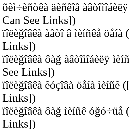
õèì÷èñòêà äèñêîâ àâòîìîáèëÿ
Can See Links])
ïîëèğîâêà àâòî â ìèíñêå öåí
Links])
ïîëèğîâêà ôàğ àâòîìîáèëÿ ìè
See Links])
ïîëèğîâêà êóçîâà öåíà ìèíñê
Links])
ïîëèğîâêà ôàğ ìèíñê óğó÷üå
Links])