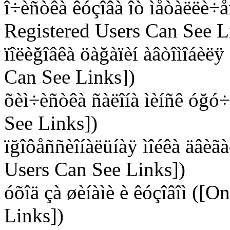
î÷èñòêà êóçîâà îò ìåòàëëè÷å
Registered Users Can See L
ïîëèğîâêà öàğàïèí àâòîìîáèëÿ
Can See Links])
õèì÷èñòêà ñàëîíà ìèíñê óğó
See Links])
ïğîôåññèîíàëüíàÿ ìîéêà äâèã
Users Can See Links])
óõîä çà øèíàìè è êóçîâîì ([
Links])