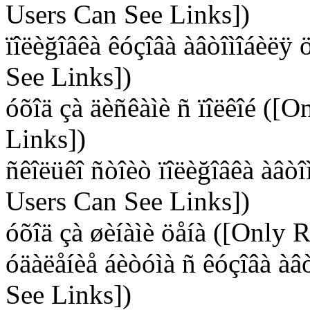
Users Can See Links])
ïîëèğîâêà êóçîâà àâòîìîáèëÿ
See Links])
óõîä çà äèñêàìè ñ ïîëêîé ([
Links])
ñêîëüêî ñòîèò ïîëèğîâêà àâòî
Users Can See Links])
óõîä çà øèíàìè öåíà ([Only 
óäàëåíèå áèòóìà ñ êóçîâà àâ
See Links])