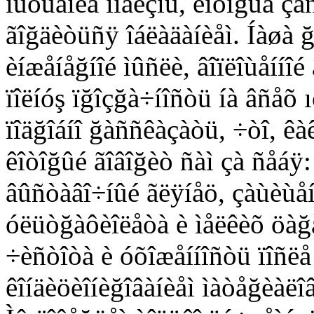
îùóùåíèå íîâèçíû, êîòîğûå ç
ãîğäèòüñÿ îáëàäàíèåì. Íàøà 
èíæåíåğíîé ìûñëè, âîïëîùåííîé
ïîëíóş ïğîçğà÷íîñòü íà âñåõ 
ïîäğîáíî ğàññêàçàòü, ÷òî, êà
êîòîğûé ãîâîğèò ñàì çà ñåáÿ
âûñòàâî÷íûé ãëÿíåö, çàùèùåí
óëüòğàôèîëåòà è ìåëêèõ öàğà
÷èñòîòà è óõîæåííîñòü ïîñëå
êîíäèöèîíèğîâàíèåì ìàòåğèàëî