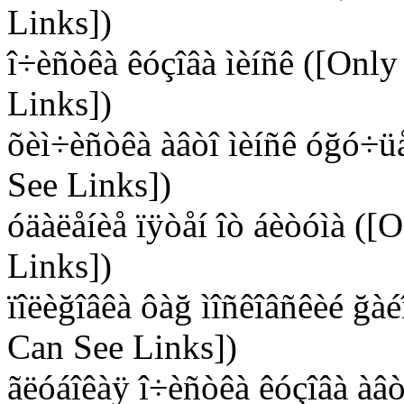
Links])
î÷èñòêà êóçîâà ìèíñê ([Only
Links])
õèì÷èñòêà àâòî ìèíñê óğó÷ü
See Links])
óäàëåíèå ïÿòåí îò áèòóìà ([
Links])
ïîëèğîâêà ôàğ ìîñêîâñêèé ğàé
Can See Links])
ãëóáîêàÿ î÷èñòêà êóçîâà àâò