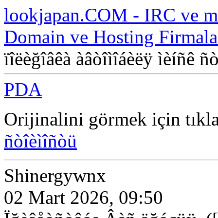
lookjapan.COM - IRC ve m
Domain ve Hosting Firmala
ïîëèğîâêà àâòîìîáèëÿ ìèíñê ñ
PDA
Orijinalini görmek için tıkl
ñòîèìîñòü
Shinergywnx
02 Mart 2026, 09:50