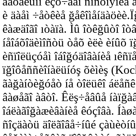
äåòàëüíî èçó÷àåì ñîñòîÿíèå 
è äàåì ÷åòêèå ğåêîìåíäàöèè.
êàæäîãî ıòàïà. Ìû îòêğûòî îòâ
íåîáõîäèìîñòü òåõ èëè èíûõ ï
èñïîëüçóåì îáîğóäîâàíèå ıêñï
ïğîôåññèîíàëüíóş õèìèş (Ko
ãàğàíòèğóåò íå òîëüêî áëåñê,
âàøåãî àâòî. Êëş÷åâûå íàïğ
îáëàãîğàæèâàíèå êóçîâà. Íàøà
ñîçäàòü äîëãîâå÷íûé çàùèòíûé