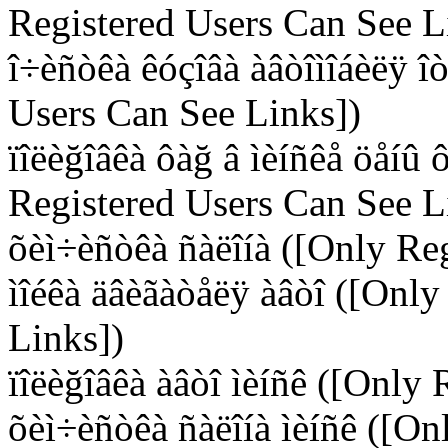
Registered Users Can See L
î÷èñòêà êóçîâà àâòîìîáèëÿ î
Users Can See Links])
ïîëèğîâêà ôàğ â ìèíñêå öåíû 
Registered Users Can See L
õèì÷èñòêà ñàëîíà ([Only Re
ìîéêà äâèãàòåëÿ àâòî ([Only
Links])
ïîëèğîâêà àâòî ìèíñê ([Only
õèì÷èñòêà ñàëîíà ìèíñê ([On