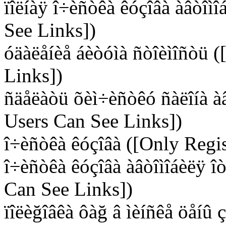
ïîëíàÿ î÷èñòêà êóçîâà àâòîì
See Links])
óäàëåíèå áèòóìà ñòîèìîñòü 
Links])
ñäåëàòü õèì÷èñòêó ñàëîíà àâ
Users Can See Links])
î÷èñòêà êóçîâà ([Only Regi
î÷èñòêà êóçîâà àâòîìîáèëÿ î
Can See Links])
ïîëèğîâêà ôàğ â ìèíñêå öåíû 