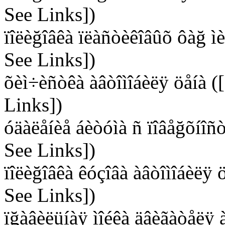
See Links])
ïîëèğîâêà ïëàñòèêîâûõ ôàğ ì
See Links])
õèì÷èñòêà àâòîìîáèëÿ öåíà 
Links])
óäàëåíèå áèòóìà ñ ïîâåğõíîñ
See Links])
ïîëèğîâêà êóçîâà àâòîìîáèëÿ
See Links])
ïğàâèëüíàÿ ìîéêà äâèãàòåëÿ 