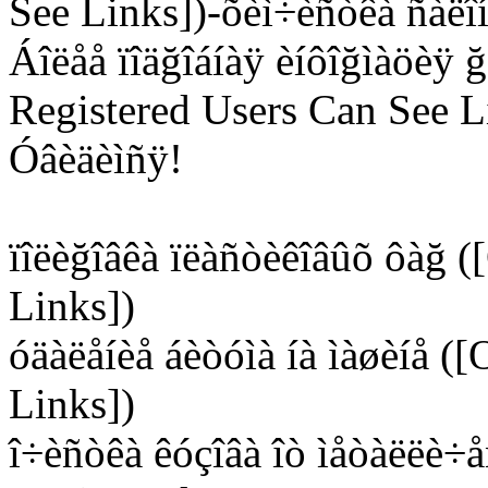
See Links])-õèì÷èñòêà ñàëî
Áîëåå ïîäğîáíàÿ èíôîğìàöèÿ ğ
Registered Users Can See L
Óâèäèìñÿ!
ïîëèğîâêà ïëàñòèêîâûõ ôàğ 
Links])
óäàëåíèå áèòóìà íà ìàøèíå (
Links])
î÷èñòêà êóçîâà îò ìåòàëëè÷å