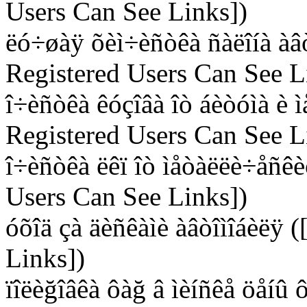
Users Can See Links])
ëó÷øàÿ õèì÷èñòêà ñàëîíà àâò
Registered Users Can See L
î÷èñòêà êóçîâà îò áèòóìà è 
Registered Users Can See L
î÷èñòêà ëêï îò ìåòàëëè÷åñêè
Users Can See Links])
óõîä çà äèñêàìè àâòîìîáèëÿ 
Links])
ïîëèğîâêà ôàğ â ìèíñêå öåíû