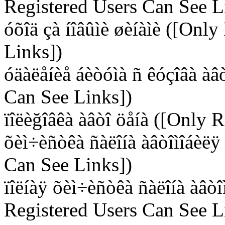
Registered Users Can See L
óõîä çà íîâûìè øèíàìè ([Onl
Links])
óäàëåíèå áèòóìà ñ êóçîâà àâ
Can See Links])
ïîëèğîâêà àâòî öåíà ([Only 
õèì÷èñòêà ñàëîíà àâòîìîáèëÿ
Can See Links])
ïîëíàÿ õèì÷èñòêà ñàëîíà àâòî
Registered Users Can See L