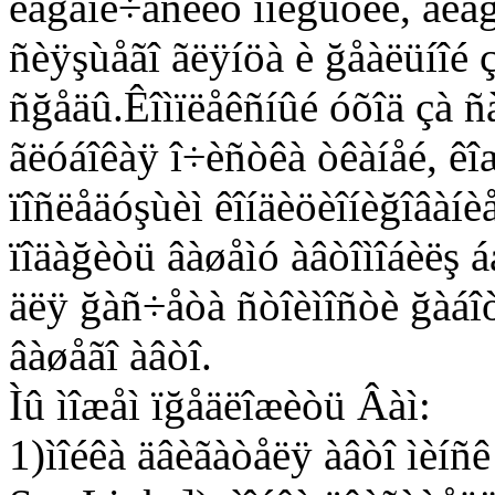
êåğàìè÷åñêèõ ïîêğûòèé, ãèäğî
ñèÿşùåãî ãëÿíöà è ğåàëüíîé 
ñğåäû.Êîìïëåêñíûé óõîä çà ñ
ãëóáîêàÿ î÷èñòêà òêàíåé, êî
ïîñëåäóşùèì êîíäèöèîíèğîâàíè
ïîäàğèòü âàøåìó àâòîìîáèëş 
äëÿ ğàñ÷åòà ñòîèìîñòè ğàáîò,
âàøåãî àâòî.
Ìû ìîæåì ïğåäëîæèòü Âàì:
1)ìîéêà äâèãàòåëÿ àâòî ìèíñ