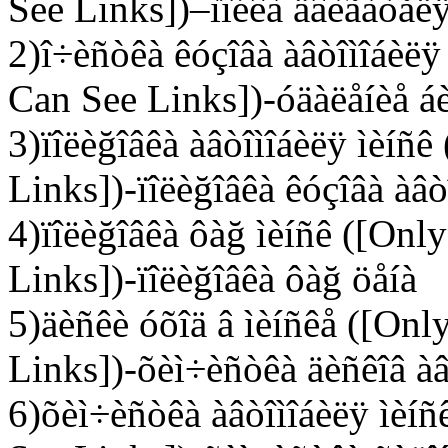
See Links])–ìîéêà äâèãàòåëÿ
2)î÷èñòêà êóçîâà àâòîìîáèëÿ
Can See Links])-óäàëåíèå áè
3)ïîëèğîâêà àâòîìîáèëÿ ìèíñ
Links])-ïîëèğîâêà êóçîâà àâò
4)ïîëèğîâêà ôàğ ìèíñê ([Onl
Links])-ïîëèğîâêà ôàğ öåíà
5)äèñêè óõîä â ìèíñêå ([Onl
Links])-õèì÷èñòêà äèñêîâ àâ
6)õèì÷èñòêà àâòîìîáèëÿ ìèíñ