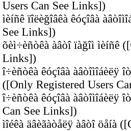
Users Can See Links])
ìèíñê ïîëèğîâêà êóçîâà àâòî
See Links])
õèì÷èñòêà àâòî ïàğîì ìèíñê 
Links])
î÷èñòêà êóçîâà àâòîìîáèëÿ î
([Only Registered Users Ca
î÷èñòêà êóçîâà àâòîìîáèëÿ î
Can See Links])
ìîéêà äâèãàòåëÿ àâòî öåíà (