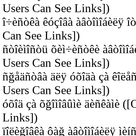
Users Can See Links])
î÷èñòêà êóçîâà àâòîìîáèëÿ î
Can See Links])
ñòîèìîñòü õèì÷èñòêè àâòîìîá
Users Can See Links])
ñğåäñòâà äëÿ óõîäà çà êîëåñ
Users Can See Links])
óõîä çà õğîìîâûìè äèñêàìè (
Links])
ïîëèğîâêà ôàğ àâòîìîáèëÿ ìè