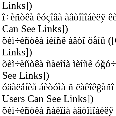
Links])
î÷èñòêà êóçîâà àâòîìîáèëÿ ê
Can See Links])
õèì÷èñòêà ìèíñê àâòî öåíû (
Links])
õèì÷èñòêà ñàëîíà ìèíñê óğó
See Links])
óäàëåíèå áèòóìà ñ ëàêîêğàñî
Users Can See Links])
õèì÷èñòêà ñàëîíà àâòîìîáèëÿ 