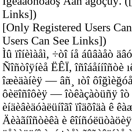
Ïğèâåòñòâóş Âàñ äğóçüÿ. (
Links])
[Only Registered Users Can
Users Can See Links])
Ìû ïîíèìàåì, ÷òî íå áûâàåò äâ
Ñîñòîÿíèå ËÊÏ, îñîáåííîñòè 
îæèäàíèÿ — âñ¸ ıòî ôîğìèğóå
ôèëîñîôèÿ — îòêàçàòüñÿ îò ê
èíäèâèäóàëüíîãî ïîäõîäà ê êà
Äèàãíîñòèêà è êîíñóëüòàöèÿ.