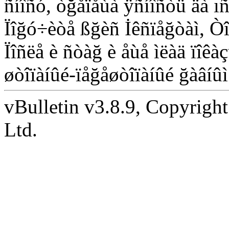
ñíîñó, òğåïåùà ÿñíîñòü äà ı
Ïîğó÷èòå ßğèñ İêñïåğòàì, Ò
Ïîñëå è ñòàğ è åùå ìëàä ïîê
øòîïàíûé-ïåğåøòîïàíûé ğàâíûì
vBulletin v3.8.9, Copyright
Ltd.