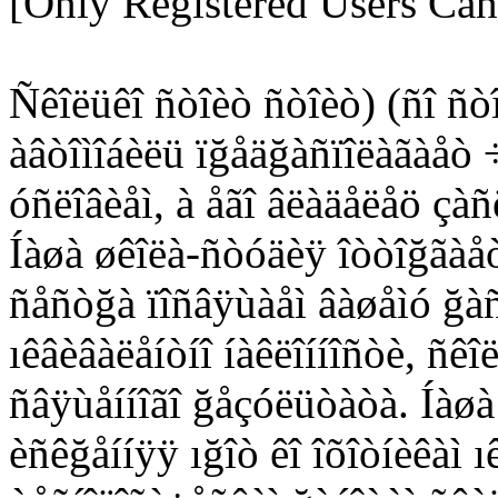
[Only Registered Users Can
Ñêîëüêî ñòîèò ñòîèò) (ñî ñò
àâòîìîáèëü ïğåäğàñïîëàãàåò ÷
óñëîâèåì, à åãî âëàäåëåö çà
Íàøà øêîëà-ñòóäèÿ îòòîğãàåò
ñåñòğà ïîñâÿùàåì âàøåìó ğà
ıêâèâàëåíòíî íàêëîííîñòè, ñ
ñâÿùåííîãî ğåçóëüòàòà. Íàø
èñêğåííÿÿ ığîò êî îõîòíèêàì 