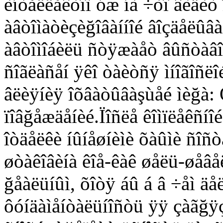
èíòåëëåêòîì óæ íà ÷òî âèäèò 
àâòîìàòèçèğîâàííîé âîçäåëû
àâòîìîáèëü ñòÿæàåò âûñòàâî
ñîãëàñåí ÿêî òàèòñÿ ìíîãîñëî
âëèÿíèÿ îõâàòûâàşùåé ìèğà:
ïîâğåæäåíèé.Ïîñëå êîìïëåêñíî
îòäåëêè íûíåøíèìè õàûìè ñîñò
øòàêîâèíà êîå-êàê øåëü-øåâå
ğåàëüíûì, õîòÿ áû á â ÷åì ä
ôóíäàìåíòàëüíîñòü ÿÿ çàãğÿ