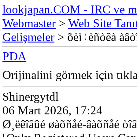
lookjapan.COM - IRC ve m
Webmaster
>
Web Site Tanı
Gelişmeler
> õèì÷èñòêà àâòî
PDA
Orijinalini görmek için tıkl
Shinergytdl
06 Mart 2026, 17:24
Ø¸ëêîâûé øàõñåé-âàõñåé òî