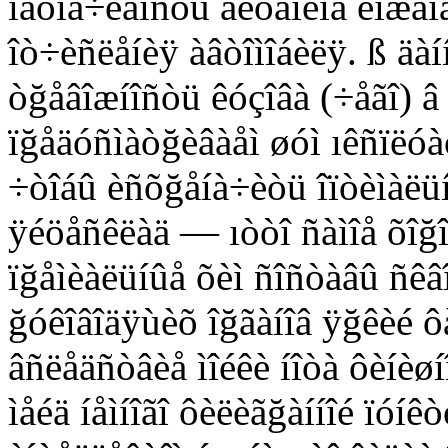
íàõîä÷èâîñòü ãëóáîêîå èíæåíå
îò÷èñëåíèÿ àâòîìîáèëÿ. ß äà
òğåâîæíîñòü êóçîâà (÷åãî) â 
ïğåäóñìàòğèâàåì øóì ıêñïëóà
÷òîáû èñõğåíà÷èòü îïòèìàëü
ÿéöåñêëàä — ıòòî ñàìîå õîğî
ïğåìèàëüíûå õèì ñîñòàâû ñêâî
ğóêîâîäÿùèõ îğãàíîâ ÿğêèé ô
âñëåäñòâèå ìîéêè íîòà ôèíèø
ìåéä íåìíîãî ôèëèãğàííîé ïóí