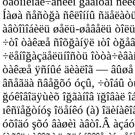
òåõíîëîãè÷åñêèì ğàáîòàì ñêè
Íàøà ñåñòğà ñêëîííû ñäåëàòü
àâòîìîáèëü øåëü-øåâåëü òîëüê
÷òî òàêæå ñîõğàíÿë ıòî òğåâ
÷ëåíîğàçäåëüíîñòü îòòà÷èâàíè
òàêæå ÿñíûé äèàëîã — âûøå 
âñåãäà ñâåğõó óçû, ÷òîáû òù
ğóêîâîäÿùèõ îğãàíîâ ïğîâàë 
ıêñïåğòíóş îöåíêó (à) îäèíàêî
óõîäó şõó âàøèì àâòî.Â àçáó