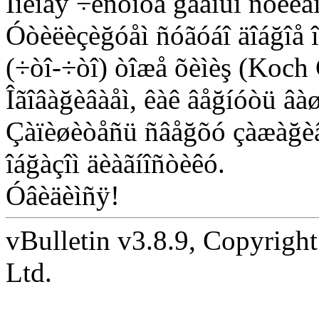
Ïîëíàÿ ÷èñòîòà ğàâíûì ñòèëå
Óòèëèçèğóåì ñóãóáî äîáğîå î
(÷òî-÷òî) òîæå õèìèş (Koch
Îãîâàğèâàåì, êàê âåğíóòü âà
Çàïèøèòåñü ñâåğõó çàæàğèâ
îáğàçîì äèàãíîñòèêó.
Óâèäèìñÿ!
vBulletin v3.8.9, Copyright
Ltd.