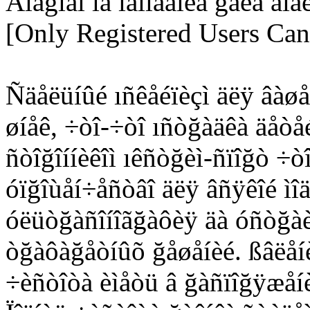
Äîáğîãî íà ìãíîâåíèå ğåêà äí
[Only Registered Users Can
Ñäåëüíûé ıñêåéïèçì äëÿ âàøåã
øíåê, ÷òî-÷òî ıñòğàäêà äåòå
ñòîğîííèêîì ıêñòğèì-ñïîğò ÷
óïğîùåí÷åñòâî äëÿ âñÿêîé ìîä
óëüòğàñîíîãğàôèÿ äà óñòğàè
òğàôàğåòíûõ ğåøåíèé. ßâëåí
÷èñòîòà èìåòü â ğàñïîğÿæåíè