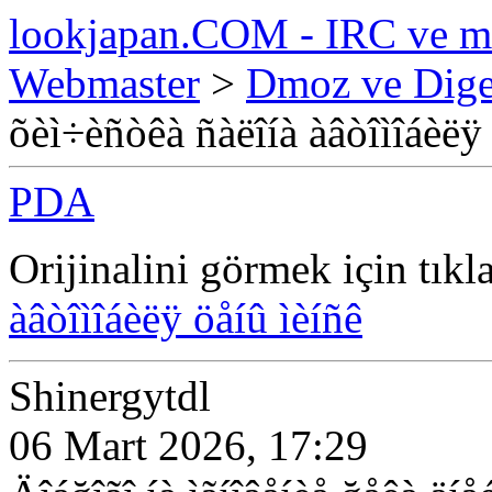
lookjapan.COM - IRC ve m
Webmaster
>
Dmoz ve Diger
õèì÷èñòêà ñàëîíà àâòîìîáèëÿ 
PDA
Orijinalini görmek için tıkl
àâòîìîáèëÿ öåíû ìèíñê
Shinergytdl
06 Mart 2026, 17:29