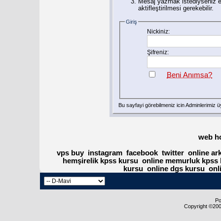
Mesaj yazmak istediyseniz eğ
aktifleştirilmesi gerekebilir.
Giriş
Nickiniz:
Şifreniz:
Beni Anımsa?
Bu sayfayi görebilmeniz icin Adminlerimiz
ü
web h
vps buy
instagram
facebook
twitter
online ar
hemşirelik kpss kursu
online memurluk kpss 
kursu
online dgs kursu
onl
Po
Copyright ©2000