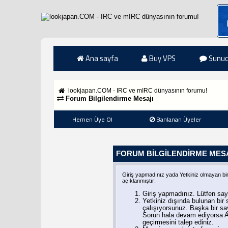
Ana sayfa
Buy VPS
Sunuc
lookjapan.COM - IRC ve mIRC dünyasının forumu!
Forum Bilgilendirme Mesajı
Hemen Üye Ol
Banlanan Üyeler
FORUM BILGILENDIRME MES
Giriş yapmadınız yada Yetkiniz olmayan bi
açıklanmıştır:
Giriş yapmadınız. Lütfen say
Yetkiniz dışında bulunan bi
çalışıyorsunuz. Başka bir s
Sorun hala devam ediyorsa A
geçirmesini talep ediniz.