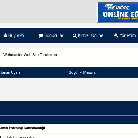
Buy VPS
Sunucular
Kimler Online
Yönetim
F - Webmaster
Web Site Tanıtımları
nlanan Üyeler
Bugünki Mesajlar
amik Psikoloji Danışmanlığı
faydalı bir web sitesi..