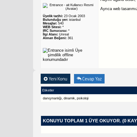
Ayrıca web tasarımız
Üyelik tarihi:
23 Ocak 2003
Bulunduğu yer:
istanbul
Mesajlar:
540
WEB Sitesi:
*
IRC Sunucusu:
*
İlgi Alanı:
Unreal
Alınan Beğeni:
361
Yeni Konu
Cevap Yaz
Etiketler
danışmanlığı
,
dinamik
,
psikoloji
KONUYU TOPLAM 1 ÜYE OKUYOR.
(0 KAY