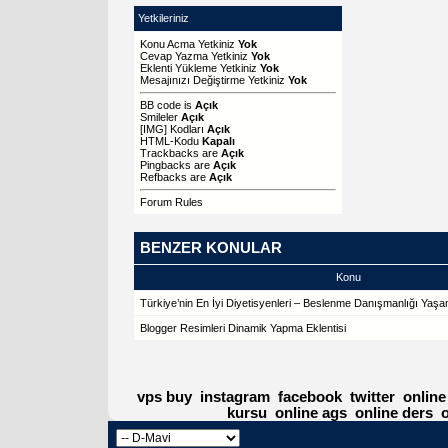
Yetkileriniz
Konu Acma Yetkiniz
Yok
Cevap Yazma Yetkiniz
Yok
Eklenti Yükleme Yetkiniz
Yok
Mesajınızı Değiştirme Yetkiniz
Yok
BB code
is
Açık
Smileler
Açık
[IMG]
Kodları
Açık
HTML-Kodu
Kapalı
Trackbacks
are
Açık
Pingbacks
are
Açık
Refbacks
are
Açık
Forum Rules
BENZER KONULAR
Konu
Türkiye’nin En İyi Diyetisyenleri – Beslenme Danışmanlığı Yaş
Blogger Resimleri Dinamik Yapma Eklentisi
vps buy
instagram
facebook
twitter
online
kursu
online ags
online ders
o