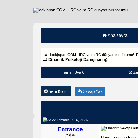
Ana sayfa
lookjapan.COM - IRC ve mIRC dünyasının forumu!
I
Dinamik Psikoloji Danışmanlığı
Hemen Üye Ol
Ba
Yeni Konu
Cevap Yaz
22 Temmuz 2016, 21:35
Entrance
Cevap: Din
タネル
Hayırlı uğurlu olsun, 