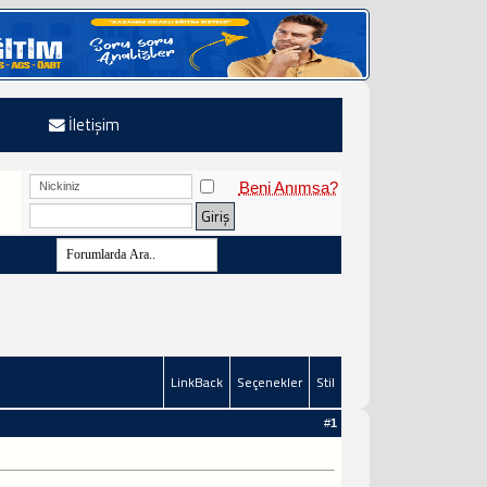
İletişim
Beni Anımsa?
LinkBack
Seçenekler
Stil
#
1