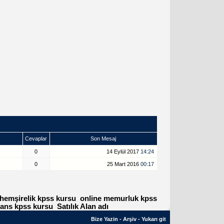
Cevaplar
Son Mesaj
0
14 Eylül 2017
14:24
0
25 Mart 2016
00:17
 hemşirelik kpss kursu
online memurluk kpss
sans kpss kursu
Satılık Alan adı
Bize Yazin
-
Arşiv
-
Yukarı git