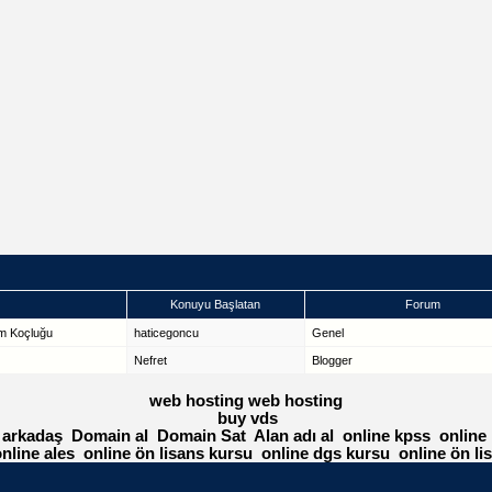
Konuyu Başlatan
Forum
am Koçluğu
haticegoncu
Genel
Nefret
Blogger
web hosting
web hosting
buy vds
 arkadaş
Domain al
Domain Sat
Alan adı al
online kpss
online
nline ales
online ön lisans kursu
online dgs kursu
online ön li