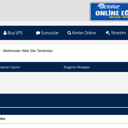
Buy VPS
Sunucular
Kimler Online
Yönetim
F - Webmaster
Web Site Tanıtımları
nlanan Üyeler
Bugünki Mesajlar
ekçi