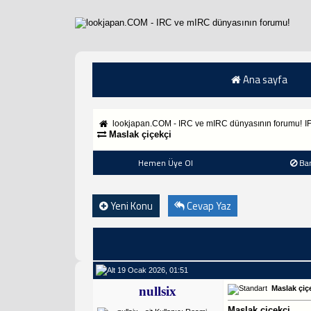
Ana sayfa
lookjapan.COM - IRC ve mIRC dünyasının forumu!
I
Maslak çiçekçi
Hemen Üye Ol
Ba
Yeni Konu
Cevap Yaz
19 Ocak 2026, 01:51
nullsix
Maslak çiç
Maslak çiçekçi