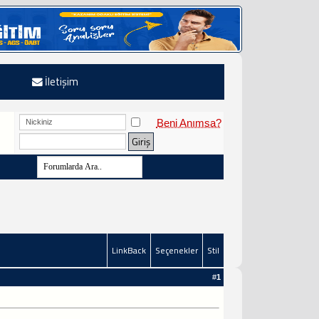
İletişim
Beni Anımsa?
LinkBack
Seçenekler
Stil
#
1