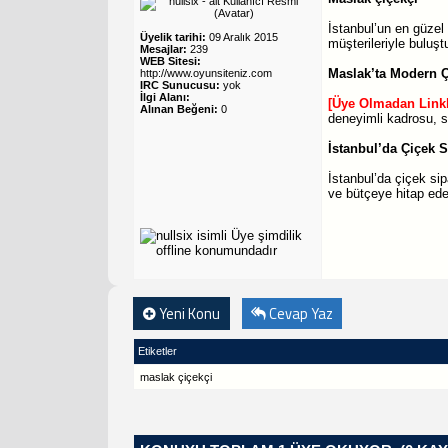
İstanbul’un en güzel 
Üyelik tarihi:
09 Aralık 2015
müşterileriyle buluşt
Mesajlar:
239
WEB Sitesi:
Maslak’ta Modern 
http://www.oyunsiteniz.com
IRC Sunucusu:
yok
İlgi Alanı:
[Üye Olmadan Link
Alınan Beğeni:
0
deneyimli kadrosu, sı
İstanbul’da Çiçek S
İstanbul’da çiçek si
ve bütçeye hitap ede
Yeni Konu
Cevap Yaz
Etiketler
maslak çiçekçi