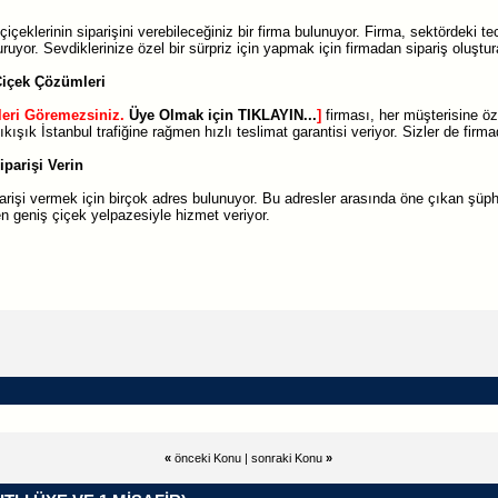
çiçeklerinin siparişini verebileceğiniz bir firma bulunuyor. Firma, sektördeki tec
uruyor. Sevdiklerinize özel bir sürpriz için yapmak için firmadan sipariş oluştura
Çiçek Çözümleri
leri Göremezsiniz.
Üye Olmak için TIKLAYIN...
]
firması, her müşterisine öz
kışık İstanbul trafiğine rağmen hızlı teslimat garantisi veriyor. Sizler de firmad
iparişi Verin
parişi vermek için birçok adres bulunuyor. Bu adresler arasında öne çıkan şüp
n geniş çiçek yelpazesiyle hizmet veriyor.
«
önceki Konu
|
sonraki Konu
»