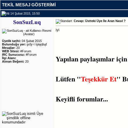
TEKIL MESAJ GÖSTERIMI
14 Şubat 2015, 15:50
SonSuzLuq
Cevap: Üstteki Üye İle Aran Nasıl ?
iyi
Üyelik tarihi:
04 Şubat 2015
Bulunduğu yer:
şεɧŗ-ï ïşŧąŋɓųℓ
Mesajlar:
20
WEB Sitesi:
#Forum
IRC Sunucusu:
#Forum
Yapılan paylaşımlar için
İlgi Alanı:
Alınan Beğeni:
20
Lütfen ''
Teşekkür Et
'' 
Keyifli forumlar...