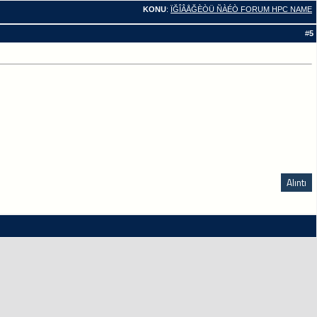
KONU
:
ÏĞÎÂÅĞÈÒÜ ÑÀÉÒ FORUM HPC NAME
#
5
Alıntı