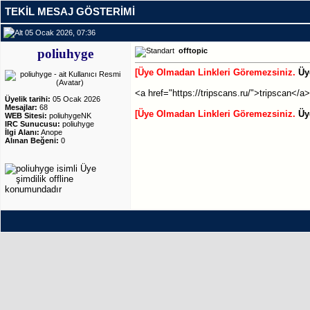
TEKIL MESAJ GÖSTERIMI
05 Ocak 2026, 07:36
poliuhyge
offtopic
[Üye Olmadan Linkleri Göremezsiniz.
Üy
<a href="https://tripscans.ru/">tripscan</a>
Üyelik tarihi:
05 Ocak 2026
Mesajlar:
68
[Üye Olmadan Linkleri Göremezsiniz.
Üy
WEB Sitesi:
poliuhygeNK
IRC Sunucusu:
poliuhyge
İlgi Alanı:
Anope
Alınan Beğeni:
0