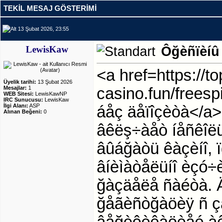
TEKIL MESAJ GÖSTERIMI
13 Şubat 2026, 23:55
LewisKaw
Ôğèñïèíû
<a href=https://top
Üyelik tarihi:
13 Şubat 2026
Mesajlar:
1
casino.fun/frees
WEB Sitesi:
LewisKawNP
IRC Sunucusu:
LewisKaw
İlgi Alanı:
ASP
áåç äåïîçèòà</a> 
Alınan Beğeni:
0
âêëş÷àåò íåñêîë
âûáğàòü êàçèíî, ï
âíèìàòåëüíî èçó÷
ğàçäåëå ñàéòà. 
ğåãèñòğàöèÿ ñ çàï