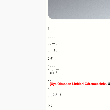
!
, , , , .
: , — .
, — ! .
( -):
- . . .
- . , . — .
- « ». !. .
-5
.
[Üye Olmadan Linkleri Göremezsiniz.
Ü
.
, -, 2-3 . !
:
? ?