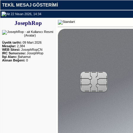
TEKIL MESAJ GÖSTERIMI
22 Nisan 2026, 14:34
JosephRop
Üyelik tarihi:
09 Mart 2026
Mesajlar:
2,384
WEB Sitesi:
JosephRopCN
IRC Sunucusu:
JosephRop
İlgi Alanı:
Bahamut
Alınan Beğeni:
0