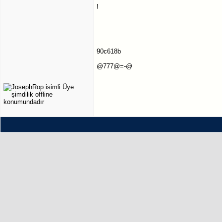
!
90c618b
@777@=-@