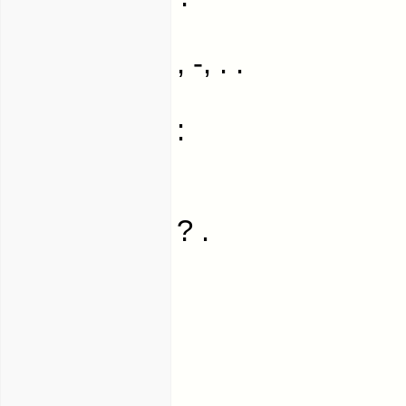
, -, . .
:
? .