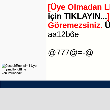
[Üye Olmadan Li
için TIKLAYIN...
]
Göremezsiniz.
Ü
aa12b6e
@777@=-@