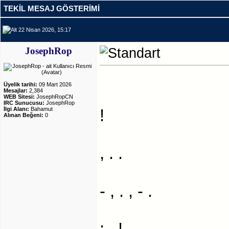
TEKIL MESAJ GÖSTERIMI
22 Nisan 2026, 15:17
JosephRop
Üyelik tarihi:
09 Mart 2026
Mesajlar:
2,384
WEB Sitesi:
JosephRopCN
IRC Sunucusu:
JosephRop
İlgi Alanı:
Bahamut
!
Alınan Beğeni:
0
, . .
- , . , - .