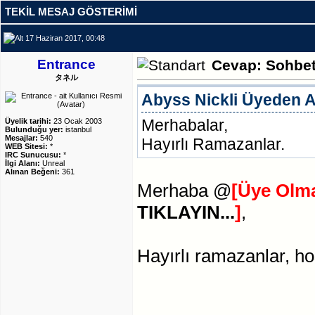
TEKIL MESAJ GÖSTERIMI
17 Haziran 2017, 00:48
Entrance
Cevap: Sohbe
タネル
Abyss
Nickli Üyeden A
Merhabalar,
Üyelik tarihi:
23 Ocak 2003
Bulunduğu yer:
istanbul
Mesajlar:
540
Hayırlı Ramazanlar.
WEB Sitesi:
*
IRC Sunucusu:
*
İlgi Alanı:
Unreal
Alınan Beğeni:
361
Merhaba @
[Üye Olma
TIKLAYIN...
]
,
Hayırlı ramazanlar, ho