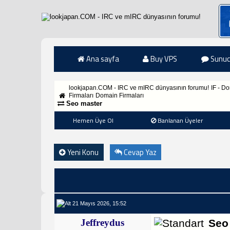
Ana sayfa
Buy VPS
Sunuc
lookjapan.COM - IRC ve mIRC dünyasının forumu!
IF - D
Firmaları
Domain Firmaları
Seo master
Hemen Üye Ol
Banlanan Üyeler
Yeni Konu
Cevap Yaz
21 Mayıs 2026, 15:52
Jeffreydus
Seo