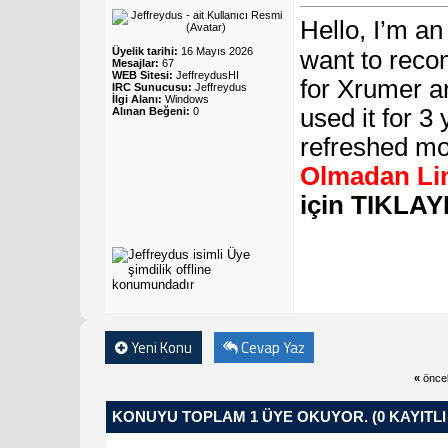
Hello, I’m a
Üyelik tarihi:
16 Mayıs 2026
want to reco
Mesajlar:
67
WEB Sitesi:
JeffreydusHI
for Xrumer a
IRC Sunucusu:
Jeffreydus
İlgi Alanı:
Windows
used it for 
Alınan Beğeni:
0
refreshed mo
Olmadan Lin
için TIKLAYI
Yeni Konu
Cevap Yaz
«
önce
KONUYU TOPLAM 1 ÜYE OKUYOR.
(0 KAYITL