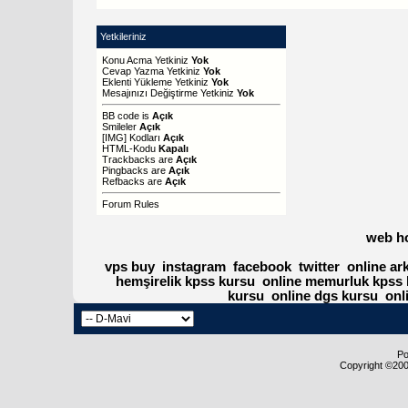
Yetkileriniz
Konu Acma Yetkiniz
Yok
Cevap Yazma Yetkiniz
Yok
Eklenti Yükleme Yetkiniz
Yok
Mesajınızı Değiştirme Yetkiniz
Yok
BB code
is
Açık
Smileler
Açık
[IMG]
Kodları
Açık
HTML-Kodu
Kapalı
Trackbacks
are
Açık
Pingbacks
are
Açık
Refbacks
are
Açık
Forum Rules
web h
vps buy
instagram
facebook
twitter
online ar
hemşirelik kpss kursu
online memurluk kpss 
kursu
online dgs kursu
onl
Po
Copyright ©2000