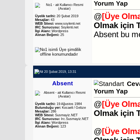
Yorum Yap
@
[Üye Olma
Üyelik tarihi:
20 Şubat 2019
Mesajlar:
43
Olmak için 
WEB Sitesi:
www.soylenti.net
IRC Sunucusu:
Soylenti.net
İlgi Alanı:
Wordpress
Absent
bu me
Alınan Beğeni:
25
20 Şubat 2019, 13:31
Absent
Cev
Yorum Yap
@
[Üye Olma
Üyelik tarihi:
19 Ağustos 1984
Bulunduğu yer:
Kocaeli / Gebze
Olmak için 
Mesajlar:
286
WEB Sitesi:
Susmayiz.NET
IRC Sunucusu:
Irc.Susmayiz.NET
İlgi Alanı:
Wordpress
Alınan Beğeni:
123
@
[Üye Olma