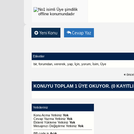
Yeni Konu
Cevap Yaz
Etiketler
bir
,
forumdan
,
vererek
,
yap
,
İçin
,
yorum
,
İsim
,
Üye
«
önce
KONUYU TOPLAM 1 ÜYE OKUYOR.
(0 KAYITL
Yetkileriniz
Konu Acma Yetkiniz
Yok
Cevap Yazma Yetkiniz
Yok
Eklenti Yükleme Yetkiniz
Yok
Mesajınızı Değiştirme Yetkiniz
Yok
BB code
is
Açık