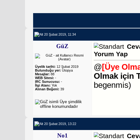
20 Şubat 2019, 11:34
GüZ
Cev
Yorum Yap
@
[Üye Olma
Üyelik tarihi:
12 Şubat 2019
Bulunduğu yer:
Ütopya
Olmak için 
Mesajlar:
88
WEB Sitesi:
-
IRC Sunucusu:
-
begenmis
)
İlgi Alanı:
Yok
Alınan Beğeni:
39
20 Şubat 2019, 13:22
No1
Cev