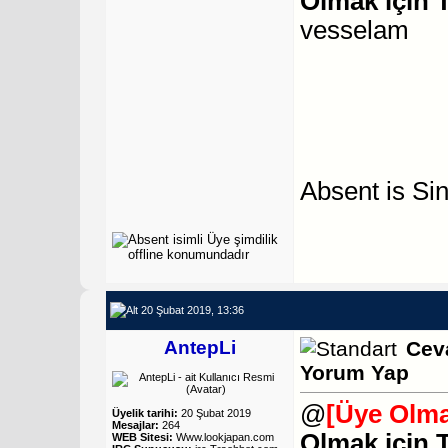
Olmak için 
vesselam
Absent is S
20 Şubat 2019, 13:36
AntepLi
Cev
Yorum Yap
@
[Üye Olma
Üyelik tarihi:
20 Şubat 2019
Mesajlar:
264
Olmak için 
WEB Sitesi:
Www.lookjapan.com