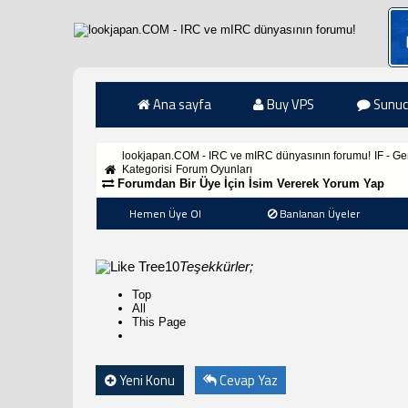
Ana sayfa
Buy VPS
Sunuc
lookjapan.COM - IRC ve mIRC dünyasının forumu!
IF - G
Kategorisi
Forum Oyunları
Forumdan Bir Üye İçin İsim Vererek Yorum Yap
Hemen Üye Ol
Banlanan Üyeler
10
Teşekkürler;
Top
All
This Page
Yeni Konu
Cevap Yaz