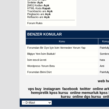
Smileler
Açık
[IMG]
Kodları
Açık
HTML-Kodu
Kapalı
Trackbacks
are
Açık
Pingbacks
are
Açık
Refbacks
are
Açık
Forum Rules
BENZER KONULAR
Konu
Konuy
Forumdan Bir Üye İçin İsim Vermeden Yorum Yap
Painfull
Bilgiye Yeni İsim Bulduk!
Sombr
İsim tescil ücreti
hata
Wordpress Yorum Botu
Anti
Forumdan Birini Dürt
Painfull
web h
vps buy
instagram
facebook
twitter
online ar
hemşirelik kpss kursu
online memurluk kpss 
kursu
online dgs kursu
onl