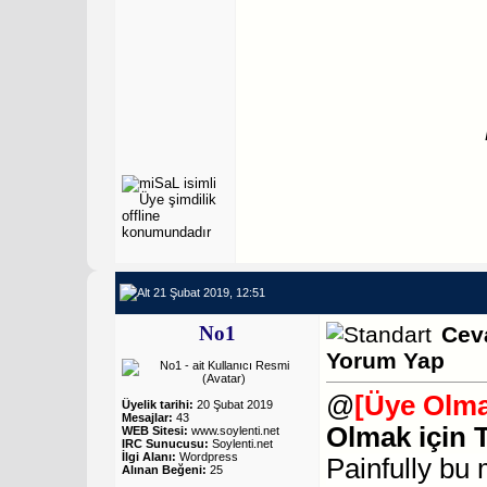
21 Şubat 2019, 12:51
No1
Cev
Yorum Yap
@
[Üye Olma
Üyelik tarihi:
20 Şubat 2019
Mesajlar:
43
Olmak için 
WEB Sitesi:
www.soylenti.net
IRC Sunucusu:
Soylenti.net
İlgi Alanı:
Wordpress
Painfully
bu m
Alınan Beğeni:
25