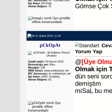
IRC Sunucusu:
irc.Trsohbet.com
İlgi Alanı:
IRCHelp
Gömse Çok S
Alınan Beğeni:
75
21 Şubat 2019, 11:36
pCkOpAt
Cev
Yorum Yap
@
[Üye Olma
Üyelik tarihi:
03 Kasım 2016
Bulunduğu yer:
Rize
Olmak için 
Mesajlar:
139
WEB Sitesi:
www.sohbetciyiz.net
IRC Sunucusu:
irc.sohbetciyiz.net
dün seni sor
İlgi Alanı:
mIRC Scripting
Alınan Beğeni:
63
demiştim
miSaL
bu mes