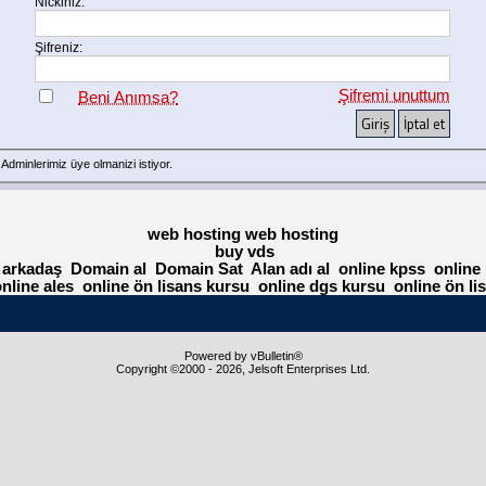
Nickiniz:
Şifreniz:
Şifremi unuttum
Beni Anımsa?
n Adminlerimiz
üye
olmanizi istiyor.
web hosting
web hosting
buy vds
 arkadaş
Domain al
Domain Sat
Alan adı al
online kpss
online
nline ales
online ön lisans kursu
online dgs kursu
online ön li
Powered by vBulletin®
Copyright ©2000 - 2026, Jelsoft Enterprises Ltd.