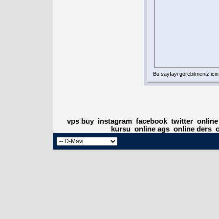
Bu sayfayi görebilmeniz ici
vps buy
instagram
facebook
twitter
online
kursu
online ags
online ders
o