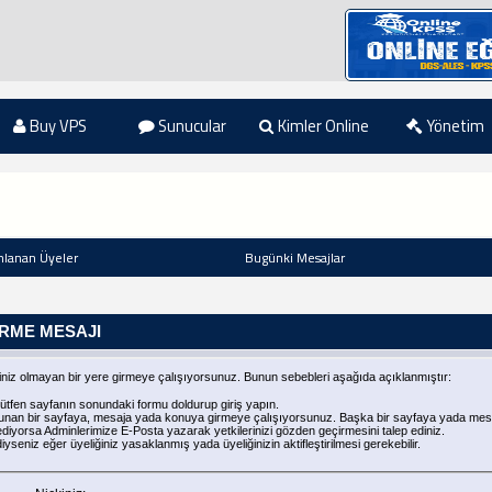
Buy VPS
Sunucular
Kimler Online
Yönetim
nlanan Üyeler
Bugünki Mesajlar
IRME MESAJI
niz olmayan bir yere girmeye çalışıyorsunuz. Bunun sebebleri aşağıda açıklanmıştır:
ütfen sayfanın sonundaki formu doldurup giriş yapın.
ulunan bir sayfaya, mesaja yada konuya girmeye çalışıyorsunuz. Başka bir sayfaya yada mes
iyorsa Adminlerimize E-Posta yazarak yetkilerinizi gözden geçirmesini talep ediniz.
seniz eğer üyeliğiniz yasaklanmış yada üyeliğinizin aktifleştirilmesi gerekebilir.