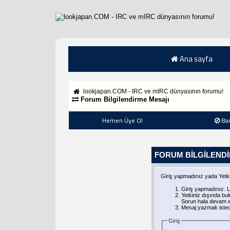
Ana sayfa
lookjapan.COM - IRC ve mIRC dünyasının forumu!
Forum Bilgilendirme Mesajı
Hemen Üye Ol
Ba
FORUM BILGILEND
Giriş yapmadınız yada Yetki
Giriş yapmadınız. L
Yetkiniz dışında b
Sorun hala devam ed
Mesaj yazmak istediy
Giriş