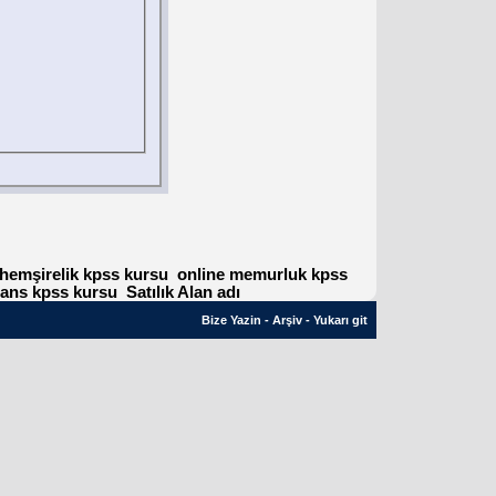
 hemşirelik kpss kursu
online memurluk kpss
sans kpss kursu
Satılık Alan adı
Bize Yazin
-
Arşiv
-
Yukarı git