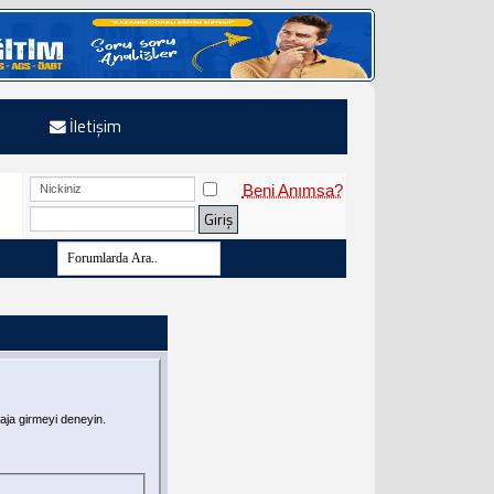
İletişim
Beni Anımsa?
aja girmeyi deneyin.