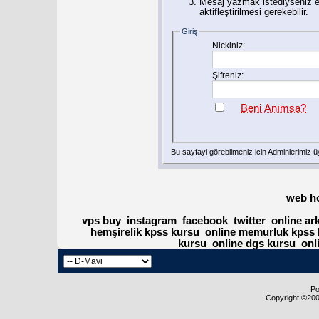
Mesaj yazmak istediyseniz eğ
aktifleştirilmesi gerekebilir.
Giriş
Nickiniz:
Şifreniz:
Beni Anımsa?
Bu sayfayi görebilmeniz icin Adminlerimiz
ü
web h
vps buy
instagram
facebook
twitter
online ar
hemşirelik kpss kursu
online memurluk kpss 
kursu
online dgs kursu
onl
Po
Copyright ©2000