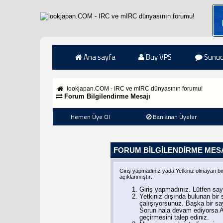
Ana sayfa
Buy VPS
Sunuc
lookjapan.COM - IRC ve mIRC dünyasının forumu!
Forum Bilgilendirme Mesajı
Hemen Üye Ol
Banlanan Üyeler
FORUM BILGILENDIRME MES
Giriş yapmadınız yada Yetkiniz olmayan bi
açıklanmıştır:
Giriş yapmadınız. Lütfen say
Yetkiniz dışında bulunan bi
çalışıyorsunuz. Başka bir s
Sorun hala devam ediyorsa A
geçirmesini talep ediniz.