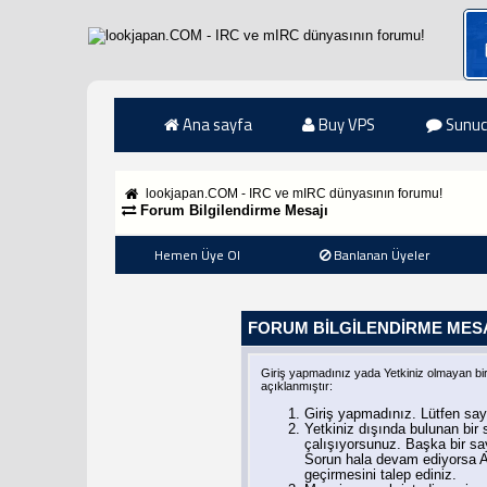
Ana sayfa
Buy VPS
Sunuc
lookjapan.COM - IRC ve mIRC dünyasının forumu!
Forum Bilgilendirme Mesajı
Hemen Üye Ol
Banlanan Üyeler
FORUM BILGILENDIRME MES
Giriş yapmadınız yada Yetkiniz olmayan bi
açıklanmıştır:
Giriş yapmadınız. Lütfen say
Yetkiniz dışında bulunan bi
çalışıyorsunuz. Başka bir s
Sorun hala devam ediyorsa A
geçirmesini talep ediniz.