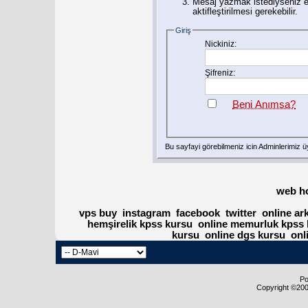
Mesaj yazmak istediyseniz eğ
aktifleştirilmesi gerekebilir.
Giriş
Nickiniz:
Şifreniz:
Beni Anımsa?
Bu sayfayi görebilmeniz icin Adminlerimiz
ü
web h
vps buy
instagram
facebook
twitter
online ar
hemşirelik kpss kursu
online memurluk kpss 
kursu
online dgs kursu
onl
Po
Copyright ©2000