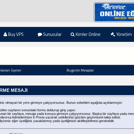
Buy VPS
Sunucular
Kimler Online
Yönetim
nlanan Üyeler
Bugünki Mesajlar
IRME MESAJI
niz olmayan bir yere girmeye çalışıyorsunuz. Bunun sebebleri aşağıda açıklanmıştır:
ütfen sayfanın sonundaki formu doldurup giriş yapın.
ulunan bir sayfaya, mesaja yada konuya girmeye çalışıyorsunuz. Başka bir sayfaya yada mes
iyorsa Adminlerimize E-Posta yazarak yetkilerinizi gözden geçirmesini talep ediniz.
seniz eğer üyeliğiniz yasaklanmış yada üyeliğinizin aktifleştirilmesi gerekebilir.