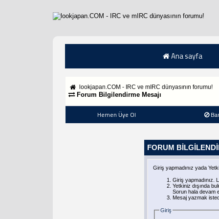
Ana sayfa
lookjapan.COM - IRC ve mIRC dünyasının forumu!
Forum Bilgilendirme Mesajı
Hemen Üye Ol
Ba
FORUM BILGILEND
Giriş yapmadınız yada Yetki
Giriş yapmadınız. L
Yetkiniz dışında b
Sorun hala devam ed
Mesaj yazmak istediy
Giriş