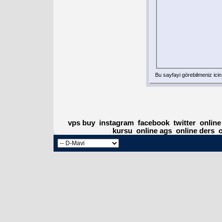
Bu sayfayi görebilmeniz ici
vps buy
instagram
facebook
twitter
online
kursu
online ags
online ders
o