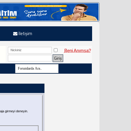
İletişim
Beni Anımsa?
aja girmeyi deneyin.