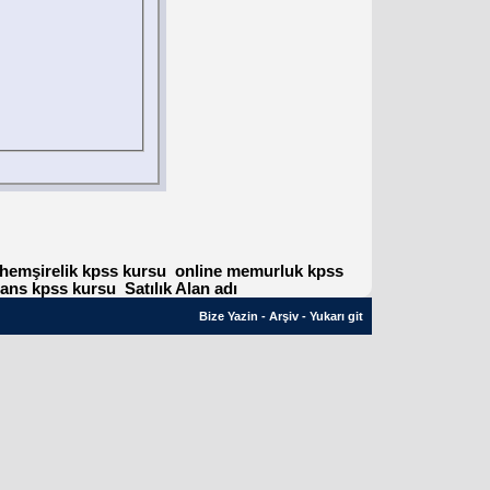
 hemşirelik kpss kursu
online memurluk kpss
sans kpss kursu
Satılık Alan adı
Bize Yazin
-
Arşiv
-
Yukarı git