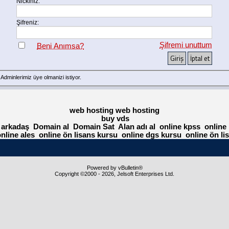
Nickiniz:
Şifreniz:
Şifremi unuttum
Beni Anımsa?
n Adminlerimiz
üye
olmanizi istiyor.
web hosting
web hosting
buy vds
 arkadaş
Domain al
Domain Sat
Alan adı al
online kpss
online
nline ales
online ön lisans kursu
online dgs kursu
online ön li
Powered by vBulletin®
Copyright ©2000 - 2026, Jelsoft Enterprises Ltd.