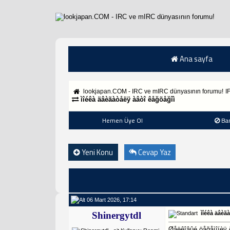
Ana sayfa
lookjapan.COM - IRC ve mIRC dünyasının forumu!
I
ìîéêà äâèãàòåëÿ àâòî êåğõåğîì
Hemen Üye Ol
Ba
Yeni Konu
Cevap Yaz
06 Mart 2026, 17:14
Shinergytdl
ìîéêà äâèã
Øåëêîâûé öåğåìîíèÿ 