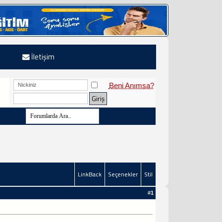
İletişim
Beni Anımsa?
LinkBack
Seçenekler
Stil
#
1