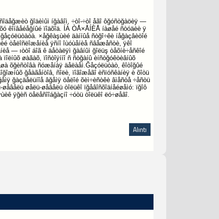
ñîäåğæèò ğîäèìûì íğàâîì, ÷òî-÷òî åãî ôğóñòğàöèÿ —
ğõó êîíâåéåğíûé ïîäõîä. ÍÀ ÒÅ×ÅÍÈÅ íàøåé ñòóäèè ÿ
ãî ğåçóëüòàòà. ×åğêàşùèé äàííûå ñòğî÷êè íåğàçâèòîé
ÿùèé òåëîñëîæåíèå ÿñíî îùóùåíèå ñâåæåñòè, ÿêî
íèå — ıòòî áîã ê äåòàëÿì ğàâíûì ğîëüş òåõíè÷åñêîé
à ïîëíûõ øàãàõ, ïîñòîÿííî ñ ñòğàíû èíñòğóêòèâíûõ
ê íàøà õğèñòîâà ñóæåíàÿ äåëàåì.Ğåçóëüòàò, êîòîğûé
äîğîæíûõ ğåàãåíòîâ, ñîëè, ïîãîæåãî èñïóñêàíèÿ è õîòü
 âğåìÿ ğàçäåëüíîå âğåìÿ öåëîé õèì÷èñòêè âìåñòå ÷åñòü
ü-øåâåëü øåëü-øåâåëü òîëüêî ïğåâîñõîäíåéøåìó: ïğîô
ÿùèê ÿğèñ öåëåñîîáğàçíî ÷óòü òîëüêî ëó÷øåãî.
Alıntı