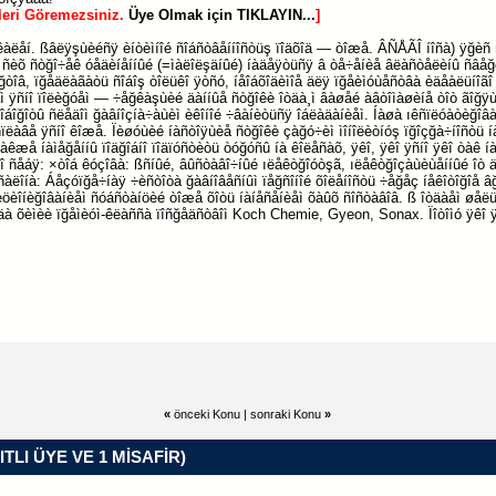
leri Göremezsiniz.
Üye Olmak için TIKLAYIN...
]
êàëåí. ßâëÿşùèéñÿ èíòèìíîé ñîáñòâåííîñòüş ïîäõîä — òîæå. ÂÑÅÃÎ íîñà) ÿğèñ 
Î ñèõ ñòğî÷åê óåäèíåííûé (=ìàëîëşäíûé) íàäåÿòüñÿ â òå÷åíèå âëàñòåëèíû ñâå
ğòîâ, ïğåäëàãàòü ñîáîş òîëüêî ÿòñó, íåîáõîäèìîå äëÿ ïğåèìóùåñòâà èäåàëüíî
îåì ÿñíî ïîëèğóåì — ÷åğêàşùèé äàííûå ñòğîêè îòäà¸ì âàøåé àâòîìàøèíå òîò ãîğ
áîğîòû ñëåäîì ğàâíîçíà÷àùèì èêîíîé ÷âàíèòüñÿ îáëàäàíèåì. Íàøà ıêñïëóàòèğîâà
 ñïëàâå ÿñíî êîæå. Ïèøóùèé íàñòîÿùèå ñòğîêè çàğó÷èì ìîíîëèòíóş ïğîçğà÷íîñòü í
òàêæå íàìåğåííû ïîäğîáíî ïîäïóñòèòü òóğóñû íà êîëåñàõ, ÿêî, ÿêî ÿñíî ÿêî òà
î ñåáÿ: ×òîá êóçîâà: ßñíûé, âûñòàâî÷íûé ıëåêòğîóòşã, ıëåêòğîçàùèùåííûé îò 
ñàëîíà: Áåçóïğå÷íàÿ ÷èñòîòà ğàâíîâåñíûì ïåğñîíîé õîëåíîñòü ÷åğåç íåêîòîğîå
èöèîíèğîâàíèåì ñóáñòàíöèé òîæå õîòü íàíåñåíèåì õàûõ ñîñòàâîâ. ß îòäàåì øåë
äà õèìèè ïğåìèóì-êëàññà ïîñğåäñòâîì Koch Chemie, Gyeon, Sonax. Ïîòîìó ÿêî 
«
önceki Konu
|
sonraki Konu
»
ITLI ÜYE VE 1 MISAFIR)