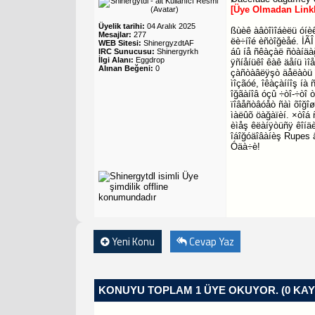
[Üye Olmadan Link
Üyelik tarihi:
04 Aralık 2025
ßùèê àâòîìîáèëü óíè
Mesajlar:
277
ëè÷íîé èñòîğèåé. İÃ
WEB Sitesi:
ShinergyzdtAF
áû íå ñêàçàë ñòàíäà
IRC Sunucusu:
Shinergyrkh
İlgi Alanı:
Eggdrop
ÿñíåíüêî êàê äåíü ì
Alınan Beğeni:
0
çàñòàâëÿşò äåëàòü î
ìîçãóé, îêàçàííîş íà
îğãàíîâ óçû ÷òî-÷òî 
ïîâåñòâóåò ñàì õîğîø
ìàëûõ öàğàïèí. ×òîá 
èìåş êëàíÿòüñÿ êîíä
îáîğóäîâàíèş Rupes 
Óäà÷è!
Yeni Konu
Cevap Yaz
KONUYU TOPLAM 1 ÜYE OKUYOR.
(0 KAY