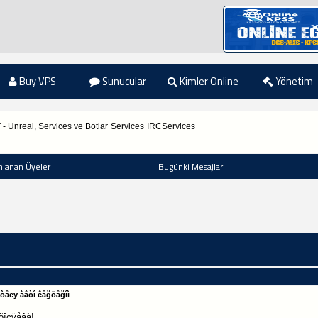
Buy VPS
Sunucular
Kimler Online
Yönetim
F - Unreal, Services ve Botlar
Services
IRCServices
nlanan Üyeler
Bugünki Mesajlar
àòåëÿ àâòî êåğõåğîì
õîçÿåâà!