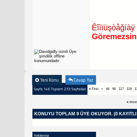
Êîìïüşòåğíàÿ 
Göremezsin
Yeni Konu
Cevap Yaz
Sayfa 146 Toplam 233 Sayfadan
«
First
<
46
96
117
118
1
«
önce
KONUYU TOPLAM 9 ÜYE OKUYOR.
(0 KAYITL
Yetkileriniz