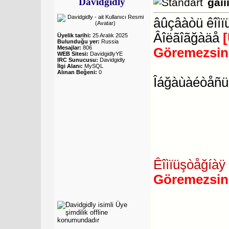
Davidgidly
ğåìî
âûçâàòü êîìï
Âîëãîãğàäå
Üyelik tarihi:
25 Aralık 2025
Bulunduğu yer:
Russia
Mesajlar:
806
Göremezsin
WEB Sitesi:
DavidgidlyYE
IRC Sunucusu:
Davidgidly
İlgi Alanı:
MySQL
Alınan Beğeni:
0
Îáğàùàéòåñü 
Êîìïüşòåğíàÿ 
Göremezsin