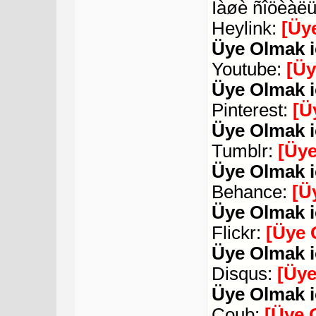
Íàøè ñîöèàëü
Heylink:
[Üy
Üye Olmak i
Youtube:
[Üy
Üye Olmak i
Pinterest:
[Ü
Üye Olmak i
Tumblr:
[Üye
Üye Olmak i
Behance:
[Ü
Üye Olmak i
Flickr:
[Üye 
Üye Olmak i
Disqus:
[Üye
Üye Olmak i
Coub:
[Üye 