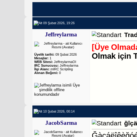
09 Şubat 2026, 19:26
Jeffreylarma
Tra
[Üye Olmada
Olmak için 
Üyelik tarihi:
09 Şubat 2026
Mesajlar:
1
WEB Sitesi:
JeffreylarmaOI
IRC Sunucusu:
Jeffreylarma
İlgi Alanı:
mIRC Scripting
Alınan Beğeni:
0
10 Şubat 2026, 00:14
JacobSarma
ğîçä
Ğàçáëîêèğóé