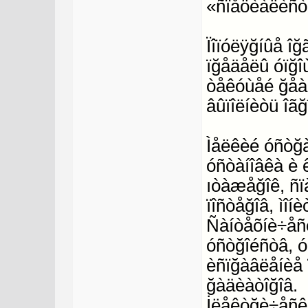
«ñïåöèàëèñò
Ïîïóëÿğíûå î
ïğåäåëû óïğî
òåêóùåé ğåàë
âûïîëíèòü îãğ
Ìåëêèé óñòğà
óñòàíîâêà è ê
ıòàæåğîê, ñïà
ïîñòåğîâ, ìîí
Ñàíòåõíè÷åñê
óñòğîéñòâ, óí
èñïğàâëåíèå ï
ğàäèàòîğîâ.
İëåêòğè÷åñê