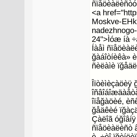
ñïåöèàëèñòó
<a href="htt
Moskve-EHks
nadezhnogo-
24">Ìóæ íà ÷
Íàåì ñïåöèàë
ğàáîòíèêà» è
ñèëàìè ïğåäë
Îïòèìèçàöèÿ 
îñâîáîæäàåòå
îïåğàöèé, èñ
ğåäêèé ïğàçä
Çàëîã óğîâíÿ
ñïåöèàëèñò â
è, ÷òî ïğèíöè