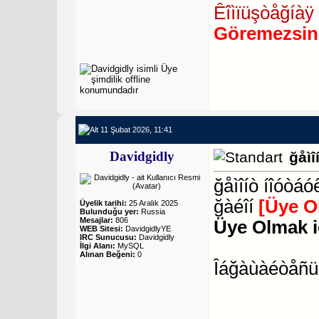
Êîìïüşòåğíàÿ 
Göremezsin
11 Şubat 2026, 11:41
Davidgidly
ğåìî
ğåìîíò íîóòá
ğàéîí
[Üye O
Üyelik tarihi:
25 Aralık 2025
Bulunduğu yer:
Russia
Mesajlar:
806
Üye Olmak i
WEB Sitesi:
DavidgidlyYE
IRC Sunucusu:
Davidgidly
İlgi Alanı:
MySQL
Alınan Beğeni:
0
Îáğàùàéòåñü 