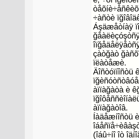
òåõíè÷åñêèõ 
÷àñòè ïğîâîä
Áşäæåòíàÿ ïî
ğåàëèçóşòñÿ 
îïğåäåëÿåòñÿ
çàòğàò ğàñõî
ïëàòåæè.
Äîñòóïíîñòü 
ïğèñóòñòâóåò
àïïàğàòà è ê
ïğîôåññèîíàë
àïïàğàòîâ.
Íàäåæíîñòü 
îáåñïå÷èâàşò
(îáû÷íî îò îä