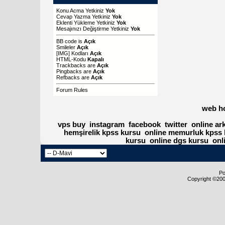
Konu Acma Yetkiniz
Yok
Cevap Yazma Yetkiniz
Yok
Eklenti Yükleme Yetkiniz
Yok
Mesajınızı Değiştirme Yetkiniz
Yok
BB code
is
Açık
Smileler
Açık
[IMG]
Kodları
Açık
HTML-Kodu
Kapalı
Trackbacks
are
Açık
Pingbacks
are
Açık
Refbacks
are
Açık
Forum Rules
web h
vps buy
instagram
facebook
twitter
online ar
hemşirelik kpss kursu
online memurluk kpss 
kursu
online dgs kursu
onl
Po
Copyright ©2000