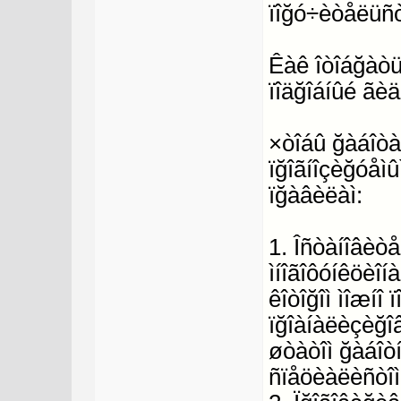
ïîğó÷èòåëüñò
Êàê îòîáğàòü
ïîäğîáíûé ãèä
×òîáû ğàáîòà
ïğîãíîçèğóåì
ïğàâèëàì:
1. Îñòàíîâèò
ìíîãîôóíêöèî
êîòîğîì ìîæíî
ïğîàíàëèçèğîâ
øòàòîì ğàáîò
ñïåöèàëèñòîì 