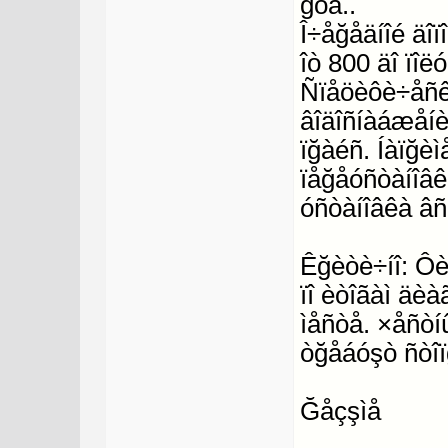
ğóá..
Î÷åğåäíîé äî
îò 800 äî ïîë
Ñïåöèôè÷åñê
âîäîñíàáæåíè
ïğàéñ. Íàïğèì
ïåğåóñòàíîâê
óñòàíîâêà âñ
Êğèòè÷íî: Ôè
ïî èòîãàì äèà
ìåñòå. ×åñòí
òğåáóşò ñòîï
Ğåçşìå