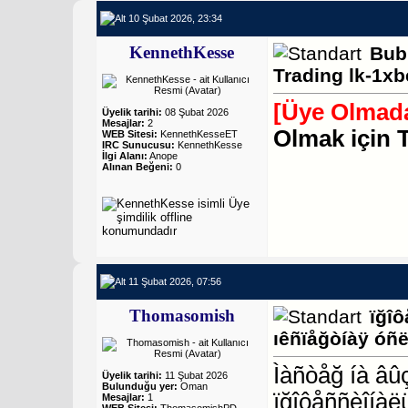
10 Şubat 2026, 23:34
KennethKesse
Bub
Trading lk-1xb
[Üye Olmada
Üyelik tarihi:
08 Şubat 2026
Mesajlar:
2
Olmak için 
WEB Sitesi:
KennethKesseET
IRC Sunucusu:
KennethKesse
İlgi Alanı:
Anope
Alınan Beğeni:
0
11 Şubat 2026, 07:56
Thomasomish
ïğîô
ıêñïåğòíàÿ óñ
Ìàñòåğ íà âû
Üyelik tarihi:
11 Şubat 2026
Bulunduğu yer:
Oman
ïğîôåññèîíàë
Mesajlar:
1