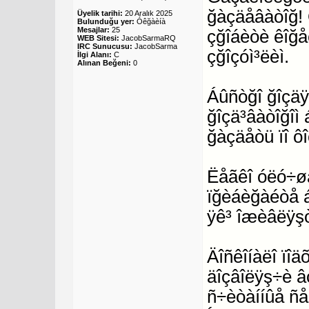
ğàçäåâàòîğ! 
Üyelik tarihi:
20 Aralık 2025
Bulunduğu yer:
Óêğàèíà
Mesajlar:
25
çğîáèòè êîğåê
WEB Sitesi:
JacobSarmaRQ
IRC Sunucusu:
JacobSarma
çğîçóì³ëèì.
İlgi Alanı:
C
Alınan Beğeni:
0
Áûñòğî ğîçäÿ
ğîçä³âàòîğîì
ğàçäåòü ïî ôî
Ëåãêî óëó÷øà
ïğèáèğàéòå 
ÿê³ îæèâëÿş
Äîñêîíàëî ïî
äîçâîëÿş÷è â
ñ÷èòàííûå ñå