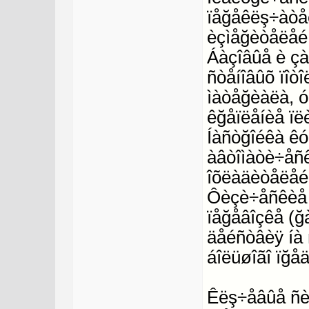
ïåğåêëş÷àòåëå
èçìåğèòåëåé,
Áàçîâûå è çà
ñòåíîâûõ ïîòî
ìàòåğèàëà, ó
êğåïëåíèå ïë
Íàñòğîéêà êóõ
àâòîìàòè÷åñêè
îõëàäèòåëåé,
Ôèçè÷åñêèå 
ïåğåâîçêå (ğ
äåéñòâèÿ íà 
áîëüøîãî ïğåä
Êëş÷åâûå ñè