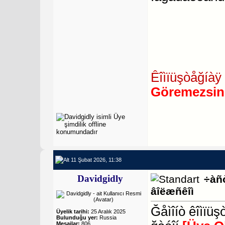
Êîìïüşòåğíàÿ 
Göremezsin
11 Şubat 2026, 11:38
Davidgidly
÷àñ
âîëæñêîì
Ğåìîíò êîìïü
Üyelik tarihi:
25 Aralık 2025
Bulunduğu yer:
Russia
Mesajlar:
806