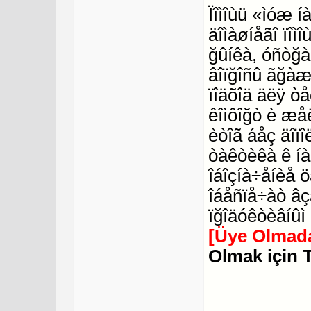
Ïîìîùü «ìóæ 
äîìàøíåãî ïîì
ğûíêà, óñòğ
âîïğîñû ãğàæ
ïîäõîä äëÿ òå
êîìôîğò è æå
èòîã áåç äîï
òàêòèêà ê íà
îáîçíà÷åíèå 
îáåñïå÷àò âç
ïğîäóêòèâíûì
[Üye Olmada
Olmak için 