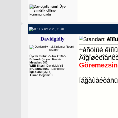
11 Şubat 2026, 11:40
Davidgidly
êîìï
÷àñòíûé êîìï
Âîğîøèëîâñêè
Üyelik tarihi:
25 Aralık 2025
Bulunduğu yer:
Russia
Mesajlar:
806
Göremezsin
WEB Sitesi:
DavidgidlyYE
IRC Sunucusu:
Davidgidly
İlgi Alanı:
MySQL
Alınan Beğeni:
0
Îáğàùàéòåñü 