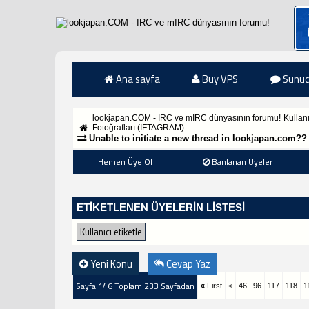
Ana sayfa
Buy VPS
Sunuc
lookjapan.COM - IRC ve mIRC dünyasının forumu!
Kullan
Fotoğrafları (IFTAGRAM)
Unable to initiate a new thread in lookjapan.com??
Hemen Üye Ol
Banlanan Üyeler
ETIKETLENEN ÜYELERIN LISTESI
Yeni Konu
Cevap Yaz
Sayfa 146 Toplam 233 Sayfadan
«
First
<
46
96
117
118
1