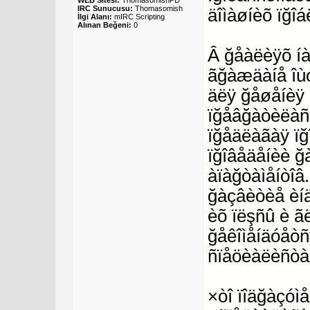
WEB Sitesi:
ThomasomishPD
IRC Sunucusu:
Thomasomish
äîìàøíèõ ïğîá
İlgi Alanı:
mIRC Scripting
Alınan Beğeni:
0
Â ğåàëèÿõ íà
ãğàæäàíå îù
äëÿ ğåøåíèÿ 
ïğåâğàòèëàñü 
ïğåäëàãàÿ ïğ
ïğîâåäåíèè ğ
àïàğòàìåíòîâ
ğàçâèòèå èíä
èõ ïëşñû è ãë
ğåêîìåíäóåòñ
ñïåöèàëèñòà
×òî ïîäğàçóì