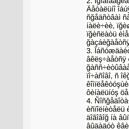
2. Ïğîãîâàğè
Äåòàëüíî îáú
ñğåäñòâàì ñâ
íàëè÷èè, ïğè
ïğèñëàòü èìåí
ğàçáèğàåòñÿ 
3. Îáñóæäàéò
âêëş÷àåòñÿ 
ğàññ÷èòûâàå
ïî÷àñîâî, ñ î
êîìïëåêòóşùè
ôèíàëüíóş öå
4. Ñîñğåäîò
èñïîëíèòåëü 
äîãîâîğ íà âû
âûäàäóò êâèò