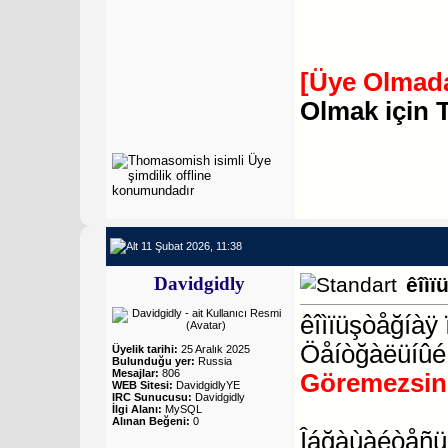
[Üye Olmada
Olmak için 
11 Şubat 2026, 11:38
Davidgidly
êîìï
êîìïüşòåğíàÿ 
Öåíòğàëüíûé
Üyelik tarihi:
25 Aralık 2025
Bulunduğu yer:
Russia
Mesajlar:
806
Göremezsin
WEB Sitesi:
DavidgidlyYE
IRC Sunucusu:
Davidgidly
İlgi Alanı:
MySQL
Alınan Beğeni:
0
Îáğàùàéòåñü 