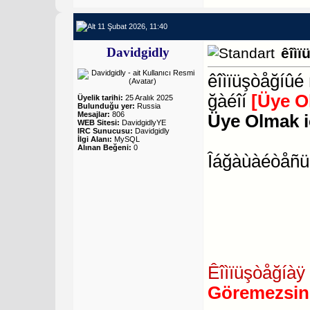
11 Şubat 2026, 11:40
Davidgidly
êîìï
êîìïüşòåğíûé
ğàéîí
[Üye O
Üyelik tarihi:
25 Aralık 2025
Bulunduğu yer:
Russia
Mesajlar:
806
Üye Olmak i
WEB Sitesi:
DavidgidlyYE
IRC Sunucusu:
Davidgidly
İlgi Alanı:
MySQL
Alınan Beğeni:
0
Îáğàùàéòåñü 
Êîìïüşòåğíàÿ 
Göremezsin