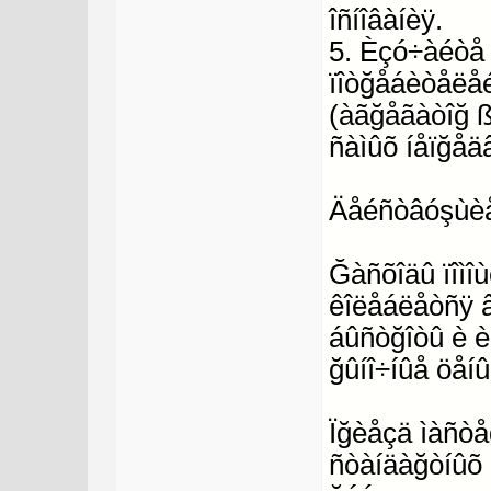
îñíîâàíèÿ.
5. Èçó÷àéòå 
ïîòğåáèòåëå
(àãğåãàòîğ ßí
ñàìûõ íåïğå
Äåéñòâóşùèå
Ğàñõîäû ïîìî
êîëåáëåòñÿ â 
áûñòğîòû è è
ğûíî÷íûå öåíû
Ïğèåçä ìàñòå
ñòàíäàğòíûõ 