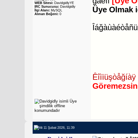
ğàéîí
[Üye O
WEB Sitesi:
DavidgidlyYE
IRC Sunucusu:
Davidgidly
Üye Olmak i
İlgi Alanı:
MySQL
Alınan Beğeni:
0
Îáğàùàéòåñü 
Êîìïüşòåğíàÿ 
Göremezsin
11 Şubat 2026, 11:39