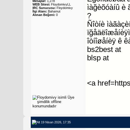
Mesajlar:
1,278
WEB Sitesi:
FloydomivyLL
ìàğèõóàíû è 
IRC Sunucusu:
Floydomivy
İlgi Alanı:
Bahamut
?
Alınan Beğeni:
0
Ñîòíè ìàãàçèí
ïğåäëîæåíèÿì
îòíîøåíèÿ ê ê
bs2best at
blsp at
<a href=http
19 Nisan 2026, 17:35