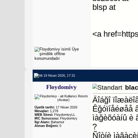
blsp at
<a href=http
19 Nisan 2026, 17:31
Floydomivy
bla
Äîáğî ïîæàëî
Êğóïíåéøåå 
Üyelik tarihi:
17 Nisan 2026
Mesajlar:
1,278
WEB Sitesi:
FloydomivyLL
ìàğèõóàíû è 
IRC Sunucusu:
Floydomivy
İlgi Alanı:
Bahamut
?
Alınan Beğeni:
0
Ñîòíè ìàãàçèí