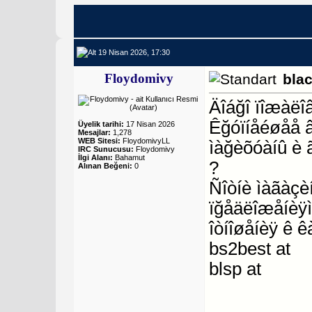
19 Nisan 2026, 17:30
Floydomivy
bla
Äîáğî ïîæàëî
Êğóïíåéøåå 
Üyelik tarihi:
17 Nisan 2026
Mesajlar:
1,278
WEB Sitesi:
FloydomivyLL
ìàğèõóàíû è 
IRC Sunucusu:
Floydomivy
İlgi Alanı:
Bahamut
?
Alınan Beğeni:
0
Ñîòíè ìàãàçèí
ïğåäëîæåíèÿì
îòíîøåíèÿ ê ê
bs2best at
blsp at