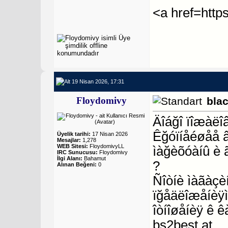
<a href=https
19 Nisan 2026, 17:31
Floydomivy
bla
Äîáğî ïîæàëî
Êğóïíåéøåå 
Üyelik tarihi:
17 Nisan 2026
Mesajlar:
1,278
WEB Sitesi:
FloydomivyLL
ìàğèõóàíû è 
IRC Sunucusu:
Floydomivy
İlgi Alanı:
Bahamut
?
Alınan Beğeni:
0
Ñîòíè ìàãàçèí
ïğåäëîæåíèÿì
îòíîøåíèÿ ê ê
bs2best at