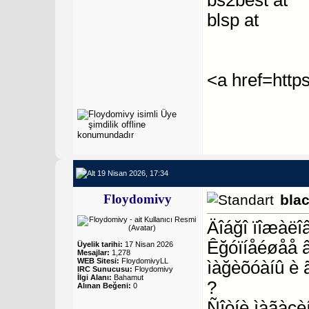
bs2best at
blsp at
<a href=http
19 Nisan 2026, 17:34
Floydomivy
bla
Äîáğî ïîæàëî
Êğóïíåéøåå 
Üyelik tarihi:
17 Nisan 2026
Mesajlar:
1,278
WEB Sitesi:
FloydomivyLL
ìàğèõóàíû è 
IRC Sunucusu:
Floydomivy
İlgi Alanı:
Bahamut
?
Alınan Beğeni:
0
Ñîòíè ìàãàçèí