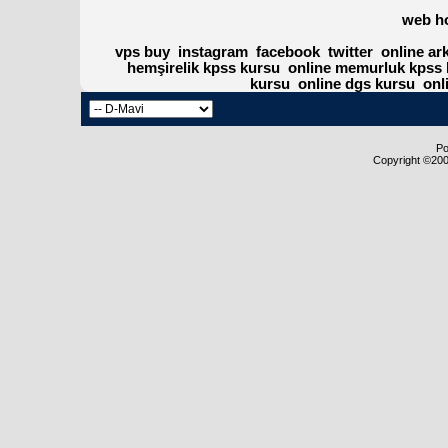
web h
vps buy
instagram
facebook
twitter
online ar
hemşirelik kpss kursu
online memurluk kpss 
kursu
online dgs kursu
onl
Po
Copyright ©2000