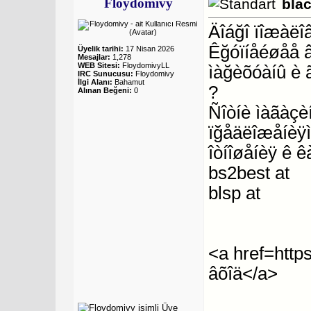
Floydomivy
bla
Äîáğî ïîæàëî
Êğóïíåéøåå 
Üyelik tarihi:
17 Nisan 2026
Mesajlar:
1,278
WEB Sitesi:
FloydomivyLL
ìàğèõóàíû è 
IRC Sunucusu:
Floydomivy
İlgi Alanı:
Bahamut
?
Alınan Beğeni:
0
Ñîòíè ìàãàçèí
ïğåäëîæåíèÿì
îòíîøåíèÿ ê ê
bs2best at
blsp at
<a href=https
âõîä</a>