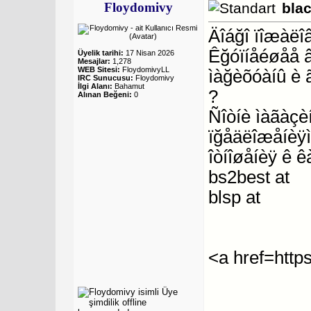
Floydomivy
bla
Äîáğî ïîæàëî
Êğóïíåéøåå 
Üyelik tarihi:
17 Nisan 2026
Mesajlar:
1,278
WEB Sitesi:
FloydomivyLL
ìàğèõóàíû è 
IRC Sunucusu:
Floydomivy
İlgi Alanı:
Bahamut
?
Alınan Beğeni:
0
Ñîòíè ìàãàçèí
ïğåäëîæåíèÿì
îòíîøåíèÿ ê ê
bs2best at
blsp at
<a href=http