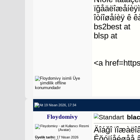
ïğåäëîæåíèÿì
îòíîøåíèÿ ê ê
bs2best at
blsp at
<a href=http
19 Nisan 2026, 17:34
Floydomivy
bla
Äîáğî ïîæàëî
Êğóïíåéøåå 
Üyelik tarihi:
17 Nisan 2026