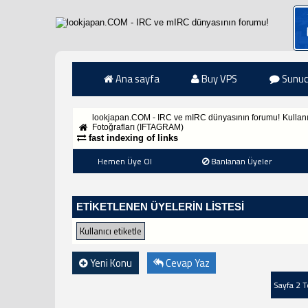
Ana sayfa
Buy VPS
Sunuc
lookjapan.COM - IRC ve mIRC dünyasının forumu!
Kullan
Fotoğrafları (IFTAGRAM)
fast indexing of links
Hemen Üye Ol
Banlanan Üyeler
ETIKETLENEN ÜYELERIN LISTESI
Yeni Konu
Cevap Yaz
Sayfa 2 