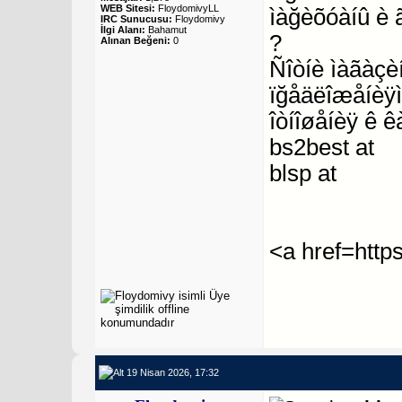
WEB Sitesi:
FloydomivyLL
ìàğèõóàíû è 
IRC Sunucusu:
Floydomivy
İlgi Alanı:
Bahamut
?
Alınan Beğeni:
0
Ñîòíè ìàãàçèí
ïğåäëîæåíèÿì
îòíîøåíèÿ ê ê
bs2best at
blsp at
<a href=http
19 Nisan 2026, 17:32