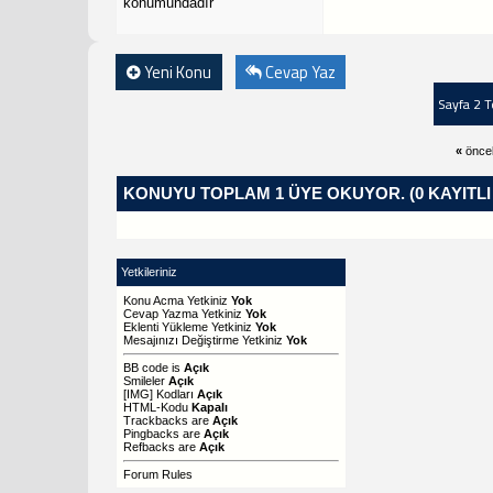
Yeni Konu
Cevap Yaz
Sayfa 2 
«
önce
KONUYU TOPLAM 1 ÜYE OKUYOR.
(0 KAYITL
Yetkileriniz
Konu Acma Yetkiniz
Yok
Cevap Yazma Yetkiniz
Yok
Eklenti Yükleme Yetkiniz
Yok
Mesajınızı Değiştirme Yetkiniz
Yok
BB code
is
Açık
Smileler
Açık
[IMG]
Kodları
Açık
HTML-Kodu
Kapalı
Trackbacks
are
Açık
Pingbacks
are
Açık
Refbacks
are
Açık
Forum Rules