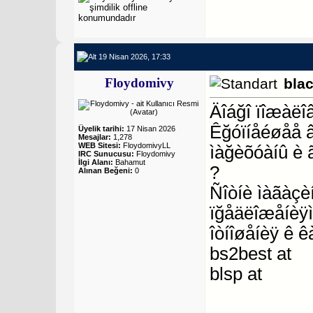
19 Nisan 2026, 17:33
Floydomivy
bla
Äîáğî ïîæàëî
Êğóïíåéøåå 
Üyelik tarihi:
17 Nisan 2026
Mesajlar:
1,278
WEB Sitesi:
FloydomivyLL
ìàğèõóàíû è 
IRC Sunucusu:
Floydomivy
İlgi Alanı:
Bahamut
?
Alınan Beğeni:
0
Ñîòíè ìàãàçèí
ïğåäëîæåíèÿì
îòíîøåíèÿ ê ê
bs2best at
blsp at