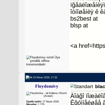
ïğåäëîæåíèÿì
îòíîøåíèÿ ê ê
bs2best at
blsp at
<a href=http
19 Nisan 2026, 17:32
Floydomivy
bla
Äîáğî ïîæàëî
Êğóïíåéøåå 
Üyelik tarihi:
17 Nisan 2026
Mesajlar:
1,278