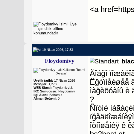
<a href=http
19 Nisan 2026, 17:33
Floydomivy
bla
Äîáğî ïîæàëî
Êğóïíåéøåå 
Üyelik tarihi:
17 Nisan 2026
Mesajlar:
1,278
WEB Sitesi:
FloydomivyLL
ìàğèõóàíû è 
IRC Sunucusu:
Floydomivy
İlgi Alanı:
Bahamut
?
Alınan Beğeni:
0
Ñîòíè ìàãàçèí
ïğåäëîæåíèÿì
îòíîøåíèÿ ê ê