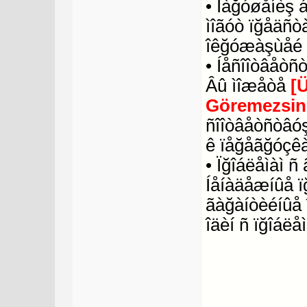
• Íàğóøåíèş 
ìîãóò ïğåäñò
îêğóæàşùåé 
• Íåñîîòâåòñ
Âû ìîæåòå
[
Göremezsin
ñîîòâåòñòâóş
ê ïåğåãğóçêà
• Ïğîáëåìàì 
Íåíàäåæíûå ï
ãàğàíòèéíûå 
îäèí ñ ïğîáëåì