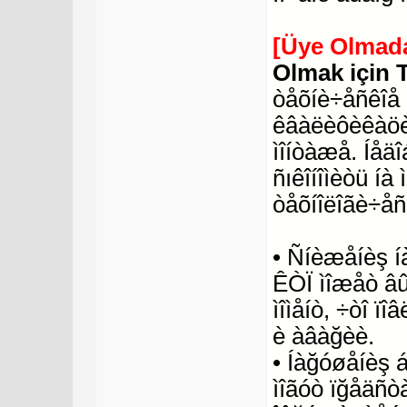
[Üye Olmada
Olmak için 
òåõíè÷åñêîå 
êâàëèôèêàöèè
ìîíòàæå. Íåä
ñıêîíîìèòü í
òåõíîëîãè÷åñ
• Ñíèæåíèş í
ÊÒÏ ìîæåò âû
ìîìåíò, ÷òî ï
è àâàğèè.
• Íàğóøåíèş 
ìîãóò ïğåäñò