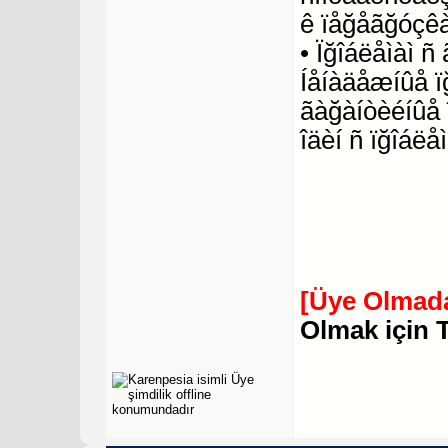
ê ïåğåãğóçêà
• Ïğîáëåìàì 
Íåíàäåæíûå ï
ãàğàíòèéíûå 
îäèí ñ ïğîáëåì
[Üye Olmada
Olmak için 