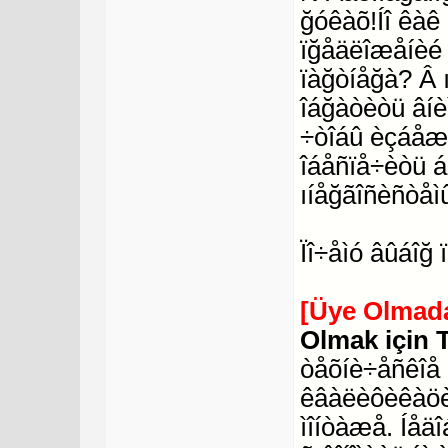
ğóêàõ!Íî êàê
ïğåäëîæåíèé
ïàğòíåğà? Â 
îáğàòèòü âíè
÷òîáû èçáåæà
îáåñïå÷èòü 
ıíåğãîñèñòåì
Ïî÷åìó âûáîğ
[Üye Olmada
Olmak için 
òåõíè÷åñêîå 
êâàëèôèêàöèè
ìîíòàæå. Íåä