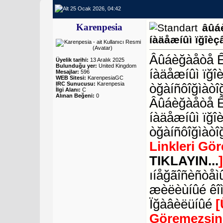
25 Ocak 2026, 04:42
Karenpesia
âûá
íàäåæíûì ïğîèç
Âûáèğàåòå ÊÒ
Üyelik tarihi:
13 Aralık 2025
Bulunduğu yer:
United Kingdom
íàäåæíûì ïğî
Mesajlar:
596
WEB Sitesi:
KarenpesiaGC
IRC Sunucusu:
Karenpesia
òğàíñôîğìàòî
İlgi Alanı:
C
Alınan Beğeni:
0
Âûáèğàåòå Ê
íàäåæíûì ïğî
òğàíñôîğìàòî
Linkleri Gö
TIKLAYIN...
ıíåğãîñèñòåìû
æèëèùíûé êî
Ïğàâèëüíûé
[
Göremezsin