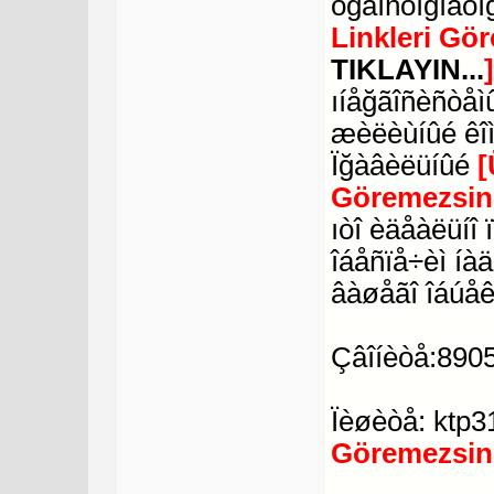
òğàíñôîğìàòî
Linkleri Gö
TIKLAYIN...
ıíåğãîñèñòåìû
æèëèùíûé êî
Ïğàâèëüíûé
[
Göremezsin
ıòî èäåàëüíî
îáåñïå÷èì íà
âàøåãî îáúåê
Çâîíèòå:890
Ïèøèòå: ktp
Göremezsin