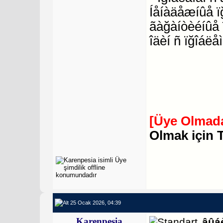
Íåíàäåæíûå ï
ãàğàíòèéíûå 
îäèí ñ ïğîáëåì
[Üye Olmada
Olmak için 
25 Ocak 2026, 04:39
Karenpesia
âûá