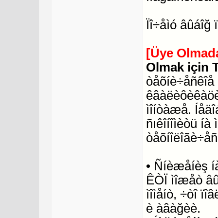
Ïî÷åìó âûáîğ
[Üye Olmada
Olmak için 
òåõíè÷åñêîå 
êâàëèôèêàöèè
ìîíòàæå. Íåä
ñıêîíîìèòü í
òåõíîëîãè÷åñ
• Ñíèæåíèş í
ÊÒÏ ìîæåò âû
ìîìåíò, ÷òî ï
è àâàğèè.