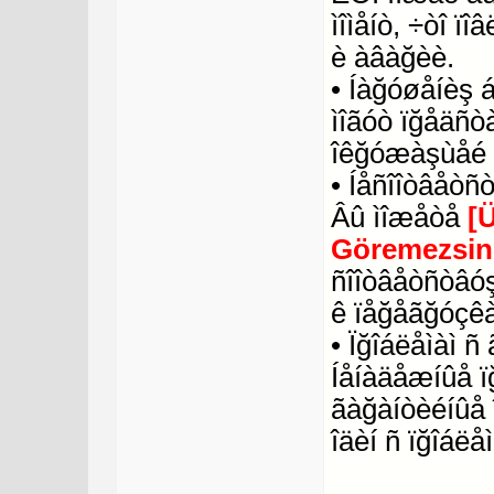
ìîìåíò, ÷òî ï
è àâàğèè.
• Íàğóøåíèş 
ìîãóò ïğåäñò
îêğóæàşùåé 
• Íåñîîòâåòñ
Âû ìîæåòå
[
Göremezsin
ñîîòâåòñòâóş
ê ïåğåãğóçêà
• Ïğîáëåìàì 
Íåíàäåæíûå ï
ãàğàíòèéíûå 
îäèí ñ ïğîáëåì