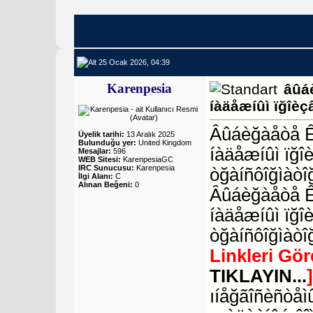
25 Ocak 2026, 04:39
Karenpesia
âûá
íàäåæíûì ïğîèç
Âûáèğàåòå ÊÒ
Üyelik tarihi:
13 Aralık 2025
Bulunduğu yer:
United Kingdom
íàäåæíûì ïğî
Mesajlar:
596
WEB Sitesi:
KarenpesiaGC
IRC Sunucusu:
Karenpesia
òğàíñôîğìàòî
İlgi Alanı:
C
Alınan Beğeni:
0
Âûáèğàåòå Ê
íàäåæíûì ïğî
òğàíñôîğìàòî
Linkleri Gö
TIKLAYIN...
ıíåğãîñèñòåìû