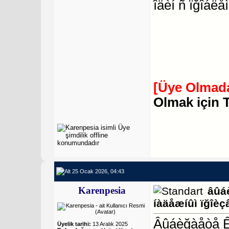
îäèí ñ ïğîáëåì
[Üye Olmada
Olmak için 
25 Ocak 2026, 04:43
Karenpesia
âûá
íàäåæíûì ïğîèç
Âûáèğàåòå ÊÒ
Üyelik tarihi:
13 Aralık 2025