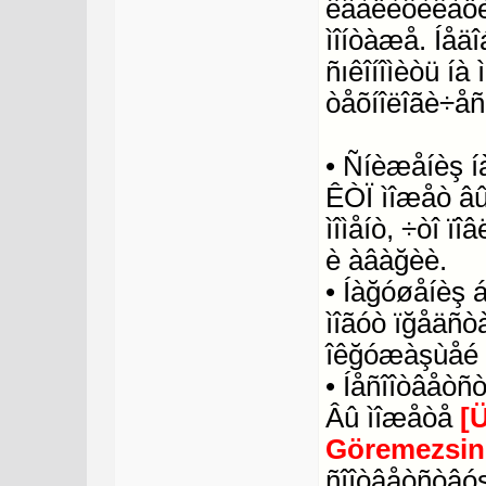
êâàëèôèêàöèè
ìîíòàæå. Íåä
ñıêîíîìèòü í
òåõíîëîãè÷åñ
• Ñíèæåíèş í
ÊÒÏ ìîæåò âû
ìîìåíò, ÷òî ï
è àâàğèè.
• Íàğóøåíèş 
ìîãóò ïğåäñò
îêğóæàşùåé 
• Íåñîîòâåòñ
Âû ìîæåòå
[
Göremezsin
ñîîòâåòñòâóş