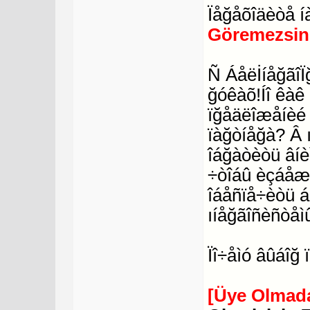
Ïåğåõîäèòå í
Göremezsin
Ñ ÁåëİíåğãîÏ
ğóêàõ!Íî êàê
ïğåäëîæåíèé
ïàğòíåğà? Â 
îáğàòèòü âíè
÷òîáû èçáåæà
îáåñïå÷èòü 
ıíåğãîñèñòåì
Ïî÷åìó âûáîğ
[Üye Olmada