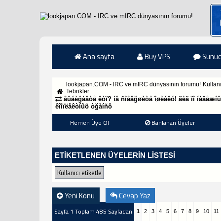
Ana sayfa
Buy VPS
Sunuc
lookjapan.COM - IRC ve mIRC dünyasının forumu!
Kullan
Tebrikler
âûáèğàåòå êòï? íå ñîâåğøèòå îøèáêó! ãèä ïî íàäåæíû
êîìïëåêòíûõ òğàíñô
Hemen Üye Ol
Banlanan Üyeler
ETIKETLENEN ÜYELERIN LISTESI
Yeni Konu
Cevap Yaz
Sayfa 1 Toplam 485 Sayfadan
1
2
3
4
5
6
7
8
9
10
11