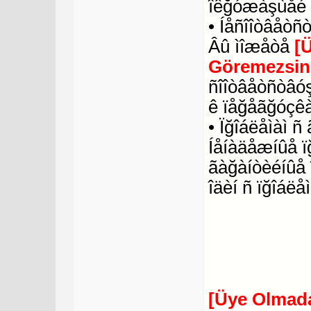
îêğóæàşùåé 
• Íåñîîòâåòñ
Âû ìîæåòå
[
Göremezsin
ñîîòâåòñòâóş
ê ïåğåãğóçêà
• Ïğîáëåìàì 
Íåíàäåæíûå ï
ãàğàíòèéíûå 
îäèí ñ ïğîáëåì
[Üye Olmada