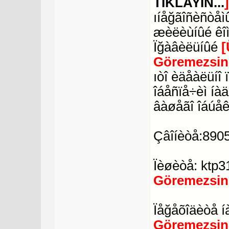
TIKLAYIN...
ıíåğãîñèñòåìû
æèëèùíûé êî
Ïğàâèëüíûé
[
Göremezsin
ıòî èäåàëüíî
îáåñïå÷èì íà
âàøåãî îáúåê
Çâîíèòå:890
Ïèøèòå: ktp
Göremezsin
Ïåğåõîäèòå í
Göremezsin