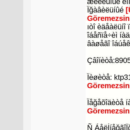
æèëèùíûé êî
Ïğàâèëüíûé
[
Göremezsin
ıòî èäåàëüíî
îáåñïå÷èì íà
âàøåãî îáúåê
Çâîíèòå:890
Ïèøèòå: ktp
Göremezsin
Ïåğåõîäèòå í
Göremezsin
Ñ ÁåëİíåğãîÏ