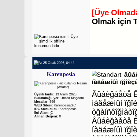
[Üye Olmada
Olmak için 
25 Ocak 2026, 04:44
Karenpesia
âûá
íàäåæíûì ïğîèç
Âûáèğàåòå ÊÒ
Üyelik tarihi:
13 Aralık 2025
Bulunduğu yer:
United Kingdom
íàäåæíûì ïğî
Mesajlar:
596
WEB Sitesi:
KarenpesiaGC
IRC Sunucusu:
Karenpesia
òğàíñôîğìàòî
İlgi Alanı:
C
Alınan Beğeni:
0
Âûáèğàåòå Ê
íàäåæíûì ïğî