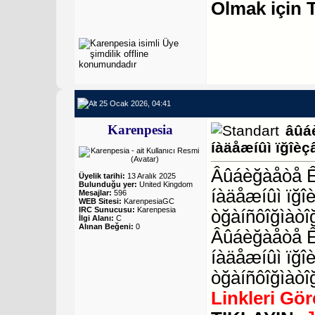
Olmak için 
25 Ocak 2026, 04:41
Karenpesia
âûá
íàäåæíûì ïğîèç
Âûáèğàåòå ÊÒ
Üyelik tarihi:
13 Aralık 2025
Bulunduğu yer:
United Kingdom
íàäåæíûì ïğî
Mesajlar:
596
WEB Sitesi:
KarenpesiaGC
IRC Sunucusu:
Karenpesia
òğàíñôîğìàòî
İlgi Alanı:
C
Alınan Beğeni:
0
Âûáèğàåòå Ê
íàäåæíûì ïğî
òğàíñôîğìàòî
Linkleri Gö