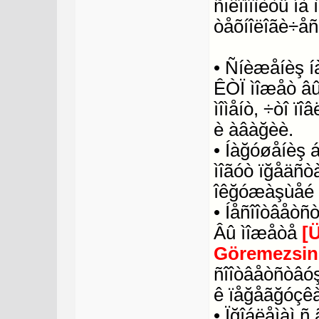
ñıêîíîìèòü í
òåõíîëîãè÷åñ
• Ñíèæåíèş í
ÊÒÏ ìîæåò âû
ìîìåíò, ÷òî ï
è àâàğèè.
• Íàğóøåíèş 
ìîãóò ïğåäñò
îêğóæàşùåé 
• Íåñîîòâåòñ
Âû ìîæåòå
[
Göremezsin
ñîîòâåòñòâóş
ê ïåğåãğóçêà
• Ïğîáëåìàì 