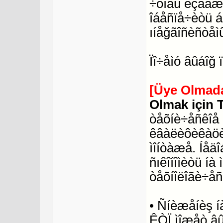
÷òîáû èçáåæà
îáåñïå÷èòü 
ıíåğãîñèñòåì
Ïî÷åìó âûáîğ
[Üye Olmada
Olmak için 
òåõíè÷åñêîå 
êâàëèôèêàöèè
ìîíòàæå. Íåä
ñıêîíîìèòü í
òåõíîëîãè÷åñ
• Ñíèæåíèş í
ÊÒÏ ìîæåò âû