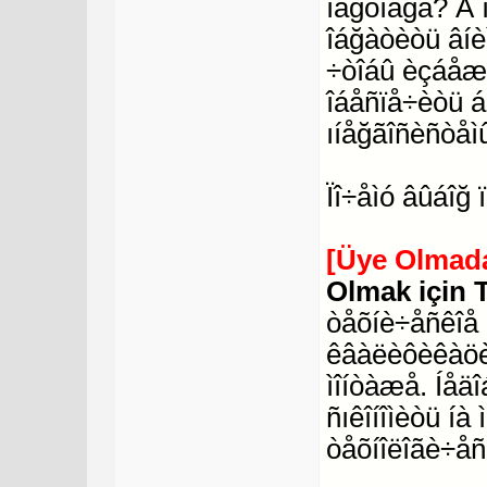
ïàğòíåğà? Â 
îáğàòèòü âíè
÷òîáû èçáåæà
îáåñïå÷èòü 
ıíåğãîñèñòåì
Ïî÷åìó âûáîğ
[Üye Olmada
Olmak için 
òåõíè÷åñêîå 
êâàëèôèêàöèè
ìîíòàæå. Íåä
ñıêîíîìèòü í
òåõíîëîãè÷åñ