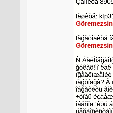
Çâîíèòå:890
Ïèøèòå: ktp
Göremezsin
Ïåğåõîäèòå í
Göremezsin
Ñ ÁåëİíåğãîÏ
ğóêàõ!Íî êàê
ïğåäëîæåíèé
ïàğòíåğà? Â 
îáğàòèòü âíè
÷òîáû èçáåæà
îáåñïå÷èòü 
ıíåğãîñèñòåì