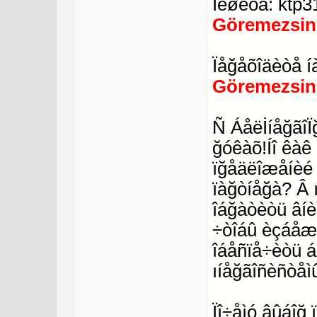
Ïèøèòå: ktp
Göremezsin
Ïåğåõîäèòå í
Göremezsin
Ñ ÁåëİíåğãîÏ
ğóêàõ!Íî êàê
ïğåäëîæåíèé
ïàğòíåğà? Â 
îáğàòèòü âíè
÷òîáû èçáåæà
îáåñïå÷èòü 
ıíåğãîñèñòåì
Ïî÷åìó âûáîğ