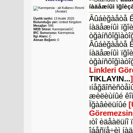
íàäåæíûì ïğîèç
Âûáèğàåòå ÊÒ
Üyelik tarihi:
13 Aralık 2025
Bulunduğu yer:
United Kingdom
íàäåæíûì ïğî
Mesajlar:
596
WEB Sitesi:
KarenpesiaGC
IRC Sunucusu:
Karenpesia
òğàíñôîğìàòî
İlgi Alanı:
C
Alınan Beğeni:
0
Âûáèğàåòå Ê
íàäåæíûì ïğî
òğàíñôîğìàòî
Linkleri Gö
TIKLAYIN...
ıíåğãîñèñòåìû
æèëèùíûé êî
Ïğàâèëüíûé
[
Göremezsin
ıòî èäåàëüíî
îáåñïå÷èì íà