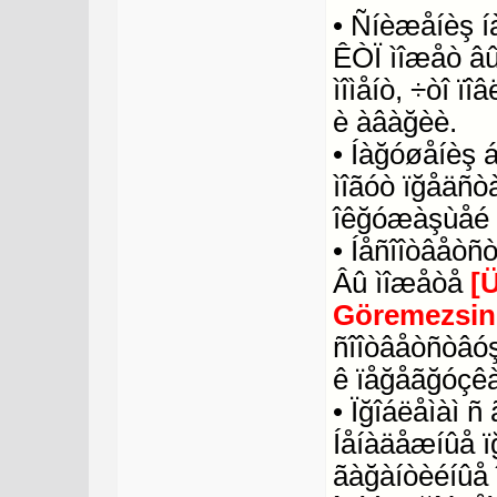
• Ñíèæåíèş í
ÊÒÏ ìîæåò âû
ìîìåíò, ÷òî ï
è àâàğèè.
• Íàğóøåíèş 
ìîãóò ïğåäñò
îêğóæàşùåé 
• Íåñîîòâåòñ
Âû ìîæåòå
[
Göremezsin
ñîîòâåòñòâóş
ê ïåğåãğóçêà
• Ïğîáëåìàì 
Íåíàäåæíûå ï
ãàğàíòèéíûå 