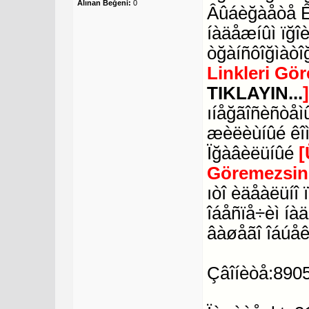
Alınan Beğeni:
0
Âûáèğàåòå Ê
íàäåæíûì ïğî
òğàíñôîğìàòî
Linkleri Gö
TIKLAYIN...
ıíåğãîñèñòåìû
æèëèùíûé êî
Ïğàâèëüíûé
[
Göremezsin
ıòî èäåàëüíî
îáåñïå÷èì íà
âàøåãî îáúåê
Çâîíèòå:890