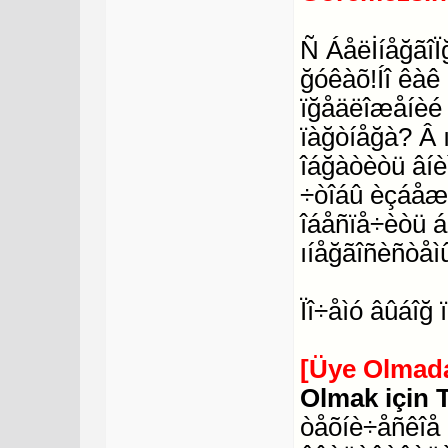
Ñ ÁåëİíåğãîÏ
ğóêàõ!Íî êàê
ïğåäëîæåíèé
ïàğòíåğà? Â 
îáğàòèòü âíè
÷òîáû èçáåæà
îáåñïå÷èòü 
ıíåğãîñèñòåì
Ïî÷åìó âûáîğ
[Üye Olmada
Olmak için 
òåõíè÷åñêîå 