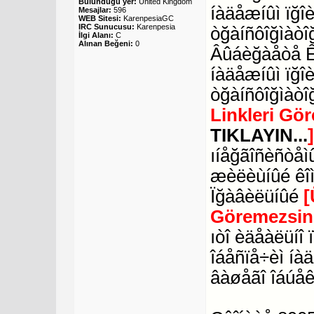
Bulunduğu yer:
United Kingdom
íàäåæíûì ïğî
Mesajlar:
596
WEB Sitesi:
KarenpesiaGC
IRC Sunucusu:
Karenpesia
òğàíñôîğìàòî
İlgi Alanı:
C
Alınan Beğeni:
0
Âûáèğàåòå Ê
íàäåæíûì ïğî
òğàíñôîğìàòî
Linkleri Gö
TIKLAYIN...
ıíåğãîñèñòåìû
æèëèùíûé êî
Ïğàâèëüíûé
[
Göremezsin
ıòî èäåàëüíî
îáåñïå÷èì íà
âàøåãî îáúåê