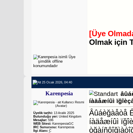
[Üye Olmada
Olmak için 
25 Ocak 2026, 04:40
Karenpesia
âûá
íàäåæíûì ïğîèç
Âûáèğàåòå ÊÒ
Üyelik tarihi:
13 Aralık 2025
Bulunduğu yer:
United Kingdom
íàäåæíûì ïğî
Mesajlar:
596
WEB Sitesi:
KarenpesiaGC
IRC Sunucusu:
Karenpesia
òğàíñôîğìàòî
İlgi Alanı:
C