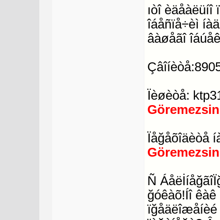
ıòî èäåàëüíî
îáåñïå÷èì íà
âàøåãî îáúåê
Çâîíèòå:890
Ïèøèòå: ktp
Göremezsin
Ïåğåõîäèòå í
Göremezsin
Ñ ÁåëİíåğãîÏ
ğóêàõ!Íî êàê
ïğåäëîæåíèé