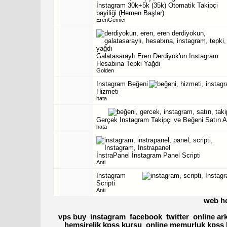
İnstagram 30k+5k (35k) Otomatik Takipçi
bayiliği (Hemen Başlar)
ErenGemici
Galatasaraylı Eren Derdiyok'un Instagram
Hesabına Tepki Yağdı
Golden
Instagram Beğeni
Hizmeti
hata
Gerçek Instagram Takipçi ve Beğeni Satın A
hata
İnstraPanel İnstagram Panel Scripti
Anti
İnstagram
Scripti
Anti
web h
vps buy
instagram
facebook
twitter
online ar
hemşirelik kpss kursu
online memurluk kpss 