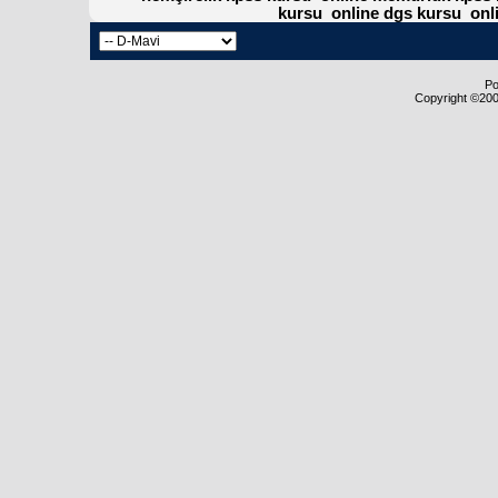
kursu
online dgs kursu
onl
Po
Copyright ©2000