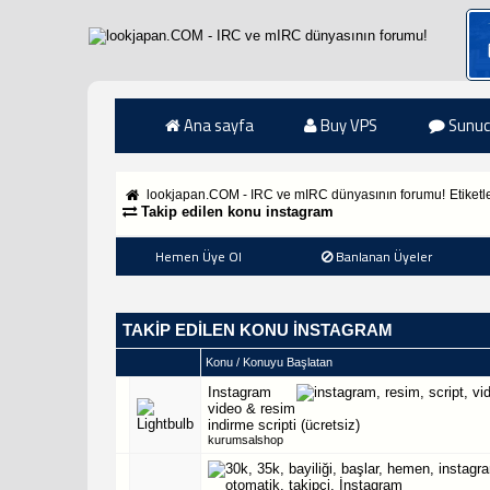
Ana sayfa
Buy VPS
Sunuc
lookjapan.COM - IRC ve mIRC dünyasının forumu!
Etiketl
Takip edilen konu instagram
Hemen Üye Ol
Banlanan Üyeler
TAKIP EDILEN KONU INSTAGRAM
Konu / Konuyu Başlatan
Instagram
video & resim
indirme scripti (ücretsiz)
kurumsalshop