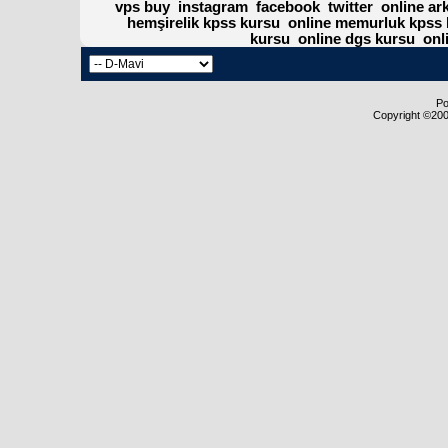
vps buy
instagram
facebook
twitter
online ar
hemşirelik kpss kursu
online memurluk kpss 
kursu
online dgs kursu
onl
Po
Copyright ©2000