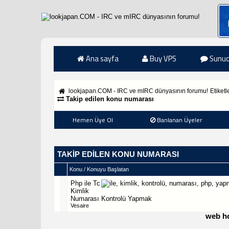
Ana sayfa
Buy VPS
Sunuc
lookjapan.COM - IRC ve mIRC dünyasının forumu!
Etiketl
Takip edilen konu numarası
Hemen Üye Ol
Banlanan Üyeler
TAKIP EDILEN KONU NUMARASI
Konu / Konuyu Başlatan
Php ile Tc
Kimlik
Numarası Kontrolü Yapmak
Vesaire
web h