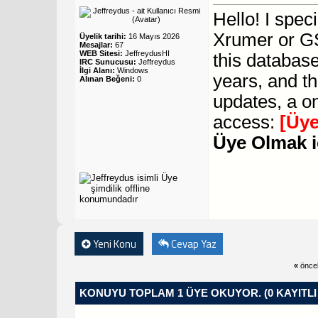
Hello! I spec
Xrumer or GS
Üyelik tarihi:
16 Mayıs 2026
Mesajlar:
67
WEB Sitesi:
JeffreydusHI
this database
IRC Sunucusu:
Jeffreydus
İlgi Alanı:
Windows
years, and th
Alınan Beğeni:
0
updates, a o
access:
[Üye
Üye Olmak i
Yeni Konu
Cevap Yaz
«
önce
KONUYU TOPLAM 1 ÜYE OKUYOR.
(0 KAYITL