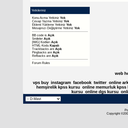
Yetkileriniz
Konu Acma Yetkiniz
Yok
Cevap Yazma Yetkiniz
Yok
Eklenti Yükleme Yetkiniz
Yok
Mesajınızı Değiştirme Yetkiniz
Yok
BB code
is
Açık
Smileler
Açık
[IMG]
Kodları
Açık
HTML-Kodu
Kapalı
Trackbacks
are
Açık
Pingbacks
are
Açık
Refbacks
are
Açık
Forum Rules
web h
vps buy
instagram
facebook
twitter
online ar
hemşirelik kpss kursu
online memurluk kpss 
kursu
online dgs kursu
onl
Po
Copyright ©2000