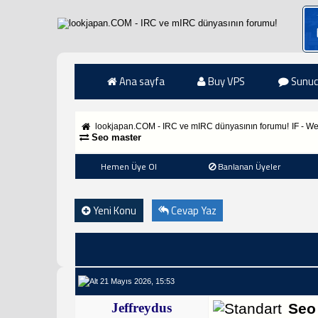
Ana sayfa
Buy VPS
Sunuc
lookjapan.COM - IRC ve mIRC dünyasının forumu!
IF - W
Seo master
Hemen Üye Ol
Banlanan Üyeler
Yeni Konu
Cevap Yaz
21 Mayıs 2026, 15:53
Jeffreydus
Seo