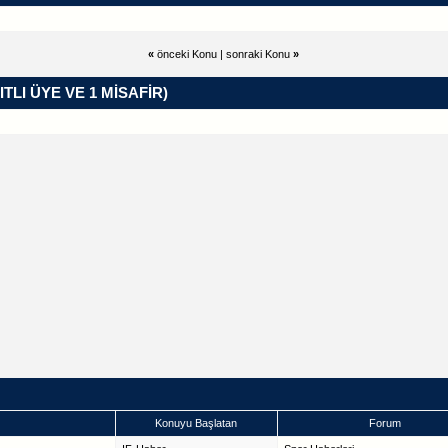
«
önceki Konu
|
sonraki Konu
»
ITLI ÜYE VE 1 MISAFIR)
Konuyu Başlatan
Forum