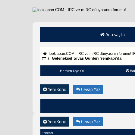
Ana sayfa
lookjapan.COM - IRC ve mIRC dünyasının forumu!
I
7. Geleneksel Sivas Günleri Yenikapı'da
Hemen Üye Ol
Ba
Yeni Konu
Cevap Yaz
Yeni Konu
Cevap Yaz
Etiketler