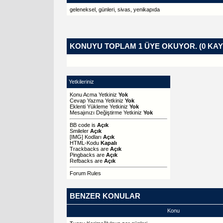
geleneksel
,
günleri
,
sivas
,
yenikapıda
KONUYU TOPLAM 1 ÜYE OKUYOR.
(0 KAY
Yetkileriniz
Konu Acma Yetkiniz
Yok
Cevap Yazma Yetkiniz
Yok
Eklenti Yükleme Yetkiniz
Yok
Mesajınızı Değiştirme Yetkiniz
Yok
BB code
is
Açık
Smileler
Açık
[IMG]
Kodları
Açık
HTML-Kodu
Kapalı
Trackbacks
are
Açık
Pingbacks
are
Açık
Refbacks
are
Açık
Forum Rules
BENZER KONULAR
Konu