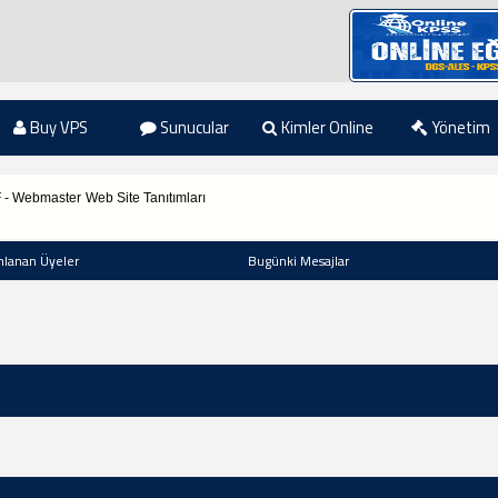
Buy VPS
Sunucular
Kimler Online
Yönetim
F - Webmaster
Web Site Tanıtımları
nlanan Üyeler
Bugünki Mesajlar