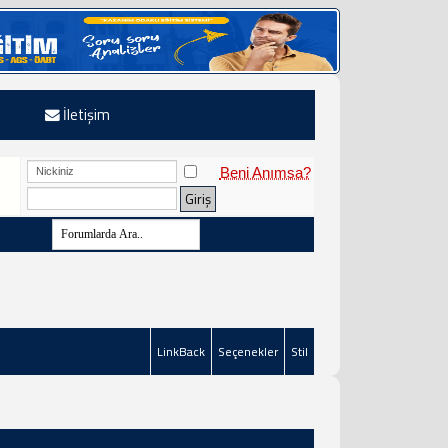
İletişim
Beni Anımsa?
LinkBack
Seçenekler
Stil