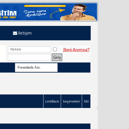
İletişim
Beni Anımsa?
LinkBack
Seçenekler
Stil