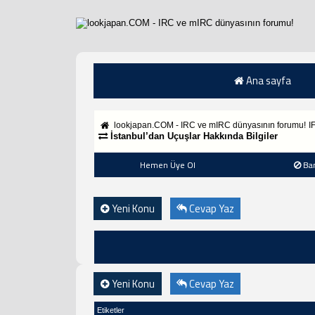
Ana sayfa
lookjapan.COM - IRC ve mIRC dünyasının forumu!
I
İstanbul’dan Uçuşlar Hakkında Bilgiler
Hemen Üye Ol
Ba
Yeni Konu
Cevap Yaz
Yeni Konu
Cevap Yaz
Etiketler