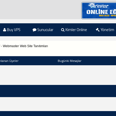
Buy VPS
Sunucular
Kimler Online
Yönetim
F - Webmaster
Web Site Tanıtımları
nlanan Üyeler
Bugünki Mesajlar