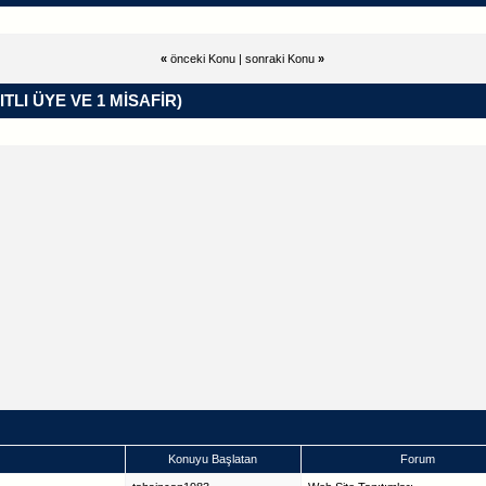
«
önceki Konu
|
sonraki Konu
»
ITLI ÜYE VE 1 MISAFIR)
Konuyu Başlatan
Forum