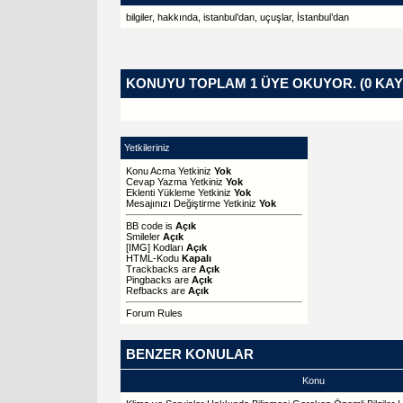
bilgiler
,
hakkında
,
istanbul’dan
,
uçuşlar
,
İstanbul’dan
KONUYU TOPLAM 1 ÜYE OKUYOR.
(0 KAY
Yetkileriniz
Konu Acma Yetkiniz
Yok
Cevap Yazma Yetkiniz
Yok
Eklenti Yükleme Yetkiniz
Yok
Mesajınızı Değiştirme Yetkiniz
Yok
BB code
is
Açık
Smileler
Açık
[IMG]
Kodları
Açık
HTML-Kodu
Kapalı
Trackbacks
are
Açık
Pingbacks
are
Açık
Refbacks
are
Açık
Forum Rules
BENZER KONULAR
Konu