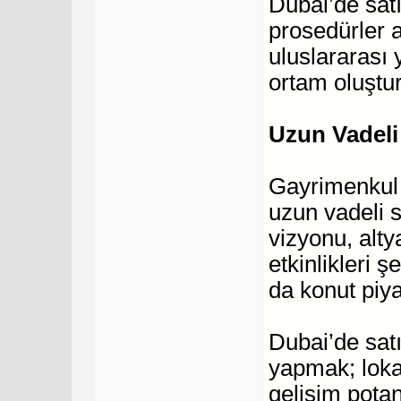
Dubai’de satı
prosedürler a
uluslararası 
ortam oluştur
Uzun Vadeli
Gayrimenkul 
uzun vadeli s
vizyonu, alty
etkinlikleri ş
da konut piy
Dubai’de satı
yapmak; lokas
gelişim potan