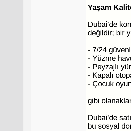
Yaşam Kalite
Dubai’de konu
değildir; bir
- 7/24 güvenl
- Yüzme hav
- Peyzajlı yü
- Kapalı otop
- Çocuk oyun
gibi olanakla
Dubai’de sat
bu sosyal do