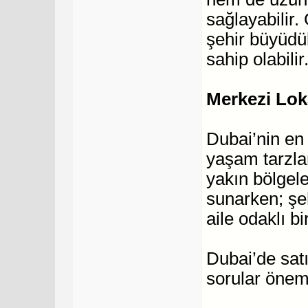
sağlayabilir.
şehir büyüdü
sahip olabilir
Merkezi Lo
Dubai’nin en d
yaşam tarzla
yakın bölgele
sunarken; şeh
aile odaklı bi
Dubai’de sat
sorular öneml