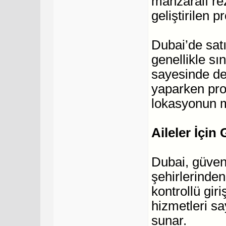
manzaralı rez
geliştirilen p
Dubai’de satı
genellikle sı
sayesinde de
yaparken proje
lokasyonun ma
Aileler İçin
Dubai, güven
şehirlerinden 
kontrollü giri
hizmetleri sa
sunar.