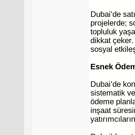
Dubai’de satıl
projelerde; s
topluluk yaşa
dikkat çeker
sosyal etkile
Esnek Ödeme
Dubai’de konu
sistematik ve
ödeme planlar
inşaat süres
yatırımcıları