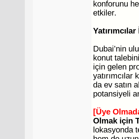
konforunu h
etkiler.
Yatırımcılar
Dubai’nin ulu
konut talebin
için gelen pr
yatırımcılar 
da ev satın al
potansiyeli a
[Üye Olmada
Olmak için 
lokasyonda te
hem de uzun 