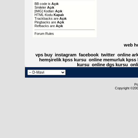
BB code
is
Açık
Smileler
Açık
[IMG]
Kodları
Açık
HTML-Kodu
Kapalı
Trackbacks
are
Açık
Pingbacks
are
Açık
Refbacks
are
Açık
Forum Rules
web h
vps buy
instagram
facebook
twitter
online ar
hemşirelik kpss kursu
online memurluk kpss 
kursu
online dgs kursu
onl
Po
Copyright ©2000