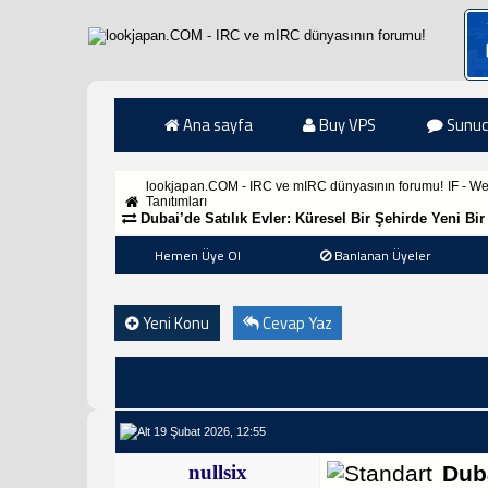
Ana sayfa
Buy VPS
Sunuc
lookjapan.COM - IRC ve mIRC dünyasının forumu!
IF - W
Tanıtımları
Dubai’de Satılık Evler: Küresel Bir Şehirde Yeni Bi
Hemen Üye Ol
Banlanan Üyeler
Yeni Konu
Cevap Yaz
19 Şubat 2026, 12:55
nullsix
Duba