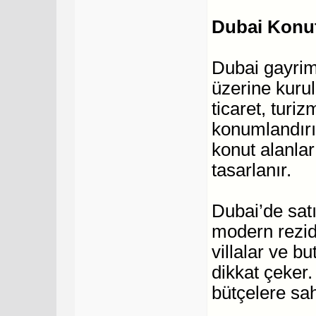
Dubai Konut
Dubai gayrim
üzerine kurulu
ticaret, turi
konumlandırı
konut alanlar
tasarlanır.
Dubai’de satı
modern rezida
villalar ve bu
dikkat çeker. 
bütçelere sahi