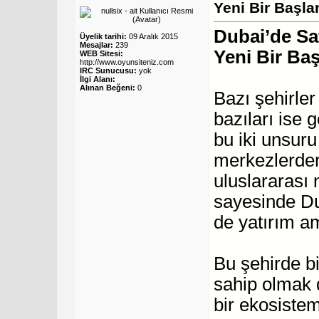
Yeni Bir Başla
Dubai’de Sat
Üyelik tarihi:
09 Aralık 2015
Mesajlar:
239
Yeni Bir Ba
WEB Sitesi:
http://www.oyunsiteniz.com
IRC Sunucusu:
yok
İlgi Alanı:
Alınan Beğeni:
0
Bazı şehirler
bazıları ise 
bu iki unsuru
merkezlerden 
uluslararası 
sayesinde Du
de yatırım a
Bu şehirde b
sahip olmak 
bir ekosistem