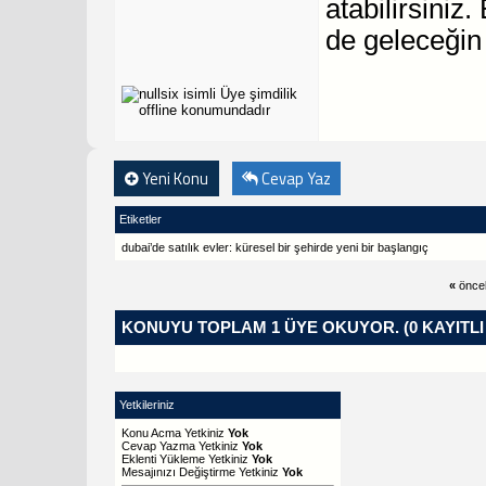
atabilirsini
de geleceğin 
Yeni Konu
Cevap Yaz
Etiketler
dubai’de satılık evler: küresel bir şehirde yeni bir başlangıç
«
önce
KONUYU TOPLAM 1 ÜYE OKUYOR.
(0 KAYITL
Yetkileriniz
Konu Acma Yetkiniz
Yok
Cevap Yazma Yetkiniz
Yok
Eklenti Yükleme Yetkiniz
Yok
Mesajınızı Değiştirme Yetkiniz
Yok