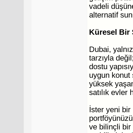
vadeli düşüne
alternatif s
Küresel Bir 
Dubai, yalnı
tarzıyla deği
dostu yapısıy
uygun konut 
yüksek yaşa
satılık evler 
İster yeni bi
portföyünüzü
ve bilinçli b