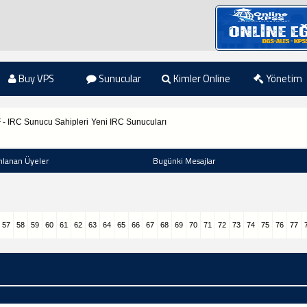
Buy VPS
Sunucular
Kimler Online
Yönetim
F - IRC Sunucu Sahipleri
Yeni IRC Sunucuları
nlanan Üyeler
Bugünki Mesajlar
57
58
59
60
61
62
63
64
65
66
67
68
69
70
71
72
73
74
75
76
77