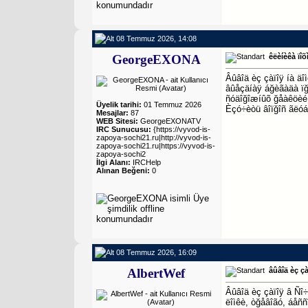
08 Temmuz 2026, 14:08
GeorgeEXONA
êëèíèêà ïîõ
Âûâîä èç çàïîÿ íà äî
âûåçäíàÿ áğèãàäà ïğ
ñóäîğîæíûõ ğåàêöèé,
Üyelik tarihi:
01 Temmuz 2026
Èçó÷èòü âîïğîñ ãëó
Mesajlar:
87
WEB Sitesi:
GeorgeEXONATV
IRC Sunucusu:
{https://vyvod-is-
zapoya-sochi21.ru|http://vyvod-is-
zapoya-sochi21.ru|https://vyvod-is-
zapoya-sochi2
İlgi Alanı:
IRCHelp
Alınan Beğeni:
0
08 Temmuz 2026, 16:09
AlbertWef
âûâîä èç ç
Âûâîä èç çàïîÿ â Ñî
ëîìêè, òğåâîãó, áåñ