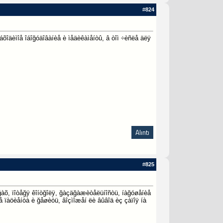
#
824
õîäèìîå îáîğóäîâàíèå è ìåäèêàìåíòû, â òîì ÷èñëå äëÿ
Alıntı
#
825
ğàõ, ïîòåğÿ êîíòğîëÿ, ğàçäğàæèòåëüíîñòü, íàğóøåíèå
å ïàöèåíòà è ğåøèòü, âîçìîæåí ëè âûâîä èç çàïîÿ íà