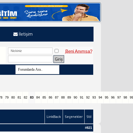
İletişim
Beni Anımsa?
78
79
80
81
82
83
84
85
86
87
88
89
90
91
92
93
94
95
96
97
98
9
LinkBack
Seçenekler
Stil
#
821