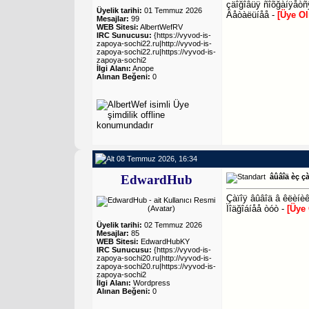
çäîğîâüÿ ñîõğàíÿåòñÿ
Üyelik tarihi:
01 Temmuz 2026
Äåòàëüíåå -
[Üye O
Mesajlar:
99
WEB Sitesi:
AlbertWefRV
IRC Sunucusu:
{https://vyvod-is-
zapoya-sochi22.ru|http://vyvod-is-
zapoya-sochi22.ru|https://vyvod-is-
zapoya-sochi2
İlgi Alanı:
Anope
Alınan Beğeni:
0
08 Temmuz 2026, 16:34
EdwardHub
âûâîä èç ç
Çàïîÿ âûâîä â êëèíèê
Ïîäğîáíåå òóò -
[Üye
Üyelik tarihi:
02 Temmuz 2026
Mesajlar:
85
WEB Sitesi:
EdwardHubKY
IRC Sunucusu:
{https://vyvod-is-
zapoya-sochi20.ru|http://vyvod-is-
zapoya-sochi20.ru|https://vyvod-is-
zapoya-sochi2
İlgi Alanı:
Wordpress
Alınan Beğeni:
0