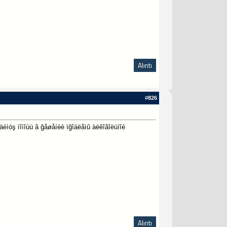
Alıntı
#
826
èìóş ïîìîùü â ğåøåíèè ïğîáëåìû àëêîãîëüíîé
Alıntı