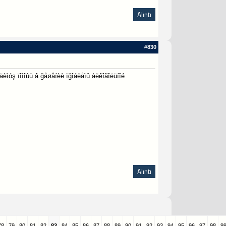
Alıntı
#
830
èìóş ïîìîùü â ğåøåíèè ïğîáëåìû àëêîãîëüíîé
Alıntı
78
79
80
81
82
83
84
85
86
87
88
89
90
91
92
93
94
95
96
97
98
9