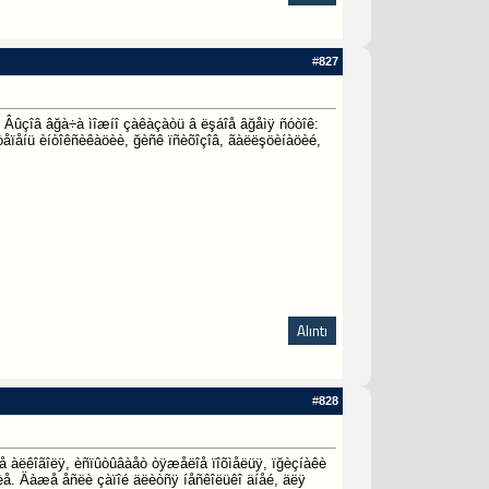
#
827
êå. Âûçîâ âğà÷à ìîæíî çàêàçàòü â ëşáîå âğåìÿ ñóòîê:
òåïåíü èíòîêñèêàöèè, ğèñê ïñèõîçîâ, ãàëëşöèíàöèé,
Alıntı
#
828
å àëêîãîëÿ, èñïûòûâàåò òÿæåëîå ïîõìåëüÿ, ïğèçíàêè
âèå. Äàæå åñëè çàïîé äëèòñÿ íåñêîëüêî äíåé, äëÿ