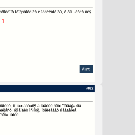
õîäèìîå îáîğóäîâàíèå è ìåäèêàìåíòû, â òîì ÷èñëå äëÿ
..
]
Alıntı
#
822
áîëüíèöó, íî íóæäàåòñÿ â ìåäèöèíñêîé ïîääåğæêå.
äğåñó, ïğîâîäèò îñìîòğ, îöåíèâàåò ïîâåäåíèå
îñëîæíåíèé.