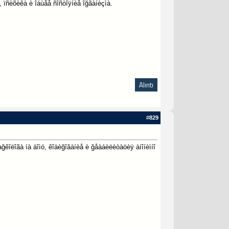
 ïñèõèêà è îáùåå ñîñòîÿíèå îğãàíèçìà.
Alıntı
#
829
ğêîëîãà íà äîìó, êîäèğîâàíèå è ğåàáèëèòàöèÿ àíîíèìíî