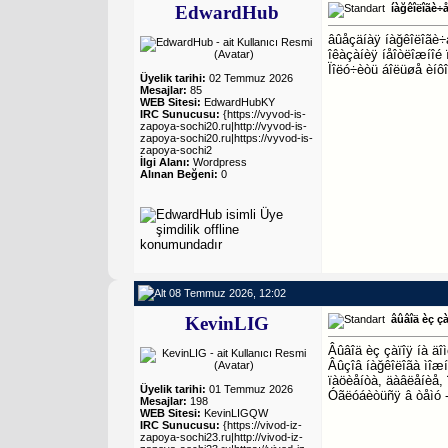
EdwardHub
íàğêîëîãè÷
âûåçäíàÿ íàğêîëîãè÷å
îêàçàíèÿ íåîòëîæíîé ï
Ïîëó÷èòü áîëüøå èíô
Üyelik tarihi:
02 Temmuz 2026
Mesajlar:
85
WEB Sitesi:
EdwardHubKY
IRC Sunucusu:
{https://vyvod-is-
zapoya-sochi20.ru|http://vyvod-is-
zapoya-sochi20.ru|https://vyvod-is-
zapoya-sochi2
İlgi Alanı:
Wordpress
Alınan Beğeni:
0
08 Temmuz 2026, 12:02
KevinLIG
âûâîä èç çà
Âûâîä èç çàïîÿ íà äî
Âûçîâ íàğêîëîãà ìîæí
ïàöèåíòà, äàâëåíèå,
Üyelik tarihi:
01 Temmuz 2026
Óãëóáèòüñÿ â òåìó 
Mesajlar:
198
WEB Sitesi:
KevinLIGQW
IRC Sunucusu:
{https://vivod-iz-
zapoya-sochi23.ru|http://vivod-iz-