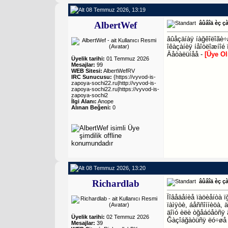
08 Temmuz 2026, 13:19
AlbertWef
âûâîä èç ç
âûåçäíàÿ íàğêîëîãè÷å
îêàçàíèÿ íåîòëîæíîé ï
Äåòàëüíåå -
[Üye O
Üyelik tarihi:
01 Temmuz 2026
Mesajlar:
99
WEB Sitesi:
AlbertWefRV
IRC Sunucusu:
{https://vyvod-is-
zapoya-sochi22.ru|http://vyvod-is-
zapoya-sochi22.ru|https://vyvod-is-
zapoya-sochi2
İlgi Alanı:
Anope
Alınan Beğeni:
0
08 Temmuz 2026, 13:20
Richardlab
âûâîä èç çà
Ïîâåäåíèå ïàöèåíòà 
ïàìÿòè, áåññîííèöà, 
äîìó èëè òğåáóåòñÿ 
Üyelik tarihi:
02 Temmuz 2026
Ğàçîáğàòüñÿ ëó÷øå
Mesajlar:
39