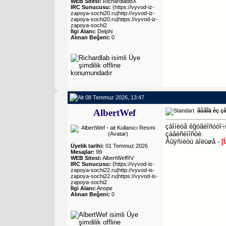
WEB Sitesi:
RichardlabBX
IRC Sunucusu:
{https://vyvod-iz-
zapoya-sochi20.ru|http://vyvod-iz-
zapoya-sochi20.ru|https://vyvod-iz-
zapoya-sochi2
İlgi Alanı:
Delphi
Alınan Beğeni:
0
08 Temmuz 2026, 13:47
AlbertWef
âûâîä èç ç
çâîíèòå êğóãëîñóòî÷í
çàâèñèìîñòè.
Âûÿñíèòü áîëüøå -
[
Üyelik tarihi:
01 Temmuz 2026
Mesajlar:
99
WEB Sitesi:
AlbertWefRV
IRC Sunucusu:
{https://vyvod-is-
zapoya-sochi22.ru|http://vyvod-is-
zapoya-sochi22.ru|https://vyvod-is-
zapoya-sochi2
İlgi Alanı:
Anope
Alınan Beğeni:
0