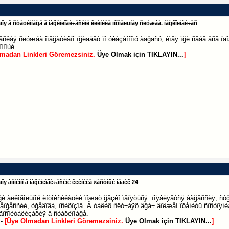
àïîÿ â ñòàöèîíàğå â íàğêîëîãè÷åñêîé êëèíèêå ïîõìåëüíàÿ ñëóæáà. íàğêîëîãè÷åñ
ñêàÿ ñëóæáà îïåğàòèâíî ïğèåäåò ïî óêàçàííîìó àäğåñó, èìåÿ ïğè ñåáå âñå íåîá
îìîùè.
lmadan Linkleri Göremezsiniz.
Üye Olmak için TIKLAYIN...
]
ïîÿ àíîíèìíî â íàğêîëîãè÷åñêîé êëèíèêå ×àñòíûé ìåäèê 24
ïğè àëêîãîëüíîé èíòîêñèêàöèè ìîæåò ğåçêî ìåíÿòüñÿ: ïîÿâëÿåòñÿ àãğåññèÿ, ñò
äåïğåññèè, òğåâîãà, ïñèõîçîâ. Â òàêèõ ñëó÷àÿõ âğà÷ äîëæåí îöåíèòü ñîñòîÿíè
ãîñïèòàëèçàöèÿ â ñòàöèîíàğå.
 -
[Üye Olmadan Linkleri Göremezsiniz.
Üye Olmak için TIKLAYIN...
]