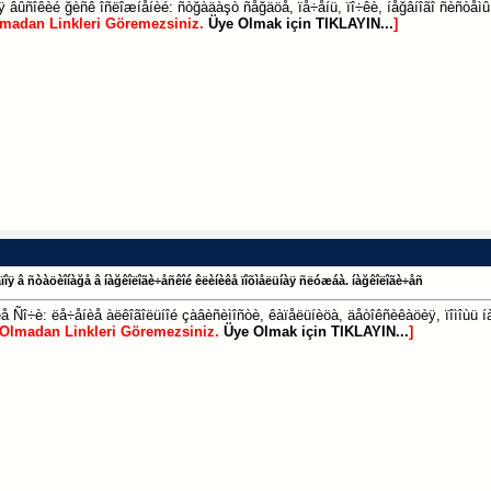
 âûñîêèé ğèñê îñëîæíåíèé: ñòğàäàşò ñåğäöå, ïå÷åíü, ïî÷êè, íåğâíîãî ñèñòåìû,
lmadan Linkleri Göremezsiniz.
Üye Olmak için TIKLAYIN...
]
àïîÿ â ñòàöèîíàğå â íàğêîëîãè÷åñêîé êëèíèêå ïîõìåëüíàÿ ñëóæáà. íàğêîëîãè÷åñ
å Ñî÷è: ëå÷åíèå àëêîãîëüíîé çàâèñèìîñòè, êàïåëüíèöà, äåòîêñèêàöèÿ, ïîìîùü íà
 Olmadan Linkleri Göremezsiniz.
Üye Olmak için TIKLAYIN...
]