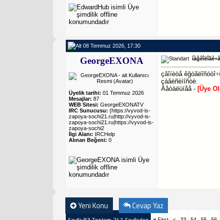
08 Temmuz 2026, 17:30
GeorgeEXONA
íàğêîëîãè÷
çâîíèòå êğóãëîñóòî÷í
çàâèñèìîñòè.
Äåòàëüíåå -
[Üye O
Üyelik tarihi:
01 Temmuz 2026
Mesajlar:
87
WEB Sitesi:
GeorgeEXONATV
IRC Sunucusu:
{https://vyvod-is-
zapoya-sochi21.ru|http://vyvod-is-
zapoya-sochi21.ru|https://vyvod-is-
zapoya-sochi2
İlgi Alanı:
IRCHelp
Alınan Beğeni:
0
Yeni Konu
Cevap Yaz
Sayfa 83 Toplam 241 Sayfadan
«
First
<
33
54
55
56