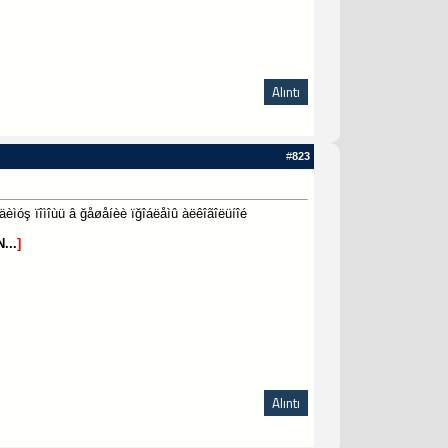
Alıntı
#
823
èìóş ïîìîùü â ğåøåíèè ïğîáëåìû àëêîãîëüíîé
...
]
Alıntı