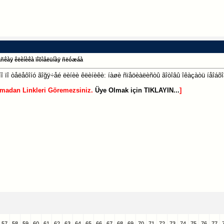
åñêàÿ êëèíèêà ïîõìåëüíàÿ ñëóæáà
î ïî òåëåôîíó ãîğÿ÷åé ëèíèè êëèíèêè: íàøè ñïåöèàëèñòû ãîòîâû îêàçàòü íåîáõîä
lmadan Linkleri Göremezsiniz.
Üye Olmak için TIKLAYIN...
]
57
58
59
60
61
62
63
64
65
66
67
68
69
70
71
72
73
74
75
76
77