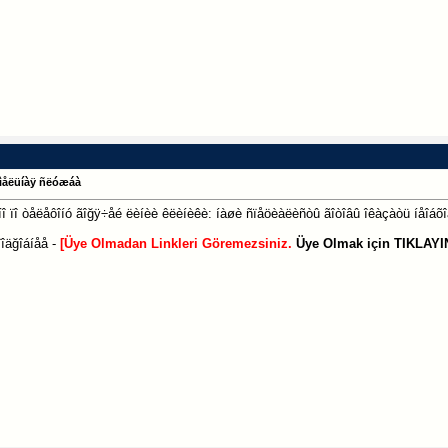
õìåëüíàÿ ñëóæáà
î ïî òåëåôîíó ãîğÿ÷åé ëèíèè êëèíèêè: íàøè ñïåöèàëèñòû ãîòîâû îêàçàòü íåîáõîä
îäğîáíåå -
[Üye Olmadan Linkleri Göremezsiniz.
Üye Olmak için TIKLAYIN