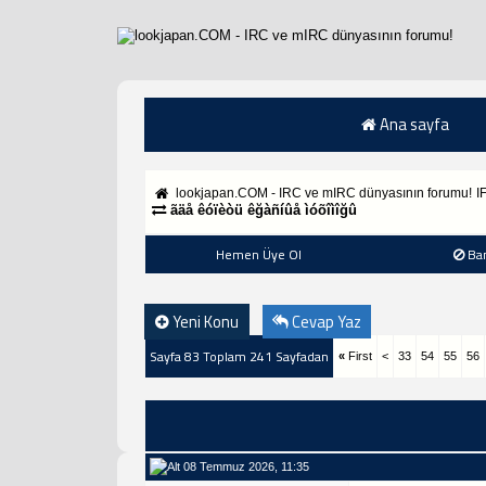
Ana sayfa
lookjapan.COM - IRC ve mIRC dünyasının forumu!
I
ãäå êóïèòü êğàñíûå ìóõîìîğû
Hemen Üye Ol
Ba
Yeni Konu
Cevap Yaz
Sayfa 83 Toplam 241 Sayfadan
«
First
<
33
54
55
56
08 Temmuz 2026, 11:35