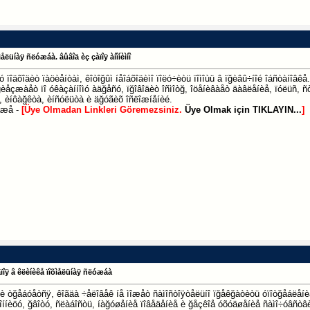
ìåëüíàÿ ñëóæáà. âûâîä èç çàïîÿ àíîíèìíî
ìó ïîäõîäèò ïàöèåíòàì, êîòîğûì íåîáõîäèìî ïîëó÷èòü ïîìîùü â ïğèâû÷íîé îáñòàíîâ
èåçæàåò ïî óêàçàííîìó àäğåñó, ïğîâîäèò îñìîòğ, îöåíèâàåò äàâëåíèå, ïóëüñ, ñ
 èíôàğêòà, èíñóëüòà è äğóãèõ îñëîæíåíèé.
áæå -
[Üye Olmadan Linkleri Göremezsiniz.
Üye Olmak için TIKLAYIN...
]
àïîÿ â êëèíèêå ïîõìåëüíàÿ ñëóæáà
÷è òğåáóåòñÿ, êîãäà ÷åëîâåê íå ìîæåò ñàìîñòîÿòåëüíî ïğåêğàòèòü óïîòğåáëåíè
ñîííèöó, ğâîòó, ñëàáîñòü, íàğóøåíèå ïîâåäåíèå è ğåçêîå óõóäøåíèå ñàìî÷óâñò