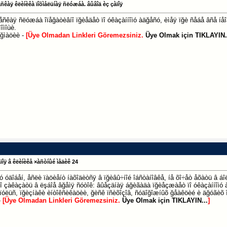
åñêàÿ êëèíèêà ïîõìåëüíàÿ ñëóæáà. âûâîä èç çàïîÿ
ñêàÿ ñëóæáà îïåğàòèâíî ïğèåäåò ïî óêàçàííîìó àäğåñó, èìåÿ ïğè ñåáå âñå íåîá
îìîùè.
îğìàöèè -
[Üye Olmadan Linkleri Göremezsiniz.
Üye Olmak için TIKLAYIN.
ïîÿ â êëèíèêå ×àñòíûé ìåäèê 24
ìó óäîáåí, åñëè ïàöèåíò íàõîäèòñÿ â ïğèâû÷íîé îáñòàíîâêå, íå õî÷åò åõàòü â 
î çàêàçàòü â ëşáîå âğåìÿ ñóòîê: âûåçäíàÿ áğèãàäà ïğèåçæàåò ïî óêàçàííîìó à
 ïóëüñ, ïğèçíàêè èíòîêñèêàöèè, ğèñê ïñèõîçîâ, ñóäîğîæíûõ ğåàêöèé è äğóãèõ 
-
[Üye Olmadan Linkleri Göremezsiniz.
Üye Olmak için TIKLAYIN...
]