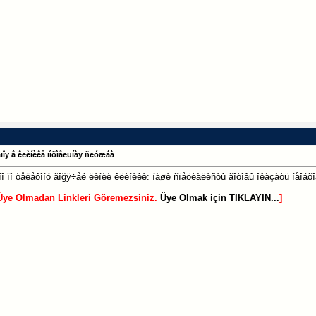
àïîÿ â êëèíèêå ïîõìåëüíàÿ ñëóæáà
î ïî òåëåôîíó ãîğÿ÷åé ëèíèè êëèíèêè: íàøè ñïåöèàëèñòû ãîòîâû îêàçàòü íåîáõîä
Üye Olmadan Linkleri Göremezsiniz.
Üye Olmak için TIKLAYIN...
]