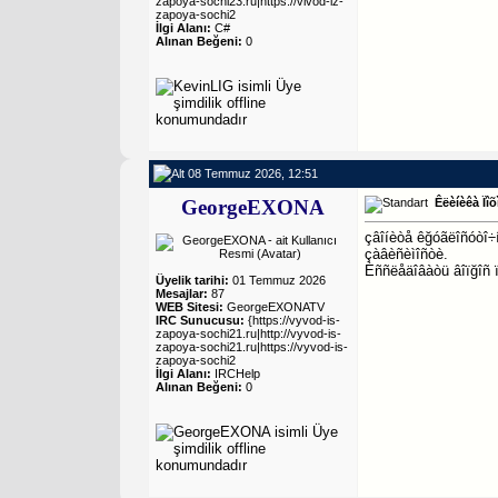
zapoya-sochi23.ru|https://vivod-iz-
zapoya-sochi2
İlgi Alanı:
C#
Alınan Beğeni:
0
08 Temmuz 2026, 12:51
GeorgeEXONA
Êëèíèêà Ïî
çâîíèòå êğóãëîñóòî÷í
çàâèñèìîñòè.
Èññëåäîâàòü âîïğîñ ï
Üyelik tarihi:
01 Temmuz 2026
Mesajlar:
87
WEB Sitesi:
GeorgeEXONATV
IRC Sunucusu:
{https://vyvod-is-
zapoya-sochi21.ru|http://vyvod-is-
zapoya-sochi21.ru|https://vyvod-is-
zapoya-sochi2
İlgi Alanı:
IRCHelp
Alınan Beğeni:
0