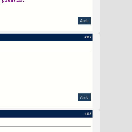
لَا اِلَهَ اِلَّا  Yazar Çıkarım.
Alıntı
#
117
Alıntı
#
118