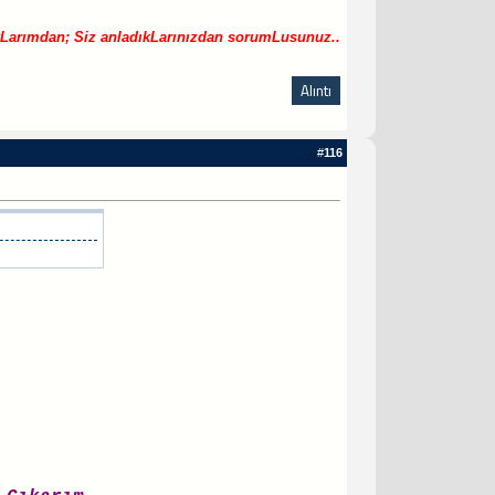
Larımdan; Siz anladıkLarınızdan sorumLusunuz..
Alıntı
#
116