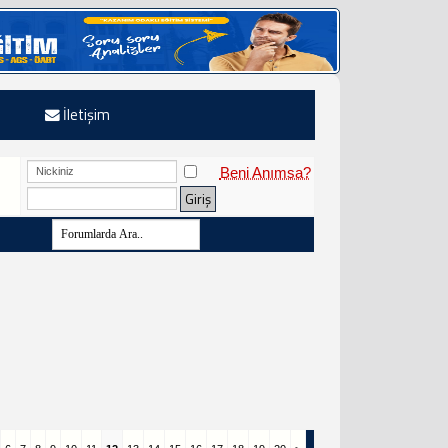
İletişim
Beni Anımsa?