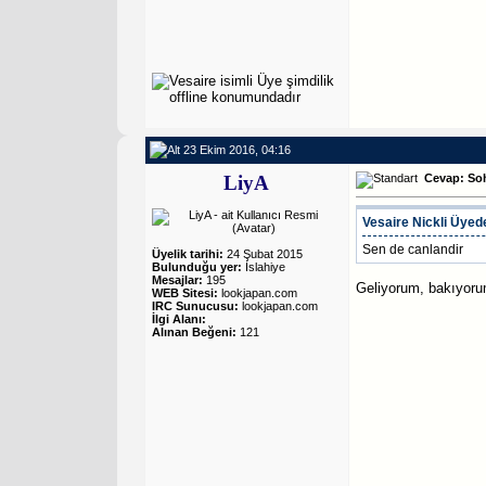
23 Ekim 2016, 04:16
LiyA
Cevap: So
Vesaire
Nickli Üyede
Sen de canlandir
Üyelik tarihi:
24 Şubat 2015
Bulunduğu yer:
İslahiye
Mesajlar:
195
Geliyorum, bakıyoru
WEB Sitesi:
lookjapan.com
IRC Sunucusu:
lookjapan.com
İlgi Alanı:
Alınan Beğeni:
121