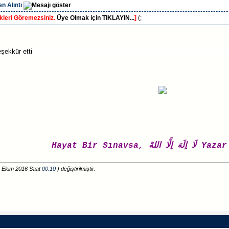
n Alıntı
kleri Göremezsiniz.
Üye Olmak için TIKLAYIN...
]
(;
şekkür etti
Hayat Bir Sınavsa, اللهْ
3 Ekim 2016 Saat
00:10
) değiştirilmiştir.