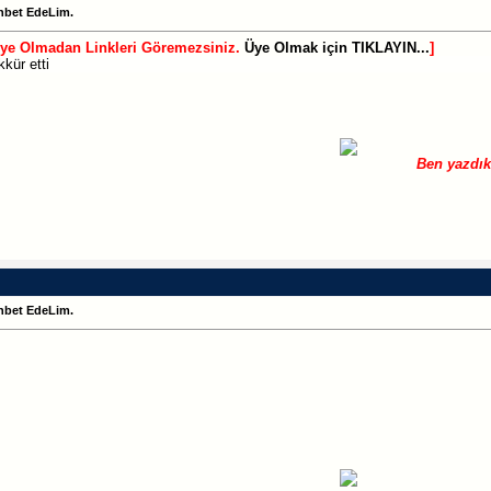
hbet EdeLim.
Üye Olmadan Linkleri Göremezsiniz.
Üye Olmak için TIKLAYIN...
]
kür etti
Ben yazdık
hbet EdeLim.