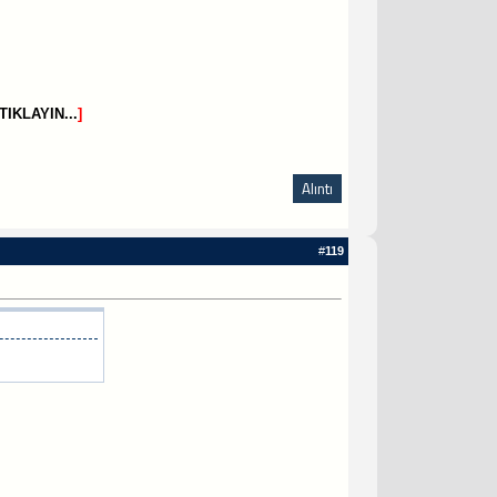
TIKLAYIN...
]
Alıntı
#
119