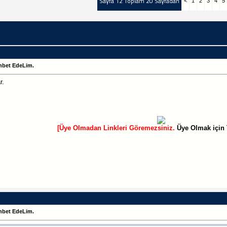
Sayfa 12 Toplam 20 Sayfadan
<
1
2
3
4
5
hbet EdeLim.
r.
[Üye Olmadan Linkleri Göremezsiniz.
Üye Olmak için 
hbet EdeLim.