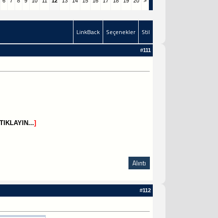
6
7
8
9
10
11
12
13
14
15
16
17
18
19
20
>
LinkBack
Seçenekler
Stil
#
111
TIKLAYIN...
]
Alıntı
#
112