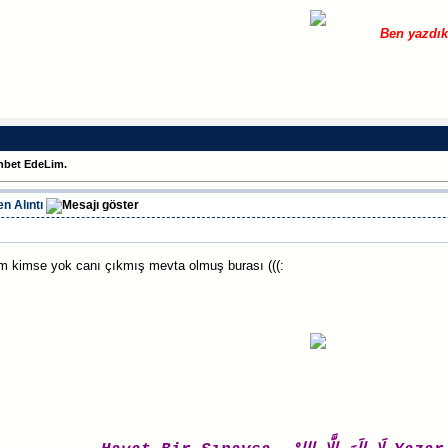
Ben yazdık
hbet EdeLim.
n Alıntı
m kimse yok canı çıkmış mevta olmuş burası (((: