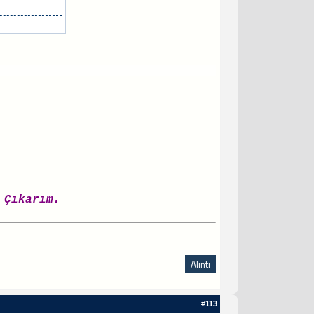
لَا اِلَهَ اِلَّا  Yazar Çıkarım.
Alıntı
#
113