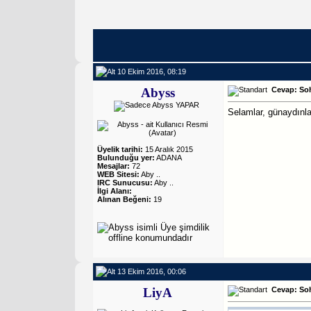
10 Ekim 2016, 08:19
Abyss
Cevap: So
Selamlar, günaydınla
Üyelik tarihi:
15 Aralık 2015
Bulunduğu yer:
ADANA
Mesajlar:
72
WEB Sitesi:
Aby ..
IRC Sunucusu:
Aby ..
İlgi Alanı:
Alınan Beğeni:
19
13 Ekim 2016, 00:06
LiyA
Cevap: So