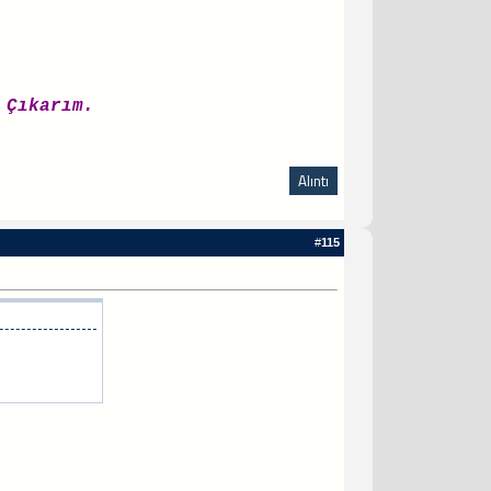
لَا اِلَهَ اِلَّا  Yazar Çıkarım.
Alıntı
#
115