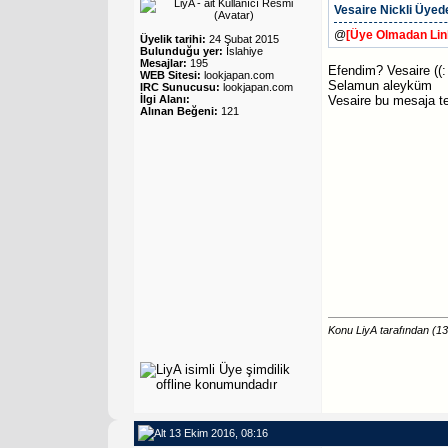
Vesaire
Nickli Üyede
@
[Üye Olmadan Lin
Üyelik tarihi:
24 Şubat 2015
Bulunduğu yer:
İslahiye
Mesajlar:
195
Efendim? Vesaire ((:
WEB Sitesi:
lookjapan.com
Selamun aleyküm
IRC Sunucusu:
lookjapan.com
Vesaire
bu mesaja te
İlgi Alanı:
Alınan Beğeni:
121
Konu LiyA tarafından (1
13 Ekim 2016, 08:16