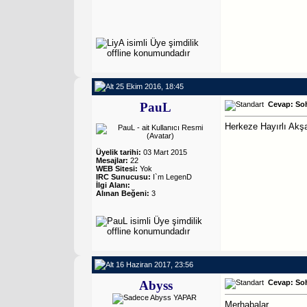
25 Ekim 2016, 18:45
PauL
Cevap: So
Herkeze Hayırlı Akşa
Üyelik tarihi:
03 Mart 2015
Mesajlar:
22
WEB Sitesi:
Yok
IRC Sunucusu:
I`m LegenD
İlgi Alanı:
Alınan Beğeni:
3
16 Haziran 2017, 23:56
Abyss
Cevap: So
Merhabalar,