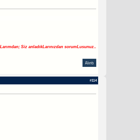
Larımdan; Siz anladıkLarınızdan sorumLusunuz..
Alıntı
#
114