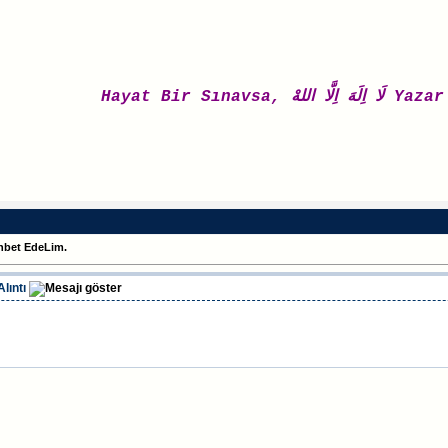
Hayat Bir Sınavsa, اللهْ
hbet EdeLim.
lıntı