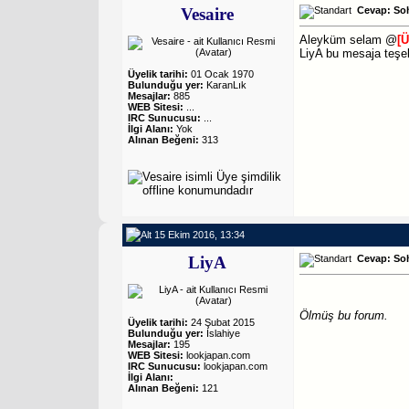
Vesaire
Cevap: So
Aleyküm selam @
[
LiyA
bu mesaja teşek
Üyelik tarihi:
01 Ocak 1970
Bulunduğu yer:
KaranLık
Mesajlar:
885
WEB Sitesi:
...
IRC Sunucusu:
...
İlgi Alanı:
Yok
Alınan Beğeni:
313
15 Ekim 2016, 13:34
LiyA
Cevap: So
Ölmüş bu forum.
Üyelik tarihi:
24 Şubat 2015
Bulunduğu yer:
İslahiye
Mesajlar:
195
WEB Sitesi:
lookjapan.com
IRC Sunucusu:
lookjapan.com
İlgi Alanı:
Alınan Beğeni:
121