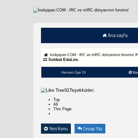
Ana sayfa
lookjapan.COM - IRC ve mIRC dünyasının forumu!
I
Sohbet EdeLim.
Hemen Üye Ol
Ba
92
Teşekkürler;
Top
All
This Page
Yeni Konu
Cevap Yaz