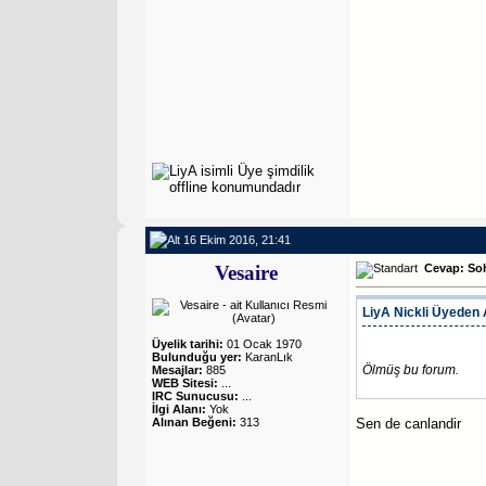
16 Ekim 2016, 21:41
Vesaire
Cevap: So
LiyA
Nickli Üyeden A
Üyelik tarihi:
01 Ocak 1970
Bulunduğu yer:
KaranLık
Ölmüş bu forum.
Mesajlar:
885
WEB Sitesi:
...
IRC Sunucusu:
...
İlgi Alanı:
Yok
Sen de canlandir
Alınan Beğeni:
313