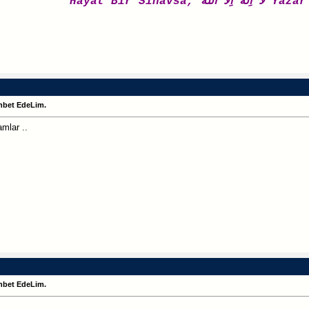
Hayat Bir Sınavsa, اللهْ
hbet EdeLim.
mlar ..
hbet EdeLim.