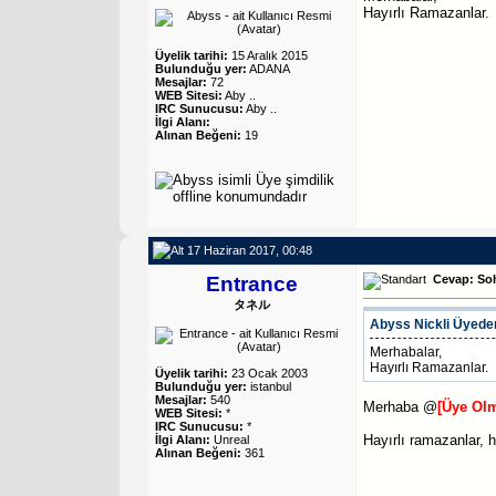
Hayırlı Ramazanlar.
Üyelik tarihi:
15 Aralık 2015
Bulunduğu yer:
ADANA
Mesajlar:
72
WEB Sitesi:
Aby ..
IRC Sunucusu:
Aby ..
İlgi Alanı:
Alınan Beğeni:
19
17 Haziran 2017, 00:48
Entrance
Cevap: So
タネル
Abyss
Nickli Üyeden
Merhabalar,
Hayırlı Ramazanlar.
Üyelik tarihi:
23 Ocak 2003
Bulunduğu yer:
istanbul
Mesajlar:
540
Merhaba @
[Üye Ol
WEB Sitesi:
*
IRC Sunucusu:
*
Hayırlı ramazanlar, h
İlgi Alanı:
Unreal
Alınan Beğeni:
361