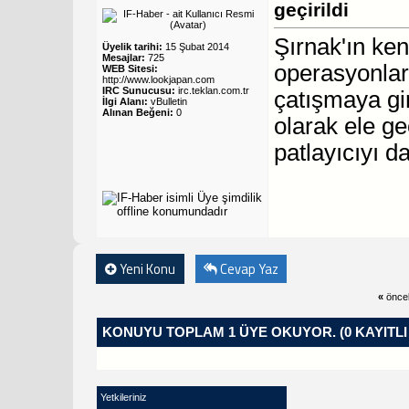
geçirildi
Şırnak'ın ke
Üyelik tarihi:
15 Şubat 2014
Mesajlar:
725
operasyonlar
WEB Sitesi:
http://www.lookjapan.com
IRC Sunucusu:
irc.teklan.com.tr
çatışmaya gir
İlgi Alanı:
vBulletin
Alınan Beğeni:
0
olarak ele ge
patlayıcıyı da
Yeni Konu
Cevap Yaz
«
önce
KONUYU TOPLAM 1 ÜYE OKUYOR.
(0 KAYITL
Yetkileriniz