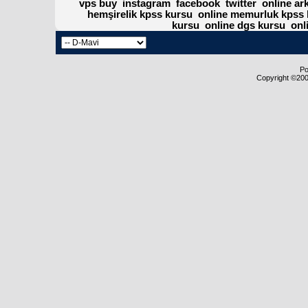
vps buy
instagram
facebook
twitter
online ar
hemşirelik kpss kursu
online memurluk kpss 
kursu
online dgs kursu
onl
Po
Copyright ©2000