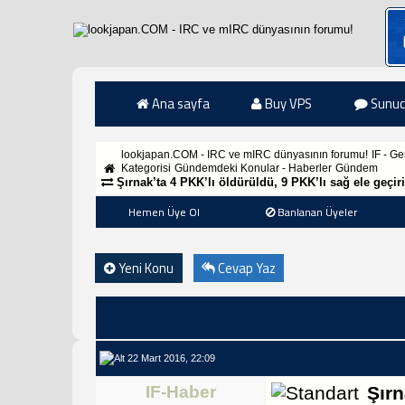
Ana sayfa
Buy VPS
Sunuc
lookjapan.COM - IRC ve mIRC dünyasının forumu!
IF - G
Kategorisi
Gündemdeki Konular - Haberler
Gündem
Şırnak’ta 4 PKK’lı öldürüldü, 9 PKK’lı sağ ele geçiri
Hemen Üye Ol
Banlanan Üyeler
Yeni Konu
Cevap Yaz
22 Mart 2016, 22:09
IF-Haber
Şırn