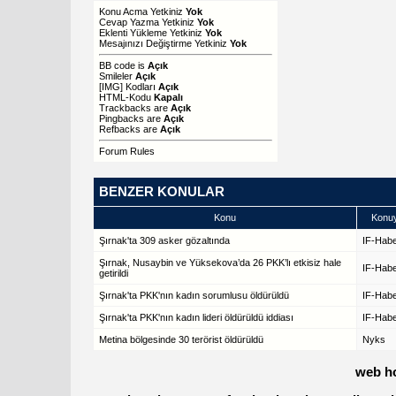
Konu Acma Yetkiniz
Yok
Cevap Yazma Yetkiniz
Yok
Eklenti Yükleme Yetkiniz
Yok
Mesajınızı Değiştirme Yetkiniz
Yok
BB code
is
Açık
Smileler
Açık
[IMG]
Kodları
Açık
HTML-Kodu
Kapalı
Trackbacks
are
Açık
Pingbacks
are
Açık
Refbacks
are
Açık
Forum Rules
BENZER KONULAR
Konu
Konuy
Şırnak'ta 309 asker gözaltında
IF-Hab
Şırnak, Nusaybin ve Yüksekova’da 26 PKK’lı etkisiz hale
IF-Hab
getirildi
Şırnak'ta PKK'nın kadın sorumlusu öldürüldü
IF-Hab
Şırnak'ta PKK'nın kadın lideri öldürüldü iddiası
IF-Hab
Metina bölgesinde 30 terörist öldürüldü
Nyks
web h