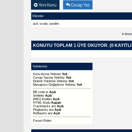
Yeni Konu
Cevap Yaz
Etiketler
acil
,
script
,
yardim
«
önce
KONUYU TOPLAM 1 ÜYE OKUYOR.
(0 KAYITL
Yetkileriniz
Konu Acma Yetkiniz
Yok
Cevap Yazma Yetkiniz
Yok
Eklenti Yükleme Yetkiniz
Yok
Mesajınızı Değiştirme Yetkiniz
Yok
BB code
is
Açık
Smileler
Açık
[IMG]
Kodları
Açık
HTML-Kodu
Kapalı
Trackbacks
are
Açık
Pingbacks
are
Açık
Refbacks
are
Açık
Forum Rules