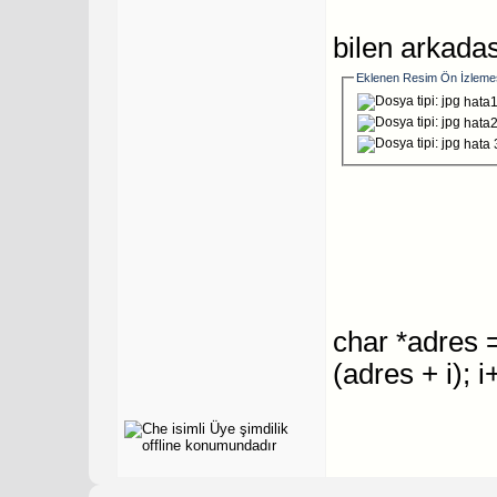
bilen arkada
Eklenen Resim Ön İzleme
hata1
hata2
hata 
char *adres = 
(adres + i); i