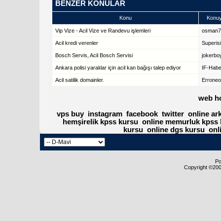
BENZER KONULAR
Konu
Konuy
Vip Vize - Acil Vize ve Randevu işlemleri
osman
Acil kredi verenler
Superis
Bosch Servis, Acil Bosch Servisi
jokerbo
Ankara polisi yaralılar için acil kan bağışı talep ediyor
IF-Habe
Acil satilik domainler.
Errone
web h
vps buy
instagram
facebook
twitter
online ar
hemşirelik kpss kursu
online memurluk kpss 
kursu
online dgs kursu
onl
Po
Copyright ©2000