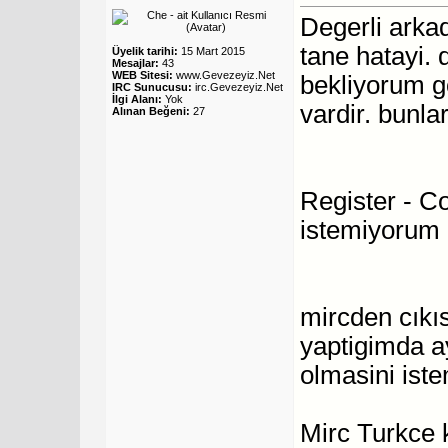
Degerli arkad
tane hatayi.
Üyelik tarihi:
15 Mart 2015
Mesajlar:
43
WEB Sitesi:
www.Gevezeyiz.Net
bekliyorum g
IRC Sunucusu:
irc.Gevezeyiz.Net
İlgi Alanı:
Yok
vardir. bunla
Alınan Beğeni:
27
Register - C
istemiyorum
mircden cıkı
yaptigimda 
olmasini iste
Mirc Turkce k