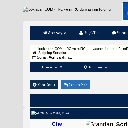
Ana sayfa
Buy VPS
Sunuc
lookjapan.COM - IRC ve mIRC dünyasının forumu!
IF - m
Scripting Sorunları
Script Acil yardim...
Hemen Üye Ol
Banlanan Üyeler
Yeni Konu
Cevap Yaz
26 Ocak 2016, 13:44
Che
Scri