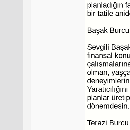
planladığın f
bir tatile ani
Başak Burcu
Sevgili Başa
finansal konu
çalışmalarına
olman, yaşça 
deneyimlerin
Yaratıcılığın
planlar üreti
dönemdesin.
Terazi Burc