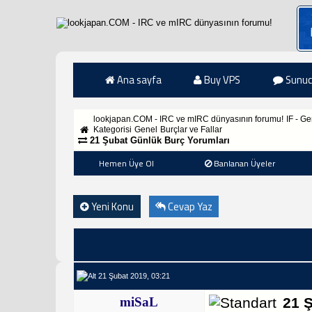
Ana sayfa
Buy VPS
Sunuc
lookjapan.COM - IRC ve mIRC dünyasının forumu!
IF - G
Kategorisi
Genel
Burçlar ve Fallar
21 Şubat Günlük Burç Yorumları
Hemen Üye Ol
Banlanan Üyeler
Yeni Konu
Cevap Yaz
21 Şubat 2019, 03:21
miSaL
21 