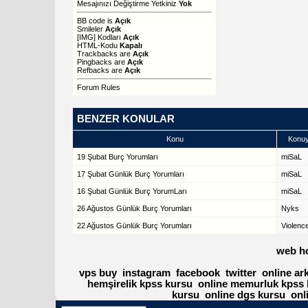
Mesajınızı Değiştirme Yetkiniz
Yok
BB code
is
Açık
Smileler
Açık
[IMG]
Kodları
Açık
HTML-Kodu
Kapalı
Trackbacks
are
Açık
Pingbacks
are
Açık
Refbacks
are
Açık
Forum Rules
BENZER KONULAR
Konu
Konuy
19 Şubat Burç Yorumları
miSaL
17 Şubat Günlük Burç Yorumları
miSaL
16 Şubat Günlük Burç YorumLarı
miSaL
26 Ağustos Günlük Burç Yorumları
Nyks
22 Ağustos Günlük Burç Yorumları
Violenc
web h
vps buy
instagram
facebook
twitter
online ar
hemşirelik kpss kursu
online memurluk kpss 
kursu
online dgs kursu
onl