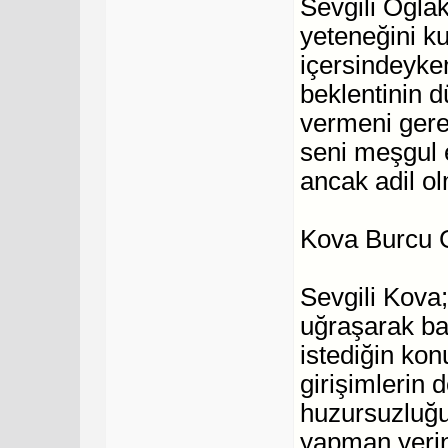
Sevgili Oğla
yeteneğini ku
içersindeyken
beklentinin 
vermeni gerekt
seni meşgul 
ancak adil o
Kova Burcu 
Sevgili Kova; 
uğraşarak ba
istediğin kon
girişimlerin 
huzursuzluğu
yapman yerind