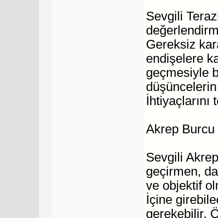
Sevgili Terazi
değerlendirm
Gereksiz kara
endişelere ka
geçmesiyle b
düşüncelerin 
İhtiyaçlarını 
Akrep Burcu
Sevgili Akrep
geçirmen, da
ve objektif o
İçine girebil
gerekebilir. 