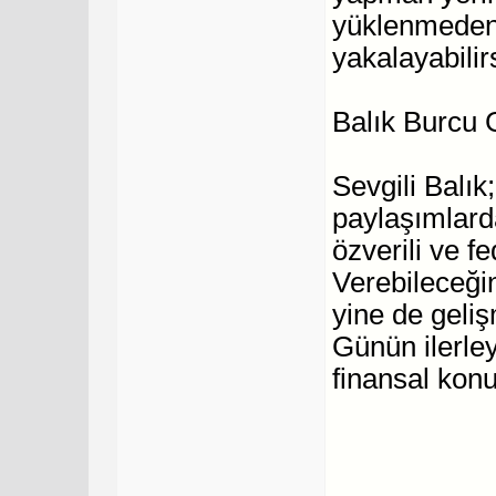
yüklenmeden
yakalayabilir
Balık Burcu
Sevgili Balık
paylaşımlard
özverili ve f
Verebileceğin
yine de geliş
Günün ilerle
finansal konu