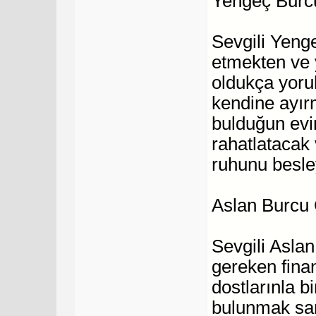
Yengeç Burc
Sevgili Yenge
etmekten ve y
oldukça yorul
kendine ayır
bulduğun evin
rahatlatacak 
ruhunu besley
Aslan Burcu
Sevgili Asla
gereken fina
dostlarınla bi
bulunmak san