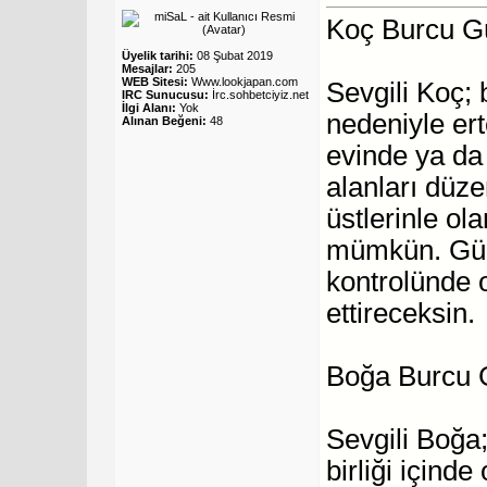
Koç Burcu G
Üyelik tarihi:
08 Şubat 2019
Mesajlar:
205
WEB Sitesi:
Www.lookjapan.com
Sevgili Koç;
IRC Sunucusu:
İrc.sohbetciyiz.net
İlgi Alanı:
Yok
nedeniyle ert
Alınan Beğeni:
48
evinde ya da
alanları düze
üstlerinle ol
mümkün. Günü
kontrolünde 
ettireceksin.
Boğa Burcu 
Sevgili Boğa;
birliği içinde 