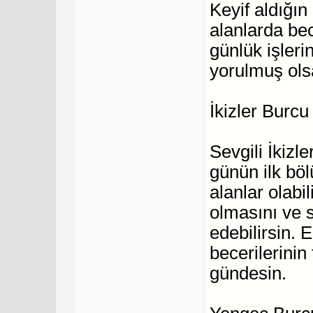
Keyif aldığın 
alanlarda bec
günlük işlerin
yorulmuş olsa
İkizler Burc
Sevgili İkizle
günün ilk bö
alanlar olabi
olmasını ve 
edebilirsin.
becerilerinin
gündesin.